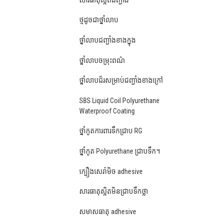
ថ្មដូចជាថ្នាំលាប
ថ្នាំលាបជញ្ជាំងខាងក្នុង
ថ្នាំលាបចម្រុះពណ៌
ថ្នាំលាបជ័រសម្រាប់ជញ្ជាំងខាងក្រៅ
SBS Liquid Coil Polyurethane
Waterproof Coating
ថ្នាំកូតការពារទឹកជ្រាប RG
ថ្នាំកូត Polyurethane ជ្រាបទឹក។
ក្បឿងសេរ៉ាមិច adhesive
សារធាតុស្អិតមិនជ្រាបទឹកថ្លា
សមាសធាតុ adhesive