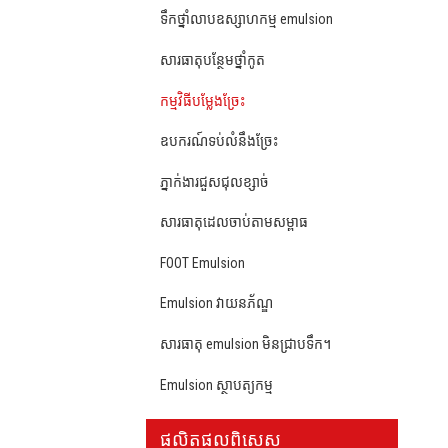
ទឹកថ្នាំលាបឧស្សាហកម្ម emulsion
សារធាតុបន្ថែមថ្នាំកូត
កម្មវិធីបម្លែងច្រែះ
ឧបករណ៍ទប់លំនឹងច្រែះ
ភ្នាក់ងារជួសជុលខ្សាច់
សារធាតុដេលចាប់តាមសម្ពាធ
FOOT Emulsion
Emulsion វាយនភ័ណ្ឌ
សារធាតុ emulsion មិនជ្រាបទឹក។
Emulsion ស្ថាបត្យកម្ម
ផលិតផល​ពិសេស