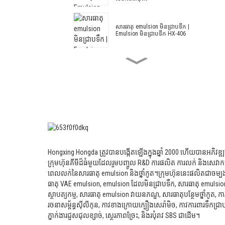
សារធាតុ emulsion មិនជ្រាបទឹក |
Emulsion មិនជ្រាបទឹក HX-406
Acrylic និង Styrene Waterproof
Emulsion HX-408 សម្រាប់បាយអ
អ៊ីសូឡង់កម្ដៅ និងថ្នាំកូតស៊ីម៉ងត៍
ស្ថាបត្យកម្ម Emulsion HX-305
បានកែប្រែស្ថាបត្យកម្ម Acrylic និង
Hongxing Hongda ត្រូវបានបង្កើតឡើងក្នុងឆ្នាំ 2000 ហើយបានអភិវឌ្
Styrene Emulsion HX-303 សម្រាប់
ថ្នាំកូតជញ្ជាំងផ្នែកខាងក្រៅ និងខាងក្នុង
ក្រុមហ៊ុនគីមីដ៏ធំមួយដែលរួមបញ្ចូល R&D ការផលិត ការលក់ និងសេវាក
ថ្នាក់កណ្តាល និងកំពូល
ពេលលក់នៃសារធាតុ emulsion និងថ្នាំកូត។
ក្រុមហ៊ុននេះផលិតជាចម្ប
ធាតុ VAE emulsion, emulsion ដែលមិនជ្រាបទឹក, សារធាតុ emulsion ថ
Architectural Emulsion -
ស្ថាបត្យកម្ម, សារធាតុ emulsion វាយនភណ្ឌ, សារធាតុបន្ថែមថ្នាំកូត, ការផ
ស្ថាបត្យកម្ម Emulsion HX-302G
រចនាសម្ព័ន្ធស៊ីលីកុន, កាវខាងក្រោយក្បឿងសេរ៉ាមិច, កាវការពារទឹកជ្រាបថ
ភ្នាក់ងារជួសជុលខ្សាច់, ស្ថេរភាពច្រែះ, និងរបុំរាវ SBS ជាដើម។