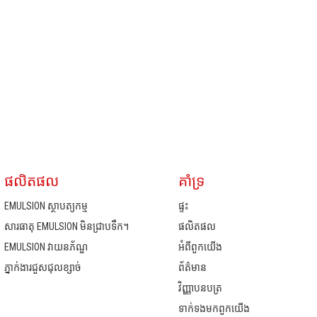
ផលិតផល
គាំទ្រ
EMULSION ស្ថាបត្យកម្ម
ផ្ទះ
សារធាតុ EMULSION មិនជ្រាបទឹក។
ផលិតផល
EMULSION វាយនភ័ណ្ឌ
អំពី​ពួក​យើង
ភ្នាក់ងារជួសជុលខ្សាច់
ព័ត៌មាន
វិញ្ញាបនបត្រ
ទាក់ទង​មក​ពួក​យើង