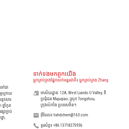
ទាក់ទង​មក​ពួក​យើង
អ្នកគ្រប់គ្រងផ្នែកលក់អន្តរជាតិ៖ អ្នកគ្រប់គ្រង Zhang
ឍទៅជា
អាស័យដ្ឋាន: 12A, West Liando U Valley, ទី
ម្មក្រោយ
ប្រជុំជន Majuqiao, ស្រុក Tongzhou,
ងនូវសារ
ក្រុងប៉េកាំង ប្រទេសចិន។
្នាំកូត
្សាភ្ជាប់
អ៊ីមែល៖ hxhdchem@163.com
្លា,
ទូរស័ព្ទ៖ +86 13718275936