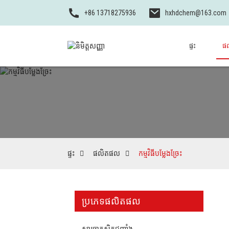
+86 13718275936
hxhdchem@163.com
ផ្ទះ
ផ
ផ្ទះ
ផលិតផល
កម្មវិធីបម្លែងច្រែះ
ប្រភេទផលិតផល
សារធាតុស្អិតជញ្ជាំង