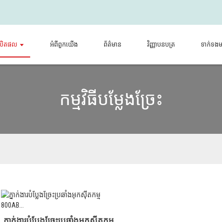
លិតផល
អំពី​ពួក​យើង
ព័ត៌មាន
វិញ្ញាបនបត្រ
ទាក់ទង​
កម្មវិធីបម្លែងច្រែះ
ភ្នាក់ងារបំប្លែងច្រែះប្រឆាំងអុកស៊ីតកម្ម