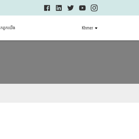
មក​ពួក​យើង
Khmer