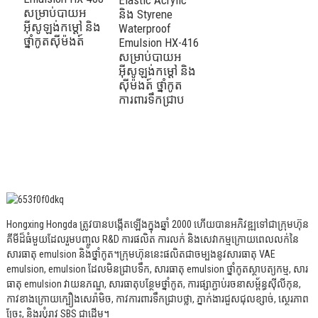
Elastic Acrylic
សម្រាប់បាយអ
និង Styrene
អ៊ីសូឡង់កម្ដៅ និង
Waterproof
ថ្នាំកូតស៊ីម៉ងត៍
Emulsion HX-416
សម្រាប់បាយអ
អ៊ីសូឡង់កម្ដៅ និង
ស៊ីម៉ងត៍ ថ្នាំកូត
ការពារទឹកជ្រាប
Hongxing Hongda ត្រូវបានបង្កើតឡើងក្នុងឆ្នាំ 2000 ហើយបានអភិវឌ្ឍទៅជាក្រុមហ៊ុន
គីមីដ៏ធំមួយដែលរួមបញ្ចូល R&D ការផលិត ការលក់ និងសេវាកម្មក្រោយពេលលក់នៃ
សារធាតុ emulsion និងថ្នាំកូត។
ក្រុមហ៊ុននេះផលិតជាចម្បងនូវសារធាតុ VAE
emulsion, emulsion ដែលមិនជ្រាបទឹក, សារធាតុ emulsion ថ្នាំកូតស្ថាបត្យកម្ម, សារ
ធាតុ emulsion វាយនភណ្ឌ, សារធាតុបន្ថែមថ្នាំកូត, ការផ្សាភ្ជាប់រចនាសម្ព័ន្ធស៊ីលីកុន,
កាវខាងក្រោយក្បឿងសេរ៉ាមិច, កាវការពារទឹកជ្រាបថ្លា, ភ្នាក់ងារជួសជុលខ្សាច់, ស្ថេរភាព
ច្រែះ, និងរបុំរាវ SBS ជាដើម។