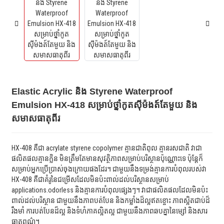
Elastic Acrylic និង Styrene Waterproof
Emulsion HX-418 សម្រាប់ថ្នាំកូតស៊ីម៉ងត៍តែមួយ និង
សមាសធាតុពីរ
HX-408 គឺជា acrylate styrene copolymer គ្មានជាតិពុល គ្មានរសជាតិ វាជា
ផលិតផលគ្មានក្លិន មិនត្រឹមតែមានសុវត្ថិភាពសម្រាប់បរិស្ថានប៉ុណ្ណោះទេ ប៉ុន្តែក៏
សម្រាប់អ្នកប្រើប្រាស់ចុងក្រោយផងដែរ។ ជាមួយនឹងទម្រង់គ្មានការបំពុលរបស់វា
HX-408 គឺជាគំរូនៃជម្រើសដែលមិនប៉ះពាល់ដល់បរិស្ថានសម្រាប់
applications.odorless និងគ្មានការបំពុលផ្សេងៗ។ វាជាផលិតផលដែលមិនប៉ះ
ពាល់ដល់បរិស្ថាន ជាមួយនឹងភាពបត់បែន និងកម្លាំងដ៏ល្អឥតខ្ចោះ ភាពស្អិតជាប់ដ៏
រឹងមាំ ការបត់បែនដ៏ល្អ និងទំហំភាគល្អិតល្អ ជាមួយនឹងភាពឆបគ្នានៃម្សៅ និងសារ
ធាតុពណ៌។