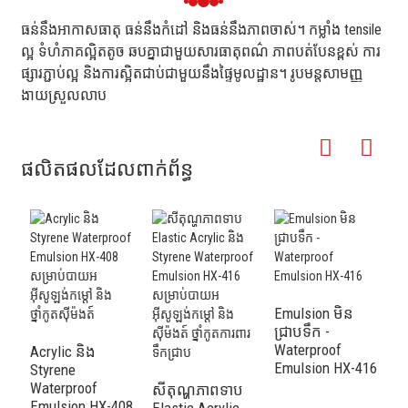
ធន់នឹងអាកាសធាតុ ធន់នឹងកំដៅ និងធន់នឹងភាពចាស់។ កម្លាំង tensile
ល្អ ទំហំភាគល្អិតតូច ឆបគ្នាជាមួយសារធាតុពណ៌ ភាពបត់បែនខ្ពស់ ការ
ផ្សារភ្ជាប់ល្អ និងការស្អិតជាប់ជាមួយនឹងផ្ទៃមូលដ្ឋាន។ រូបមន្តសាមញ្ញ
ងាយស្រួលលាប
ផលិតផលដែលពាក់ព័ន្ធ
Emulsion មិន
ស
ជ្រាបទឹក -
e
Waterproof
ជ្
Acrylic និង
Emulsion HX-416
E
Styrene
ជ
Waterproof
សីតុណ្ហភាពទាប
Emulsion HX-408