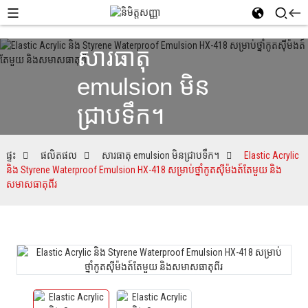
សារធាតុ
emulsion មិន
ជ្រាបទឹក។
ផ្ទះ
ផលិតផល
សារធាតុ emulsion មិនជ្រាបទឹក។
Elastic Acrylic
និង Styrene Waterproof Emulsion HX-418 សម្រាប់ថ្នាំកូតស៊ីម៉ងត៍តែមួយ និង
សមាសធាតុពីរ