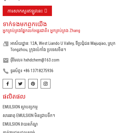
ការសាកសួរឥឡូវនេះ
ទាក់ទង​មក​ពួក​យើង
អ្នកគ្រប់គ្រងផ្នែកលក់អន្តរជាតិ៖ អ្នកគ្រប់គ្រង Zhang
អាស័យដ្ឋាន: 12A, West Liando U Valley, ទីប្រជុំជន Majuqiao, ស្រុក
Tongzhou, ក្រុងប៉េកាំង ប្រទេសចិន។
អ៊ីមែល៖ hxhdchem@163.com
ទូរស័ព្ទ៖ +86 13718275936
ផលិតផល
EMULSION ស្ថាបត្យកម្ម
សារធាតុ EMULSION មិនជ្រាបទឹក។
EMULSION វាយនភ័ណ្ឌ
ភ្នាក់ងារជួសជុលខ្សាច់