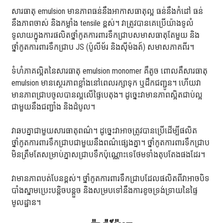
សារធាតុ emulsion មានភាពធន់នឹងអាកាសធាតុល្អ ធន់នឹងកំដៅ ធន់
នឹងភាពចាស់ និងកម្លាំង tensile ខ្ពស់។ វាត្រូវបានគេប្រើយ៉ាងទូលំ
ទូលាយក្នុងការផលិតថ្នាំកូតការពារទឹកជ្រាបសមាសធាតុតែមួយ និង
ថ្នាំកូតការពារទឹកជ្រាប JS (ប៉ូលីម័រ និងស៊ីម៉ងត៍) សមាសភាគពីរ។
ទំហំភាគល្អិតនៃសារធាតុ emulsion monomer គឺតូច ពោលគឺសារធាតុ
emulsion មានស្ថេរភាពខ្លាំងនៅពេលរក្សាទុក ឬដឹកជញ្ជូន។ ហើយវា
មានភាពជ្រាបចូលបានល្អលើផ្ទៃបេតុង។ ដូច្នេះ​វា​មាន​ភាព​ស្អិត​ជាប់​ល្អ​
ជាមួយ​នឹង​ជញ្ជាំង និង​ដំបូល។
វាឆបគ្នាជាមួយសារធាតុពណ៌។ ដូច្នេះវាអាចត្រូវបានប្រើដើម្បីផលិត
ថ្នាំកូតការពារទឹកជ្រាបជាមួយនឹងពណ៌ផ្សេងគ្នា។ ថ្នាំកូតការពារទឹកជ្រាប
មិនត្រឹមតែសម្រាប់ភ្នាសជ្រាបទឹកប៉ុណ្ណោះទេថែមទាំងតុបតែងផងដែរ។
វាមានភាពបត់បែនខ្ពស់។ ថ្នាំកូតការពារទឹកជ្រាបដែលផលិតពីវាអាចបិទ
បាំងស្នាមប្រេះបន្តិចបន្តួច និងសម្របទៅនឹងការខូចទ្រង់ទ្រាយនៃផ្ទៃ
មូលដ្ឋាន។