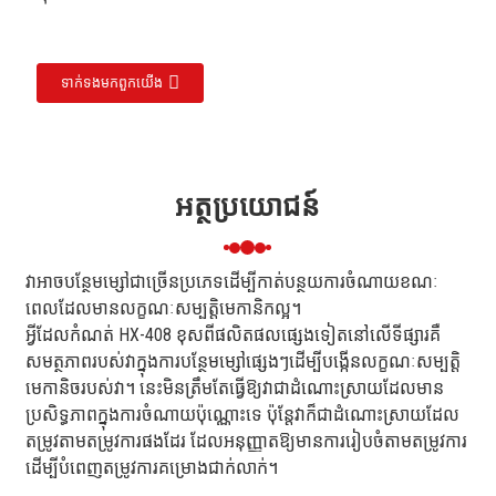
ទាក់ទង​មក​ពួក​យើង
អត្ថប្រយោជន៍
វាអាចបន្ថែមម្សៅជាច្រើនប្រភេទដើម្បីកាត់បន្ថយការចំណាយខណៈ
ពេលដែលមានលក្ខណៈសម្បត្តិមេកានិកល្អ។
អ្វីដែលកំណត់ HX-408 ខុសពីផលិតផលផ្សេងទៀតនៅលើទីផ្សារគឺ
សមត្ថភាពរបស់វាក្នុងការបន្ថែមម្សៅផ្សេងៗដើម្បីបង្កើនលក្ខណៈសម្បត្តិ
មេកានិចរបស់វា។ នេះមិនត្រឹមតែធ្វើឱ្យវាជាដំណោះស្រាយដែលមាន
ប្រសិទ្ធភាពក្នុងការចំណាយប៉ុណ្ណោះទេ ប៉ុន្តែវាក៏ជាដំណោះស្រាយដែល
តម្រូវតាមតម្រូវការផងដែរ ដែលអនុញ្ញាតឱ្យមានការរៀបចំតាមតម្រូវការ
ដើម្បីបំពេញតម្រូវការគម្រោងជាក់លាក់។