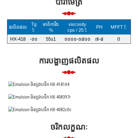
ប៉ារ៉ាម៉ែត្រ
Tg
មាតិការឹង
viscosity
ផលិតផល
PH
MFFT ℃
℃
%
cps / 25 ℃
HX-418
-១០
55±1
១០០០-១៨០០
៧-៨
0
ការបង្ហាញផលិតផល
ច​រិ​ក​លក្ខណៈ