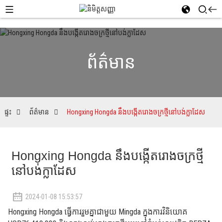
ព័ត៌មាន
ផ្ទះ
ព័ត៌មាន
Hongxing Hongda នឹង​បង្កើត​រោងចក្រ​ថ្មី​នៅ​បង់ក្លាដែស
Hongxing Hongda នឹង​បង្កើត​រោងចក្រ​ថ្មី​
នៅ​បង់ក្លាដែស
2024-01-08 15:53:57
Hongxing Hongda ធ្វើការរួមគ្នាជាមួយ Mingda ក្នុងការវិនិយោគ