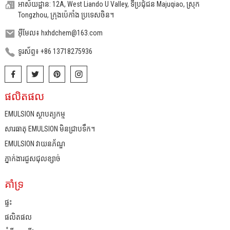
អាស័យដ្ឋាន: 12A, West Liando U Valley, ទីប្រជុំជន Majuqiao, ស្រុក
Tongzhou, ក្រុងប៉េកាំង ប្រទេសចិន។
អ៊ីមែល៖ hxhdchem@163.com
ទូរស័ព្ទ៖ +86 13718275936
ផលិតផល
EMULSION ស្ថាបត្យកម្ម
សារធាតុ EMULSION មិនជ្រាបទឹក។
EMULSION វាយនភ័ណ្ឌ
ភ្នាក់ងារជួសជុលខ្សាច់
គាំទ្រ
ផ្ទះ
ផលិតផល