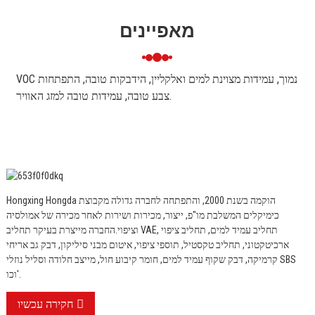
מאפיינים
VOC נמוך, עמידות מצוינת למים ואלקליין, הידבקות טובה, התפתחות
צבע טובה, עמידות טובה למזג האוויר.
Hongxing Hongda הוקמה בשנת 2000, והתפתחה לחברה גדולה מקבוצת
כימיקלים המשלבת מו"פ, ייצור, מכירות ושירות לאחר מכירה של אמולסיה
וציפוי.
החברה מייצרת בעיקר תחליב VAE, תחליב עמיד למים, תחליב ציפוי
ארכיטקטוני, תחליב טקסטיל, תוספי ציפוי, איטום מבני סיליקון, דבק גב אריחי
קרמיקה, דבק שקוף עמיד למים, חומר קיבוע חול, מייצב חלודה וסליל נוזלי SBS
וכו'.
חקירה עכשיו