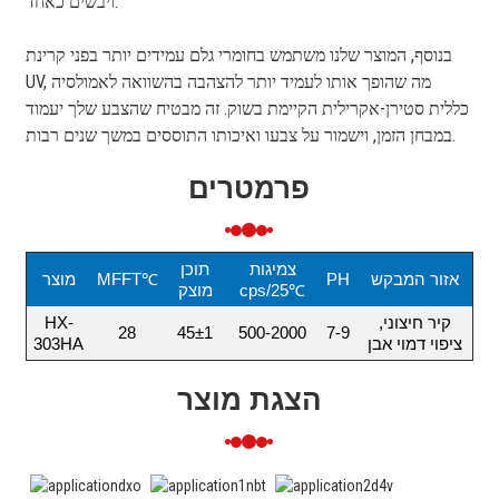
ויבשים כאחד.
בנוסף, המוצר שלנו משתמש בחומרי גלם עמידים יותר בפני קרינת
UV, מה שהופך אותו לעמיד יותר להצהבה בהשוואה לאמולסיה
כללית סטירן-אקרילית הקיימת בשוק. זה מבטיח שהצבע שלך יעמוד
במבחן הזמן, וישמור על צבעו ואיכותו התוססים במשך שנים רבות.
פרמטרים
צמיגות
תוכן
אזור המבקש
PH
MFFT℃
מוצר
cps/25℃
מוצק
קיר חיצוני,
HX-
28
45±1
500-2000
7-9
ציפוי דמוי אבן
303HA
הצגת מוצר