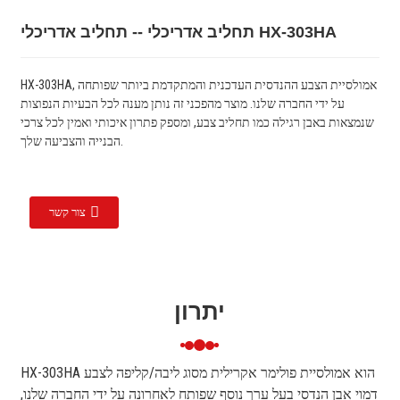
תחליב אדריכלי -- תחליב אדריכלי HX-303HA
HX-303HA, אמולסיית הצבע ההנדסית העדכנית והמתקדמת ביותר שפותחה
על ידי החברה שלנו. מוצר מהפכני זה נותן מענה לכל הבעיות הנפוצות
שנמצאות באבן רגילה כמו תחליב צבע, ומספק פתרון איכותי ואמין לכל צרכי
הבנייה והצביעה שלך.
צור קשר
יתרון
HX-303HA הוא אמולסיית פולימר אקרילית מסוג ליבה/קליפה לצבע
דמוי אבן הנדסי בעל ערך נוסף שפותח לאחרונה על ידי החברה שלנו,