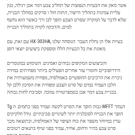
אשר מאזן את הבעיות הנפוצות של תחליב צבע דמוי אבן רגילה, כגון
עליית צמיגות בתהליך הייצור, התזת חול ו סדקים במהלך הבנייה,
שלא לדבר על המקרה שסרט הצבע הופך לבן ורך כאשר הוא נחשף
למים, והדבקה לקויה בתהליך הבנייה.
עם זאת, עם HX-303HA, בעיות אלו הן נחלת העבר. הנוסחה שלנו
מאזנת את כל הבעיות הללו ומספקת ביצועים יוצאי דופן.
והביצועים המקיפים גבוהים ואמינים. השימוש במונומרים
הידרופוביים וחומרי עזר אחרים הפעילים ביותר מפחיתים במידה
ניכרת את הרכיבים החופשיים באמולסיה, מפחית משמעותית את
הלבן העמיד במים של סרט הצבע ומפחית את הסיכון ללבן קל
בבניית צבע דמוי אבן בטמפרטורה נמוכה. וסביבת לחות גבוהה.
Tg גבוה הופך את הסרט לקשה ועמיד בפני כתמים. ה-MFFT הנמוך
הופך את הבנייה לסובלנית יותר לשינויים סביבתיים. גודל חלקיקים
עדין במיוחד משפר את כוח הציפוי של האמולסיה, וכתוצאה מכך
סרט צבע בהיר ודחוס, אחיד, עמיד בפני שיוף בתנאים רטובים