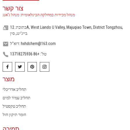
צור קשר
מנהל מכירות במחלקה הבינלאומית: מנהל ג'אנג
כתובת: 12A, West Liando U Valley, Majuqiao Town, District Tongzhou,
בייג'ינג, סין.
דוא"ל: hxhdchem@163.com
טל': +86 13718275936
מוצר
תחליב אדריכלי
תחליב עמיד למים
תחליב טקסטיל
חומר תיקון חול
תמיכה