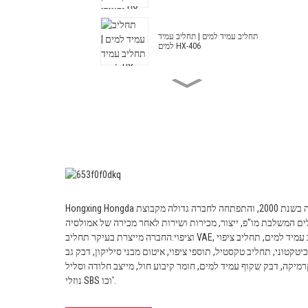
תחליב עמיד למים | תחליב עמיד
למים HX-406
אמולסיה עמידה למים אקריליק
וסטירן HX-408 לציפוי טיט ובידוד
תרמי עמיד למים
תחליב אדריכלי HX-305
תחליב אדריכלי מסוג אקריליק וסטירן
Hongxing Hongda הוקמה בשנת 2000, והתפתחה לחברה גדולה מקבוצת
HX-303 שונה לציפוי קירות חיצוניים
ים המשלבת מו"פ, ייצור, מכירות ושירות לאחר מכירה של אמולסיה
ופנימיים בדרגה בינונית ובעלת
וציפוי.
החברה מייצרת בעיקר תחליב VAE, תחליב עמיד למים, תחליב ציפוי
יטקטוני, תחליב טקסטיל, תוספי ציפוי, איטום מבני סיליקון, דבק גב
תחליב אדריכלי -- תחליב אדריכלי
רמיקה, דבק שקוף עמיד למים, חומר קיבוע חול, מייצב חלודה וסליל
HX-302G
נוזלי SBS וכו'.