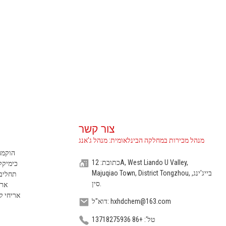
צור קשר
מנהל מכירות במחלקה הבינלאומית: מנהל ג'אנג
כתובת: 12A, West Liando U Valley,
כימיקל
Majuqiao Town, District Tongzhou, בייג'ינג,
סין.
ארכ
אריחי ק
דוא"ל: hxhdchem@163.com
טל': +86 13718275936