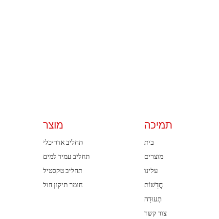
תמיכה
מוצר
בית
תחליב אדריכלי
מוצרים
תחליב עמיד למים
עלינו
תחליב טקסטיל
חֲדָשׁוֹת
חומר תיקון חול
תְעוּדָה
צור קשר