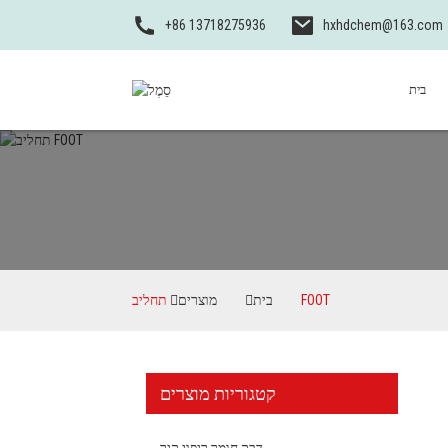
+86 13718275936
hxhdchem@163.com
בית
תחליב FOOT
בית
מוצרים
קטגוריות מוצרים
דבק חומר ריפוי קיר