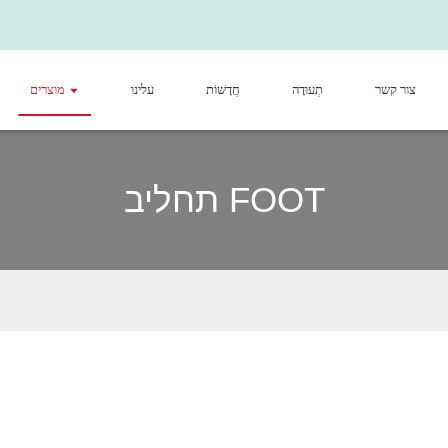
צור קשר
תְעוּדָה
חֲדָשׁוֹת
עלינו
מוצרים
תחליב FOOT