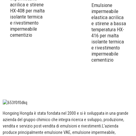
acrilica e stirene
i
Emulsione
HX-408 per malta
ac
impermeabile
isolante termica
H
elastica acrilica
e rivestimento
i
e stirene a bassa
impermeabile
e
temperatura HX-
cementizio
i
416 per malta
c
isolante termica
b
e rivestimento
impermeabile
cementizio
Hongxing Hongda è stata fondata nel 2000 e si è sviluppata in una grande
azienda del gruppo chimico che integra ricerca e sviluppo, produzione,
vendita e servizio post-vendita di emulsioni e rivestimenti.
L'azienda
produce principalmente emulsione VAE, emulsione impermeabile,