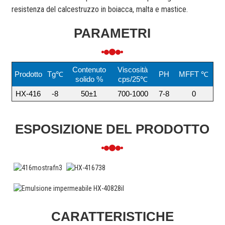
resistenza del calcestruzzo in boiacca, malta e mastice.
PARAMETRI
Contenuto
Viscosità
Prodotto
Tg℃
PH
MFFT ℃
solido %
cps/25℃
HX-416
-8
50±1
700-1000
7-8
0
ESPOSIZIONE DEL PRODOTTO
CARATTERISTICHE