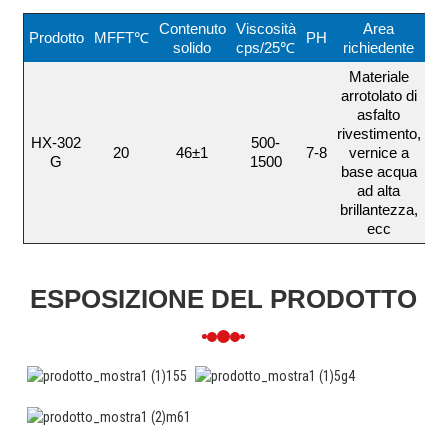
Contenuto
Viscosità
Area
Prodotto
MFFT℃
PH
solido
cps/25℃
richiedente
Materiale
arrotolato di
asfalto
rivestimento,
HX-302
500-
20
46±1
7-8
vernice a
G
1500
base acqua
ad alta
brillantezza,
ecc
ESPOSIZIONE DEL PRODOTTO