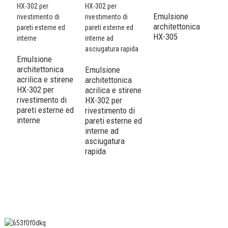
Emulsione
architettonica
HX-305
Emulsione
architettonica
Emulsione
E
acrilica e stirene
architettonica
a
HX-302 per
acrilica e stirene
ac
rivestimento di
HX-302 per
m
pareti esterne ed
rivestimento di
3
interne
pareti esterne ed
ri
interne ad
p
asciugatura
in
rapida
m
s