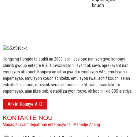
kouch
Hongxing Hongda te etabli an 2000, epi li devlope nan yon gwo konpayi
chimik gwoup entegre R & D, pwodiksyon, lavant ak sèvis apre-lavant nan
emulsyon ak kouch.
Konpayi an sitou pwodui emulsyon VAE, emulsyon ki
enpèmeyab, emulsyon kouch achitekti, emulsyon twal, aditif kouch, selan
estriktirèl silicone, mozayik seramik tounen lakòl, transparan lakòl ki
enpèmeyab, ajan fikse sab, estabilizasyon rouye, ak bobin likid SBS elatriye.
Ankèt Kounye A
KONTAKTE NOU
Manadjè lavant depatman entènasyonal: Manadjè Zhang