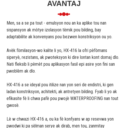
AVANTAJ
Men, sa a se pa tout - emulsyon nou an ka aplike tou nan
sispansyon ak mòtye izolasyon tèmik pou bilding, bay
adaptabilite ak konvenyans pou bezwen konstriksyon ou yo.
Avèk fòmilasyon-wo kalite li yo, HX-416 la ofri pèfòmans
siperyè, rezistans, ak pwoteksyon ki dire lontan kont domaj dlo.
Nati fleksib li pèmèt pou aplikasyon fasil epi asire yon fini san
pwoblèm ak dlo.
HX-416 a se ideyal pou itilize nan yon seri de endistri, ki gen
ladan konstriksyon, achitekti, ak antretyen bilding. Fyab li yo ak
efikasite fè li chwa pafè pou pwojè WATERPROOFING nan tout
gwosè.
Lè w chwazi HX-416 a, ou ka fè konfyans w ap resevwa yon
pwodwi ki pa sèlman serye ak dirab, men tou, zanmitay