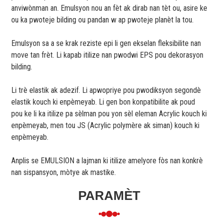
anviwònman an. Emulsyon nou an fèt ak dirab nan tèt ou, asire ke
ou ka pwoteje bilding ou pandan w ap pwoteje planèt la tou.
Emulsyon sa a se krak reziste epi li gen ekselan fleksibilite nan
move tan frèt. Li kapab itilize nan pwodwi EPS pou dekorasyon
bilding.
Li trè elastik ak adezif. Li apwopriye pou pwodiksyon segondè
elastik kouch ki enpèmeyab. Li gen bon konpatibilite ak poud
pou ke li ka itilize pa sèlman pou yon sèl eleman Acrylic kouch ki
enpèmeyab, men tou JS (Acrylic polymère ak siman) kouch ki
enpèmeyab.
Anplis se EMULSION a lajman ki itilize amelyore fòs nan konkrè
nan sispansyon, mòtye ak mastike.
PARAMÈT