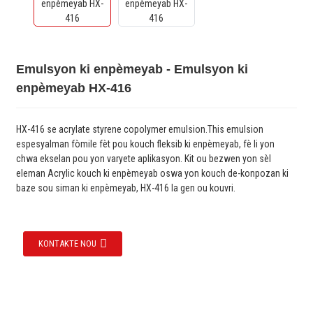
Emulsyon ki enpèmeyab - Emulsyon ki
enpèmeyab HX-416
HX-416 se acrylate styrene copolymer emulsion.This emulsion
espesyalman fòmile fèt pou kouch fleksib ki enpèmeyab, fè li yon
chwa ekselan pou yon varyete aplikasyon. Kit ou bezwen yon sèl
eleman Acrylic kouch ki enpèmeyab oswa yon kouch de-konpozan ki
baze sou siman ki enpèmeyab, HX-416 la gen ou kouvri.
KONTAKTE NOU