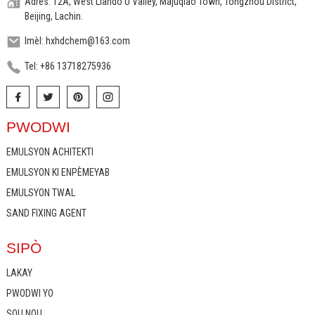
Adrès: 12A, West Liando U Valley, Majuqiao Town, Tongzhou District,
Beijing, Lachin.
Imèl: hxhdchem@163.com
Tel: +86 13718275936
PWODWI
EMULSYON ACHITEKTI
EMULSYON KI ENPÈMEYAB
EMULSYON TWAL
SAND FIXING AGENT
SIPÒ
LAKAY
PWODWI YO
SOU NOU