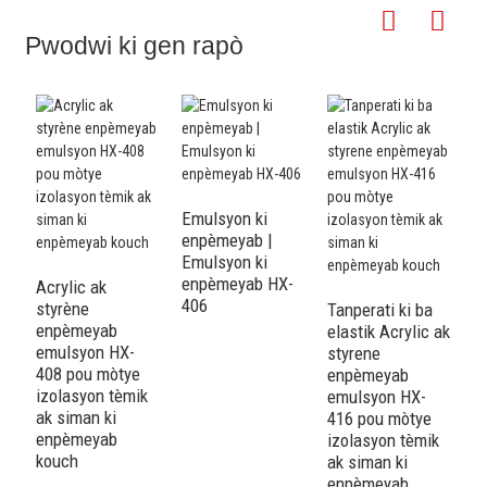
Pwodwi ki gen rapò
Emulsyon ki
enpèmeyab |
Emulsyon ki
enpèmeyab HX-
Acrylic ak
Ac
406
styrène
s
Tanperati ki ba
enpèmeyab
e
elastik Acrylic ak
emulsyon HX-
e
styrene
408 pou mòtye
4
enpèmeyab
izolasyon tèmik
i
emulsyon HX-
ak siman ki
a
416 pou mòtye
enpèmeyab
s
izolasyon tèmik
kouch
e
ak siman ki
k
enpèmeyab