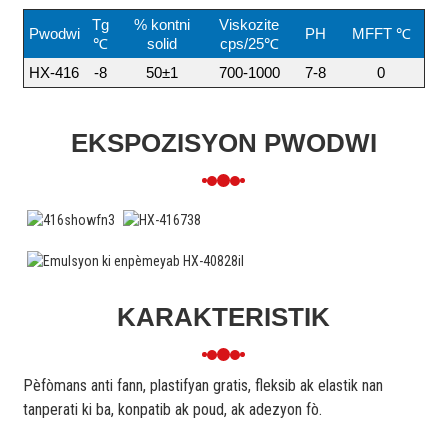
Tg
% kontni
Viskozite
Pwodwi
PH
MFFT ℃
℃
solid
cps/25℃
HX-416
-8
50±1
700-1000
7-8
0
EKSPOZISYON PWODWI
KARAKTERISTIK
Pèfòmans anti fann, plastifyan gratis, fleksib ak elastik nan
tanperati ki ba, konpatib ak poud, ak adezyon fò.