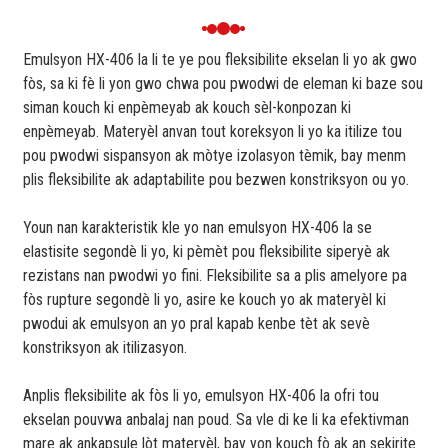
Emulsyon HX-406 la li te ye pou fleksibilite ekselan li yo ak gwo
fòs, sa ki fè li yon gwo chwa pou pwodwi de eleman ki baze sou
siman kouch ki enpèmeyab ak kouch sèl-konpozan ki
enpèmeyab. Materyèl anvan tout koreksyon li yo ka itilize tou
pou pwodwi sispansyon ak mòtye izolasyon tèmik, bay menm
plis fleksibilite ak adaptabilite pou bezwen konstriksyon ou yo.
Youn nan karakteristik kle yo nan emulsyon HX-406 la se
elastisite segondè li yo, ki pèmèt pou fleksibilite siperyè ak
rezistans nan pwodwi yo fini. Fleksibilite sa a plis amelyore pa
fòs rupture segondè li yo, asire ke kouch yo ak materyèl ki
pwodui ak emulsyon an yo pral kapab kenbe tèt ak sevè
konstriksyon ak itilizasyon.
Anplis fleksibilite ak fòs li yo, emulsyon HX-406 la ofri tou
ekselan pouvwa anbalaj nan poud. Sa vle di ke li ka efektivman
mare ak ankapsule lòt materyèl, bay yon kouch fò ak an sekirite