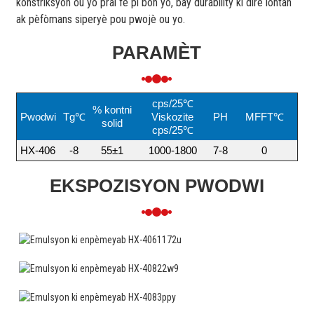
konstriksyon ou yo pral fè pi bon yo, bay durability ki dire lontan
ak pèfòmans siperyè pou pwojè ou yo.
PARAMÈT
cps/25℃
% kontni
Pwodwi
Tg℃
Viskozite
PH
MFFT℃
solid
cps/25℃
HX-406
-8
55±1
1000-1800
7-8
0
EKSPOZISYON PWODWI