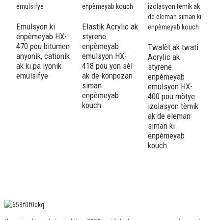
Emulsyon ki
Elastik Acrylic ak
enpèmeyab HX-
styrene
Ac
470 pou bitumen
enpèmeyab
s
Twalèt ak twati
anyonik, cationik
emulsyon HX-
e
Acrylic ak
ak ki pa iyonik
418 pou yon sèl
e
styrene
emulsifye
ak de-konpozan
4
enpèmeyab
siman
i
emulsyon HX-
enpèmeyab
a
400 pou mòtye
kouch
e
izolasyon tèmik
k
ak de eleman
siman ki
enpèmeyab
kouch