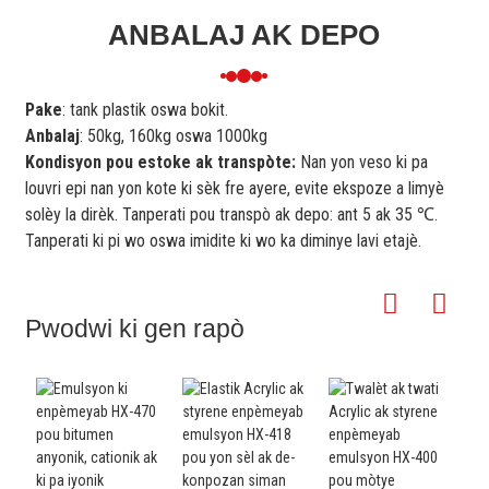
ANBALAJ AK DEPO
Pake
: tank plastik oswa bokit.
Anbalaj
: 50kg, 160kg oswa 1000kg
Kondisyon pou estoke ak transpòte:
Nan yon veso ki pa
louvri epi nan yon kote ki sèk fre ayere, evite ekspoze a limyè
solèy la dirèk. Tanperati pou transpò ak depo: ant 5 ak 35 ℃.
Tanperati ki pi wo oswa imidite ki wo ka diminye lavi etajè.
Pwodwi ki gen rapò