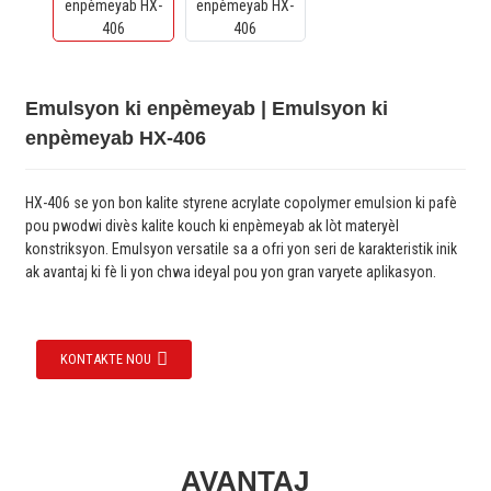
Emulsyon ki enpèmeyab | Emulsyon ki
enpèmeyab HX-406
HX-406 se yon bon kalite styrene acrylate copolymer emulsion ki pafè
pou pwodwi divès kalite kouch ki enpèmeyab ak lòt materyèl
konstriksyon. Emulsyon versatile sa a ofri yon seri de karakteristik inik
ak avantaj ki fè li yon chwa ideyal pou yon gran varyete aplikasyon.
KONTAKTE NOU
AVANTAJ