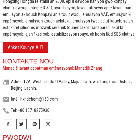
Hongxing Hongda te etabli an 2000, epi li devlope nan yon gwo konpayi
chimik gwoup entegre R & D, pwodiksyon, lavant ak sèvis apre-lavant nan
emulsyon ak kouch.
Konpayi an sitou pwodui emulsyon VAE, emulsyon ki
enpèmeyab, emulsyon kouch achitekti, emulsyon twal, aditif kouch, selan
estriktirèl silicone, mozayik seramik tounen lakòl, transparan lakòl ki
enpèmeyab, ajan fikse sab, estabilizasyon rouye, ak bobin likid SBS elatriye.
Ankèt Kounye A
KONTAKTE NOU
Manadjè lavant depatman entènasyonal: Manadjè Zhang
Adrès: 12A, West Liando U Valley, Majuqiao Town, Tongzhou District,
Beijing, Lachin.
Imèl: hxhdchem@163.com
Tel: +86 13718275936
PWODWI