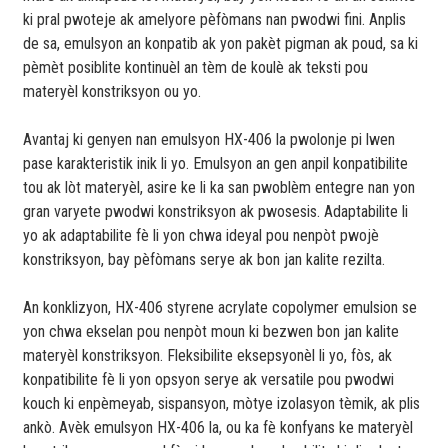
ki pral pwoteje ak amelyore pèfòmans nan pwodwi fini. Anplis
de sa, emulsyon an konpatib ak yon pakèt pigman ak poud, sa ki
pèmèt posiblite kontinuèl an tèm de koulè ak teksti pou
materyèl konstriksyon ou yo.
Avantaj ki genyen nan emulsyon HX-406 la pwolonje pi lwen
pase karakteristik inik li yo. Emulsyon an gen anpil konpatibilite
tou ak lòt materyèl, asire ke li ka san pwoblèm entegre nan yon
gran varyete pwodwi konstriksyon ak pwosesis. Adaptabilite li
yo ak adaptabilite fè li yon chwa ideyal pou nenpòt pwojè
konstriksyon, bay pèfòmans serye ak bon jan kalite rezilta.
An konklizyon, HX-406 styrene acrylate copolymer emulsion se
yon chwa ekselan pou nenpòt moun ki bezwen bon jan kalite
materyèl konstriksyon. Fleksibilite eksepsyonèl li yo, fòs, ak
konpatibilite fè li yon opsyon serye ak versatile pou pwodwi
kouch ki enpèmeyab, sispansyon, mòtye izolasyon tèmik, ak plis
ankò. Avèk emulsyon HX-406 la, ou ka fè konfyans ke materyèl