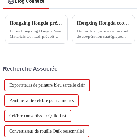
Blog Connexe
Hongxing Hongda prévoit d'investir 1,6 milliard de yuans pour construire une nouvelle usine de production d'émulsion d'une capacité de production de 510 000 tonnes par an.
Hongxing Hongda coopère avec Keshun Waterproof Technology Co., Ltd pour apporter un nouvel avenir à l'industrie
Hubei Hongxing Hongda New
Depuis la signature de l'accord
Materials Co., Ltd. prévoit
de coopération stratégique
d'investir un total de 1,1
avec Keshun Waterproof
milliard de yuans pour
Technology Co., Ltd (ci-après
construire une nouvelle usine
dénommée « Keshun Company
avec une production annuelle
»), ils ont hâte de nous rendre
de 400 000 tonnes d'émulsion à
visite.
Recherche Associée
base d'eau et 60 000 tonnes de
butadiène...
Exportateurs de peinture bleu sarcelle clair
Peinture verte célèbre pour armoires
Célèbre convertisseur Quik Rust
Convertisseur de rouille Quik personnalisé