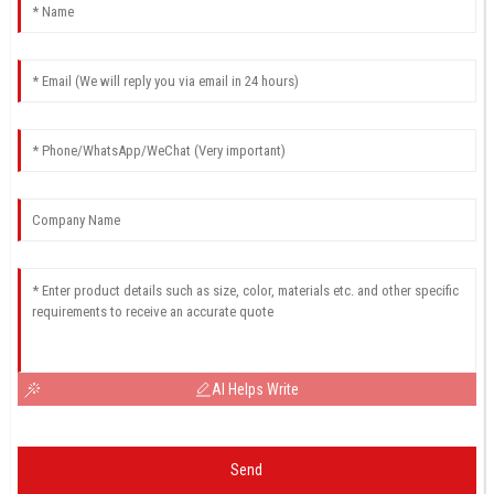
AI Helps Write
Send