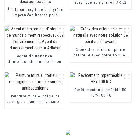
acrylique et styrène HX-302
pour revêtement mural
Émulsion acrylique et styrène
extérieur et intérieur
imperméabilisante pour
toilettes et toitures HX-400
pour mortier d'isolation
thermique et revêtement
imperméable à base de ciment
à deux composants
Créez des effets de pierre
naturelle avec notre solution
Agent de traitement
de peinture innovante
d'interface de mur de ciment
respectueux de
l'environnement Agent de
durcissement de mur Adhésif
Revêtement imperméable RG
HEY-100 RG
Peinture murale intérieure
écologique, anti-moisissure et
antibactérienne