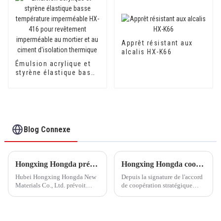
Apprêt résistant aux
alcalis HX-K66
Émulsion acrylique et
styrène élastique basse
température
imperméable HX-416
pour revêtement
imperméable au mortier
et au ciment d'isolation
thermique
Blog Connexe
Hongxing Hongda prévoit d'investir 1,6 milliard de yuans pour construire une nouvelle usine de production d'émulsion d'une capacité de production de 510 000 tonnes par an.
Hongxing Hongda coopère avec Keshun Waterproof Technology Co., Ltd pour apporter un nouvel avenir à l'industrie
Hubei Hongxing Hongda New
Depuis la signature de l'accord
Materials Co., Ltd. prévoit
de coopération stratégique
d'investir un total de 1,1
avec Keshun Waterproof
milliard de yuans pour
Technology Co., Ltd (ci-après
construire une nouvelle usine
dénommée « Keshun Company
avec une production annuelle
»), ils ont hâte de nous rendre