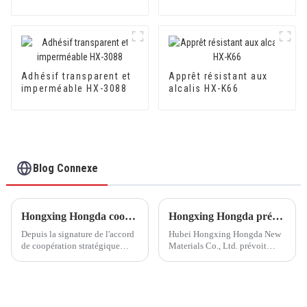
pour carrelage en
céramique HX-3086
Adhésif transparent et
Apprêt résistant aux
imperméable HX-3088
alcalis HX-K66
Blog Connexe
Hongxing Hongda coopère avec Keshun Waterproof Technology Co., Ltd pour apporter un nouvel avenir à l'industrie
Hongxing Hongda prévoit d'investir 1,6 milliard de yuans pour construire une nouvelle usine de production d'émulsion d'une capacité de production de 510 000 tonnes par an.
Depuis la signature de l'accord
Hubei Hongxing Hongda New
de coopération stratégique
Materials Co., Ltd. prévoit
avec Keshun Waterproof
d'investir un total de 1,1
Technology Co., Ltd (ci-après
milliard de yuans pour
dénommée « Keshun Company
construire une nouvelle usine
»), ils ont hâte de nous rendre
avec une production annuelle
visite.
de 400 000 tonnes d'émulsion à