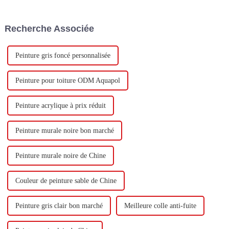
dénommée « Keshun Company
construire une nouvelle usine
»), ils ont hâte de nous rendre
avec une production annuelle
visite.
de 400 000 tonnes d'émulsion à
Recherche Associée
base d'eau et 60 000 tonnes de
butadiène...
Peinture gris foncé personnalisée
Peinture pour toiture ODM Aquapol
Peinture acrylique à prix réduit
Peinture murale noire bon marché
Peinture murale noire de Chine
Couleur de peinture sable de Chine
Peinture gris clair bon marché
Meilleure colle anti-fuite