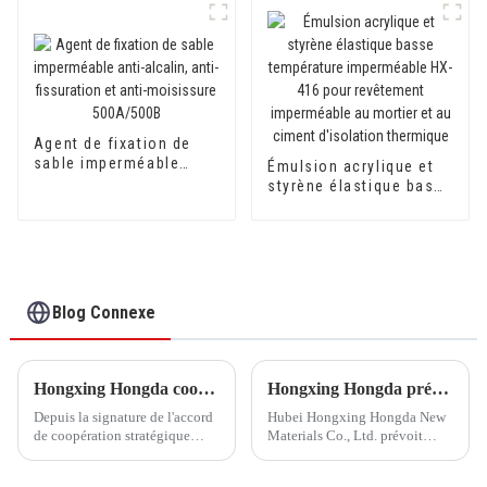
surfaces métalliques
Agent de fixation de
sable imperméable
Émulsion acrylique et
anti-alcalin, anti-
styrène élastique basse
fissuration et anti-
température
moisissure 500A/500B
imperméable HX-416
pour revêtement
imperméable au mortier
et au ciment d'isolation
thermique
Blog Connexe
Hongxing Hongda coopère avec Keshun Waterproof Technology Co., Ltd pour apporter un nouvel avenir à l'industrie
Hongxing Hongda prévoit d'investir 1,6 milliard de yuans pour construire une nouvelle usine de production d'émulsion d'une capacité de production de 510 000 tonnes par an.
Depuis la signature de l'accord
Hubei Hongxing Hongda New
de coopération stratégique
Materials Co., Ltd. prévoit
avec Keshun Waterproof
d'investir un total de 1,1
Technology Co., Ltd (ci-après
milliard de yuans pour