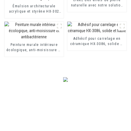
naturelle avec notre solution
Émulsion architecturale
de peinture innovante
acrylique et styrène HX-302
pour revêtement mural
extérieur et intérieur à
séchage rapide
Adhésif pour carrelage en
céramique HX-3086, solide et
Peinture murale intérieure
fiable
écologique, anti-moisissure et
antibactérienne