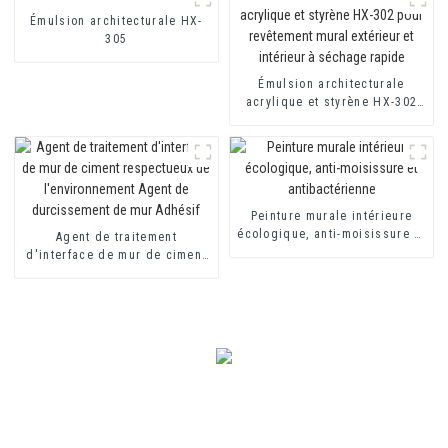
thermique et revêtement
imperméable à base de ciment
Émulsion architecturale HX-
à deux composants
305
Émulsion architecturale
acrylique et styrène HX-302
pour revêtement mural
extérieur et intérieur à
séchage rapide
Peinture murale intérieure
écologique, anti-moisissure et
Agent de traitement
antibactérienne
d'interface de mur de ciment
respectueux de
l'environnement Agent de
durcissement de mur Adhésif