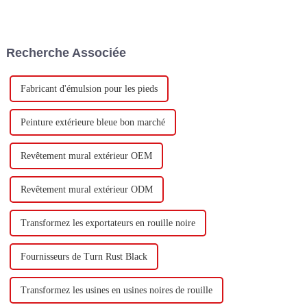
Technology Co., Ltd (ci-après
milliard de yuans pour
dénommée « Keshun Company
construire une nouvelle usine
»), ils ont hâte de nous rendre
avec une production annuelle
visite.
de 400 000 tonnes d'émulsion à
Recherche Associée
base d'eau et 60 000 tonnes de
butadiène...
Fabricant d'émulsion pour les pieds
Peinture extérieure bleue bon marché
Revêtement mural extérieur OEM
Revêtement mural extérieur ODM
Transformez les exportateurs en rouille noire
Fournisseurs de Turn Rust Black
Transformez les usines en usines noires de rouille