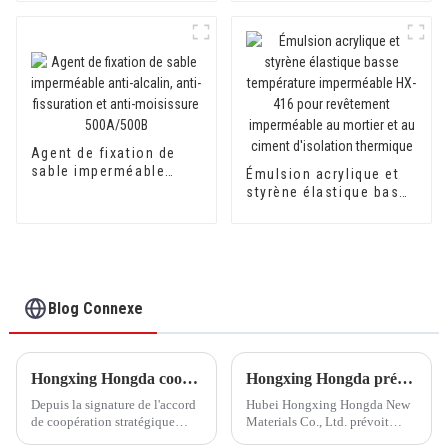
Agent de fixation de
sable imperméable
Émulsion acrylique et
anti-alcalin, anti-
styrène élastique basse
fissuration et anti-
température
moisissure 500A/500B
imperméable HX-416
pour revêtement
imperméable au mortier
et au ciment d'isolation
thermique
Blog Connexe
Hongxing Hongda coopère avec Keshun Waterproof Technology Co., Ltd pour apporter un nouvel avenir à l'industrie
Hongxing Hongda prévoit d'investir 1,6 milliard de yuans pour construire une nouvelle usine de production d'émulsion d'une capacité de production de 510 000 tonnes par an.
Depuis la signature de l'accord
Hubei Hongxing Hongda New
de coopération stratégique
Materials Co., Ltd. prévoit
avec Keshun Waterproof
d'investir un total de 1,1