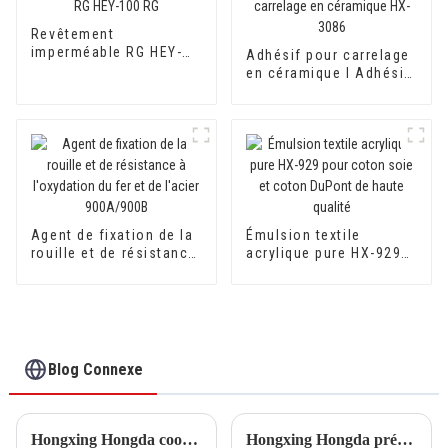
Revêtement
imperméable RG HEY-
Adhésif pour carrelage
100 RG
en céramique I Adhésif
pour carrelage en
céramique HX-3086
Agent de fixation de la
Émulsion textile
rouille et de résistance
acrylique pure HX-929
à l'oxydation du fer et
pour coton soie et
de l'acier 900A/900B
coton DuPont de haute
qualité
Blog Connexe
Hongxing Hongda coopère avec Keshun Waterproof Technology Co., Ltd pour apporter un nouvel avenir à l'industrie
Hongxing Hongda prévoit d'investir 1,6 milliard de yuans pour construire une nouvelle usine de production d'émulsion d'une capacité de production de 510 000 tonnes par an.