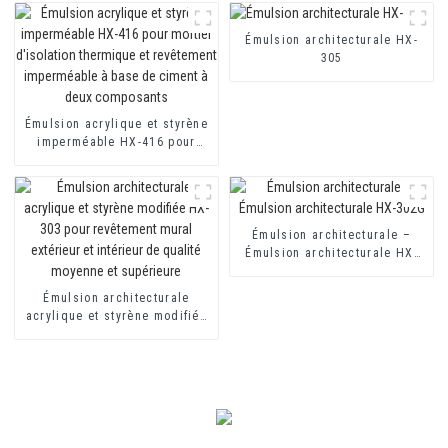
ciment monocomposants et
pour mortier d'isolation
bicomposants
thermique et revêtement
imperméable à base de ciment
Émulsion architecturale HX-
à deux composants
305
Émulsion acrylique et styrène
imperméable HX-416 pour
mortier d'isolation thermique
et revêtement imperméable à
base de ciment à deux
composants
Émulsion architecturale –
Émulsion architecturale HX-
302G
Émulsion architecturale
acrylique et styrène modifiée
HX-303 pour revêtement mural
extérieur et intérieur de
qualité moyenne et supérieure