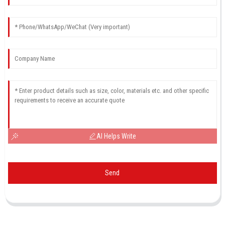
AI Helps Write
Send