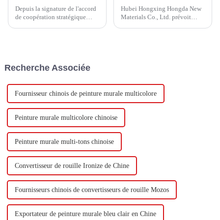
Depuis la signature de l'accord
Hubei Hongxing Hongda New
de coopération stratégique
Materials Co., Ltd. prévoit
avec Keshun Waterproof
d'investir un total de 1,1
Technology Co., Ltd (ci-après
milliard de yuans pour
dénommée « Keshun Company
construire une nouvelle usine
»), ils ont hâte de nous rendre
avec une production annuelle
visite.
de 400 000 tonnes d'émulsion à
Recherche Associée
base d'eau et 60 000 tonnes de
butadiène...
Fournisseur chinois de peinture murale multicolore
Peinture murale multicolore chinoise
Peinture murale multi-tons chinoise
Convertisseur de rouille Ironize de Chine
Fournisseurs chinois de convertisseurs de rouille Mozos
Exportateur de peinture murale bleu clair en Chine