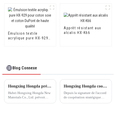
rouille en apprêt pour
surfaces métalliques
Apprêt résistant aux
alcalis HX-K66
Émulsion textile
acrylique pure HX-929
pour coton soie et
coton DuPont de haute
qualité
Blog Connexe
Hongxing Hongda prévoit d'investir 1,6 milliard de yuans pour construire une nouvelle usine de production d'émulsion d'une capacité de production de 510 000 tonnes par an.
Hongxing Hongda coopère avec Keshun Waterproof Technology Co., Ltd pour apporter un nouvel avenir à l'industrie
Hubei Hongxing Hongda New
Depuis la signature de l'accord
Materials Co., Ltd. prévoit
de coopération stratégique
d'investir un total de 1,1
avec Keshun Waterproof
milliard de yuans pour
Technology Co., Ltd (ci-après
construire une nouvelle usine
dénommée « Keshun Company
avec une production annuelle
»), ils ont hâte de nous rendre