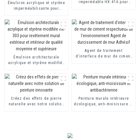
imperméable HX-416 pour
Émulsion acrylique et styrène
mortier d'isolation thermique
imperméabilisante pour
et revêtement imperméable à
toilettes et toitures HX-400
base de ciment à deux
pour mortier d'isolation
composants
thermique et revêtement
imperméable à base de ciment
à deux composants
Agent de traitement
d'interface de mur de ciment
Émulsion architecturale
respectueux de
acrylique et styrène modifiée
l'environnement Agent de
HX-303 pour revêtement mural
durcissement de mur Adhésif
extérieur et intérieur de
qualité moyenne et supérieure
Créez des effets de pierre
Peinture murale intérieure
naturelle avec notre solution
écologique, anti-moisissure et
de peinture innovante
antibactérienne