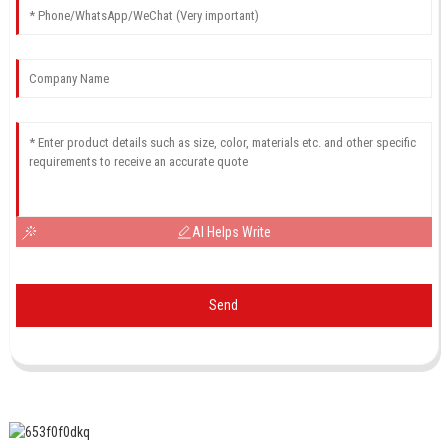
AI Helps Write
Send