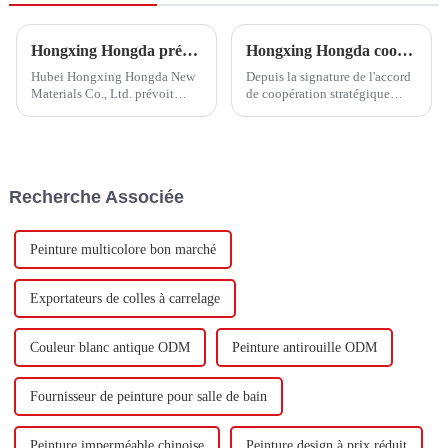
Hongxing Hongda prévoit d'investir 1,6 milliard de yuans pour construire une nouvelle usine de production d'émulsion d'une capacité de production de 510 000 tonnes par an.
Hongxing Hongda coopère avec Keshun Waterproof Technology Co., Ltd pour apporter un nouvel avenir à l'industrie
Hubei Hongxing Hongda New
Depuis la signature de l'accord
Materials Co., Ltd. prévoit
de coopération stratégique
d'investir un total de 1,1
avec Keshun Waterproof
milliard de yuans pour
Technology Co., Ltd (ci-après
construire une nouvelle usine
dénommée « Keshun Company
avec une production annuelle
»), ils ont hâte de nous rendre
de 400 000 tonnes d'émulsion à
visite.
Recherche Associée
base d'eau et 60 000 tonnes de
butadiène...
Peinture multicolore bon marché
Exportateurs de colles à carrelage
Couleur blanc antique ODM
Peinture antirouille ODM
Fournisseur de peinture pour salle de bain
Peinture imperméable chinoise
Peinture design à prix réduit