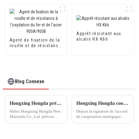
céramique HX-3086
Apprêt résistant aux
alcalis HX-K66
Agent de fixation de la
rouille et de résistance
à l'oxydation du fer et
de l'acier 900A/900B
Blog Connexe
Hongxing Hongda prévoit d'investir 1,6 milliard de yuans pour construire une nouvelle usine de production d'émulsion d'une capacité de production de 510 000 tonnes par an.
Hongxing Hongda coopère avec Keshun Waterproof Technology Co., Ltd pour apporter un nouvel avenir à l'industrie
Hubei Hongxing Hongda New
Depuis la signature de l'accord
Materials Co., Ltd. prévoit
de coopération stratégique
d'investir un total de 1,1
avec Keshun Waterproof
milliard de yuans pour
Technology Co., Ltd (ci-après
construire une nouvelle usine
dénommée « Keshun Company
avec une production annuelle
»), ils ont hâte de nous rendre