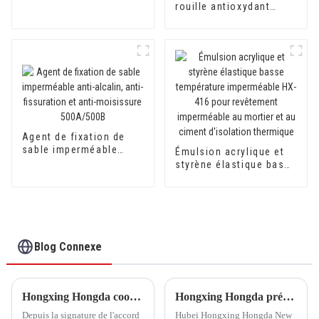
rouille antioxydant
800AB pour convertir la
rouille en apprêt pour
surfaces métalliques
Agent de fixation de
sable imperméable
Émulsion acrylique et
anti-alcalin, anti-
styrène élastique basse
fissuration et anti-
température
moisissure 500A/500B
imperméable HX-416
pour revêtement
imperméable au mortier
et au ciment d'isolation
thermique
Blog Connexe
Hongxing Hongda coopère avec Keshun Waterproof Technology Co., Ltd pour apporter un nouvel avenir à l'industrie
Hongxing Hongda prévoit d'investir 1,6 milliard de yuans pour construire une nouvelle usine de production d'émulsion d'une capacité de production de 510 000 tonnes par an.
Depuis la signature de l'accord
Hubei Hongxing Hongda New