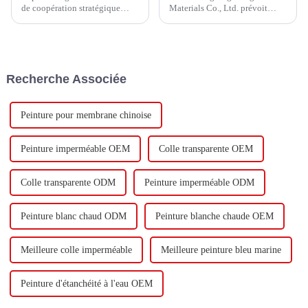
de coopération stratégique
Materials Co., Ltd. prévoit
avec Keshun Waterproof
d'investir un total de 1,1
Technology Co., Ltd (ci-après
milliard de yuans pour
dénommée « Keshun Company
construire une nouvelle usine
»), ils ont hâte de nous rendre
avec une production annuelle
visite.
de 400 000 tonnes d'émulsion à
Recherche Associée
base d'eau et 60 000 tonnes de
butadiène...
Peinture pour membrane chinoise
Peinture imperméable OEM
Colle transparente OEM
Colle transparente ODM
Peinture imperméable ODM
Peinture blanc chaud ODM
Peinture blanche chaude OEM
Meilleure colle imperméable
Meilleure peinture bleu marine
Peinture d'étanchéité à l'eau OEM