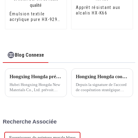
Apprêt résistant aux
alcalis HX-K66
Émulsion textile
acrylique pure HX-929
pour coton soie et
coton DuPont de haute
qualité
Blog Connexe
Hongxing Hongda prévoit d'investir 1,6 milliard de yuans pour construire une nouvelle usine de production d'émulsion d'une capacité de production de 510 000 tonnes par an.
Hongxing Hongda coopère avec Keshun Waterproof Technology Co., Ltd pour apporter un nouvel avenir à l'industrie
Hubei Hongxing Hongda New
Depuis la signature de l'accord
Materials Co., Ltd. prévoit
de coopération stratégique
d'investir un total de 1,1
avec Keshun Waterproof
milliard de yuans pour
Technology Co., Ltd (ci-après
construire une nouvelle usine
dénommée « Keshun Company
avec une production annuelle
»), ils ont hâte de nous rendre
de 400 000 tonnes d'émulsion à
visite.
Recherche Associée
base d'eau et 60 000 tonnes de
butadiène...
Fournisseurs de peinture murale bleue