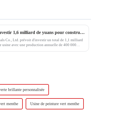
Hongxing Hongda prévoit d'investir 1,6 milliard de yuans pour construire une nouvelle usine de production d'émulsion d'une capacité de production de 510 000 tonnes par an.
Co., Ltd. prévoit d'investir un total de 1,1 milliard
le usine avec une production annuelle de 400 000
000 tonnes de butadiène...
erte brillante personnalisée
vert menthe
Usine de peinture vert menthe