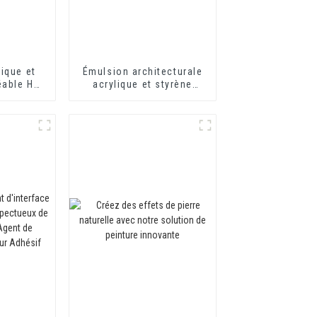
ique et
Émulsion architecturale
éable HX-
acrylique et styrène
êtement
modifiée HX-303 pour
 mortier
revêtement mural
isolation
extérieur et intérieur de
ue
qualité moyenne et
supérieure