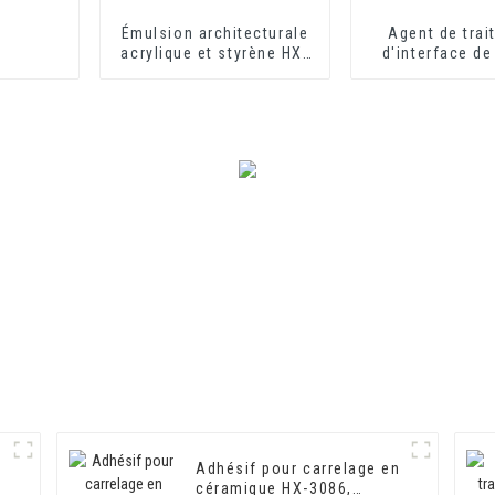
Émulsion architecturale
Agent de tra
acrylique et styrène HX-
d'interface de
302 pour revêtement
ciment respec
mural extérieur et
l'environneme
intérieur
de durcissemen
Adhési
Adhésif pour carrelage en
céramique HX-3086,