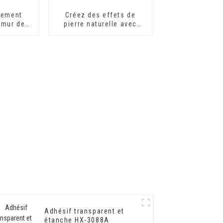
itement
Créez des effets de
 mur de
pierre naturelle avec
tueux de
notre solution de
nt Agent
peinture innovante
t de mur
f
Adhésif transparent et
étanche HX-3088A