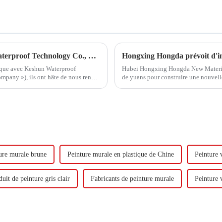
Hongxing Hongda coopère avec Keshun Waterproof Technology Co., Ltd pour apporter un nouvel avenir à l'industrie
gique avec Keshun Waterproof
Hubei Hongxing Hongda New Materials 
pany »), ils ont hâte de nous rendre
de yuans pour construire une nouvel
tonnes d'émulsion à base d'eau et 60 
ure murale brune
Peinture murale en plastique de Chine
Peinture v
uit de peinture gris clair
Fabricants de peinture murale
Peinture 