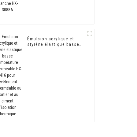
Émulsion acrylique et
styrène élastique basse
température imperméable
HX-416 pour revêtement
imperméable au mortier et
au ciment d'isolation
thermique