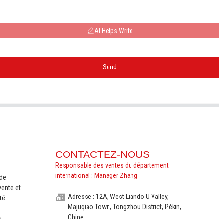
AI Helps Write
Send
CONTACTEZ-NOUS
Responsable des ventes du département
international : Manager Zhang
nde
vente et
Adresse : 12A, West Liando U Valley,
té
Majuqiao Town, Tongzhou District, Pékin,
Chine.
s