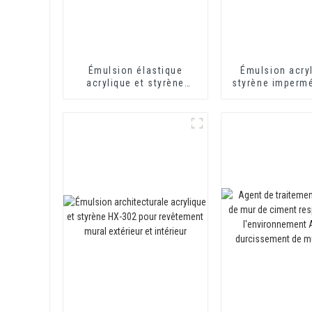
Émulsion élastique
Émulsion acryl
acrylique et styrène
styrène imperm
imperméable HX-418
408 pour rev
pour revêtements
imperméable au
imperméables à base de
et au ciment d'
ciment
thermiq
monocomposants et
bicomposants