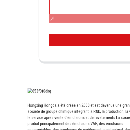
Hongxing Hongda a été créée en 2000 et est devenue une gra
société de groupe chimique intégrant la R&D, la production, la 
le service après-vente d'émulsions et de revêtements.
La socié
produit principalement des émulsions VAE, des émulsions
imperméables, des émulsions de revêtement architectural, de