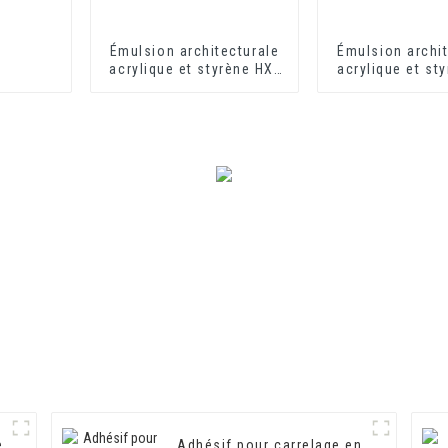
Émulsion architecturale
Émulsion archit
acrylique et styrène HX-
acrylique et st
302 pour revêtement
302 pour rev
mural extérieur et
mural extéri
intérieur
intérieur à s
rapide
e
Adhésif pour carrelage en