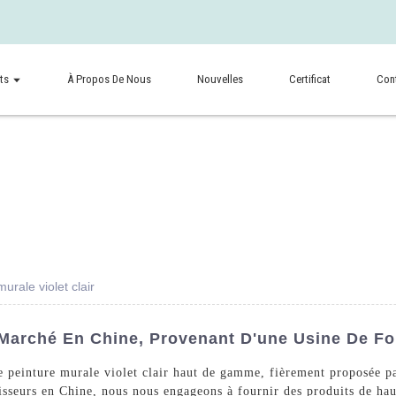
ts
À Propos De Nous
Nouvelles
Certificat
Con
urale violet clair
n Marché En Chine, Provenant D'une Usine De Fo
re peinture murale violet clair haut de gamme, fièrement proposée
isseurs en Chine, nous nous engageons à fournir des produits de haut