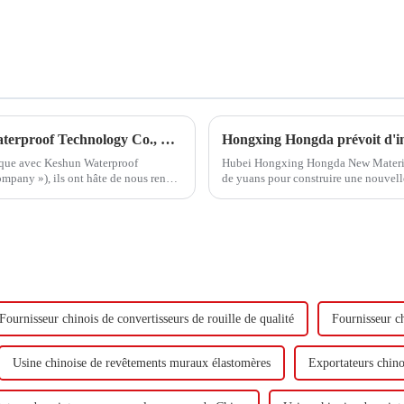
Hongxing Hongda coopère avec Keshun Waterproof Technology Co., Ltd pour apporter un nouvel avenir à l'industrie
gique avec Keshun Waterproof
Hubei Hongxing Hongda New Materials 
pany »), ils ont hâte de nous rendre
de yuans pour construire une nouvel
tonnes d'émulsion à base d'eau et 60 
Fournisseur chinois de convertisseurs de rouille de qualité
Fournisseur c
Usine chinoise de revêtements muraux élastomères
Exportateurs chino