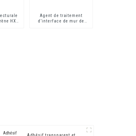
ecturale
Agent de traitement
yrène HX-
d'interface de mur de
êtement
ciment respectueux de
eur et
l'environnement Agent
échage
de durcissement de mur
Adhésif
Adhésif transparent et