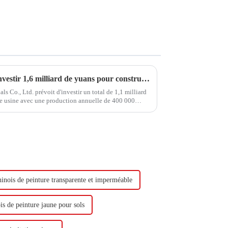
Hongxing Hongda prévoit d'investir 1,6 milliard de yuans pour construire une nouvelle usine de production d'émulsion d'une capacité de production de 510 000 tonnes par an.
Co., Ltd. prévoit d'investir un total de 1,1 milliard
le usine avec une production annuelle de 400 000
000 tonnes de butadiène...
hinois de peinture transparente et imperméable
is de peinture jaune pour sols