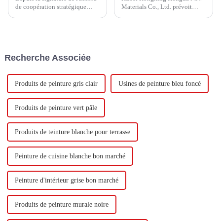
de coopération stratégique
Materials Co., Ltd. prévoit
avec Keshun Waterproof
d'investir un total de 1,1
Technology Co., Ltd (ci-après
milliard de yuans pour
dénommée « Keshun Company
construire une nouvelle usine
»), ils ont hâte de nous rendre
avec une production annuelle
visite.
de 400 000 tonnes d'émulsion à
Recherche Associée
base d'eau et 60 000 tonnes de
butadiène...
Produits de peinture gris clair
Usines de peinture bleu foncé
Produits de peinture vert pâle
Produits de teinture blanche pour terrasse
Peinture de cuisine blanche bon marché
Peinture d'intérieur grise bon marché
Produits de peinture murale noire