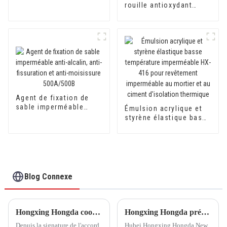
rouille antioxydant
800AB pour convertir la
rouille en apprêt pour
surfaces métalliques
Agent de fixation de
sable imperméable
Émulsion acrylique et
anti-alcalin, anti-
styrène élastique basse
fissuration et anti-
température
moisissure 500A/500B
imperméable HX-416
pour revêtement
imperméable au mortier
et au ciment d'isolation
thermique
Blog Connexe
Hongxing Hongda coopère avec Keshun Waterproof Technology Co., Ltd pour apporter un nouvel avenir à l'industrie
Hongxing Hongda prévoit d'investir 1,6 milliard de yuans pour construire une nouvelle usine de production d'émulsion d'une capacité de production de 510 000 tonnes par an.
Depuis la signature de l'accord
Hubei Hongxing Hongda New