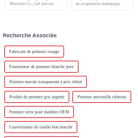
Materials Co., Ltd. prévoit
de coopération stratégique
d'investir un total de 1,1
avec Keshun Waterproof
milliard de yuans pour
Technology Co., Ltd (ci-après
construire une nouvelle usine
dénommée « Keshun Company
avec une production annuelle
»), ils ont hâte de nous rendre
de 400 000 tonnes d'émulsion à
visite.
Recherche Associée
base d'eau et 60 000 tonnes de
butadiène...
Fabricant de peinture orange
Fournisseur de peinture blanche pure
Peinture murale transparente à prix réduit
Produit de peinture gris argenté
Peinture antirouille chinoise
Peinture verte pour meubles OEM
Convertisseur de rouille bon marché