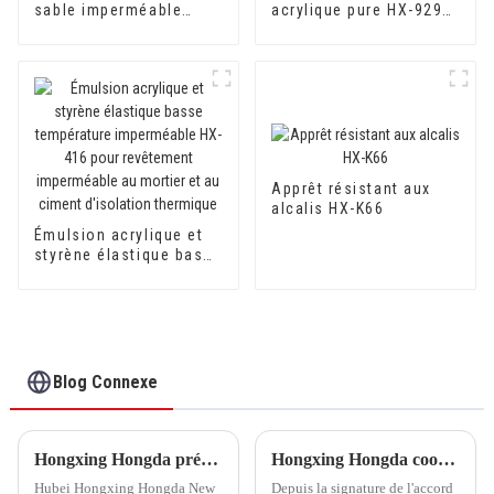
sable imperméable
acrylique pure HX-929
anti-alcalin, anti-
pour coton soie et
fissuration et anti-
coton DuPont de haute
moisissure 500A/500B
qualité
Apprêt résistant aux
alcalis HX-K66
Émulsion acrylique et
styrène élastique basse
température
imperméable HX-416
pour revêtement
imperméable au mortier
et au ciment d'isolation
thermique
Blog Connexe
Hongxing Hongda prévoit d'investir 1,6 milliard de yuans pour construire une nouvelle usine de production d'émulsion d'une capacité de production de 510 000 tonnes par an.
Hongxing Hongda coopère avec Keshun Waterproof Technology Co., Ltd pour apporter un nouvel avenir à l'industrie
Hubei Hongxing Hongda New
Depuis la signature de l'accord