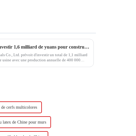
Hongxing Hongda prévoit d'investir 1,6 milliard de yuans pour construire une nouvelle usine de production d'émulsion d'une capacité de production de 510 000 tonnes par an.
Co., Ltd. prévoit d'investir un total de 1,1 milliard
le usine avec une production annuelle de 400 000
000 tonnes de butadiène...
 de cerfs multicolores
u latex de Chine pour murs