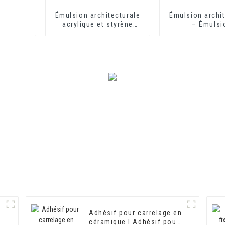
Émulsion architecturale
Émulsion archit
acrylique et styrène
– Émulsi
modifiée HX-303 pour
architecturale
revêtement mural
extérieur et intérieur de
qualité moyenne et
supérieure
Adhésif pour carrelage en
céramique I Adhésif pour