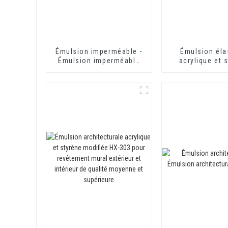
Émulsion imperméable -
Émulsion éla
Émulsion imperméable
acrylique et 
HX-416
imperméable 
pour revête
imperméables à
ciment
monocomposa
bicomposa