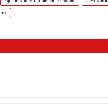
Exportateurs chinois de peinture murale multicolore
Convertisseur de
nerie