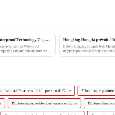
Hongxing Hongda coopère avec Keshun Waterproof Technology Co., Ltd pour apporter un nouvel avenir à l'industrie
gique avec Keshun Waterproof
Hubei Hongxing Hongda New Materials 
pany »), ils ont hâte de nous rendre
de yuans pour construire une nouvel
tonnes d'émulsion à base d'eau et 60 
mulsion adhésive sensible à la pression de Chine
Fabricants de peintures
é
Peinture imperméable pour terrasse en Chine
Peinture blanche a