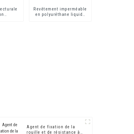
ecturale
Revêtement imperméable
on
en polyuréthane liquide
 HX-302G
SBS
Agent de fixation de la
rouille et de résistance à