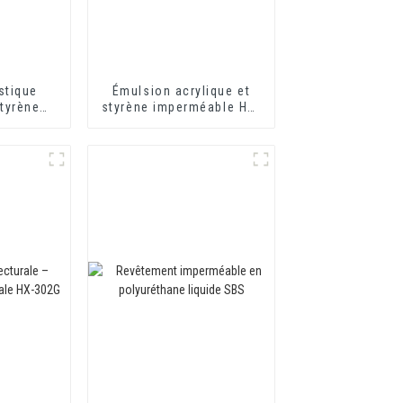
stique
Émulsion acrylique et
styrène
styrène imperméable HX-
HX-418
416 pour mortier
ments
d'isolation thermique et
 base de
revêtement imperméable
à base de ciment à deux
nts et
composants
nts