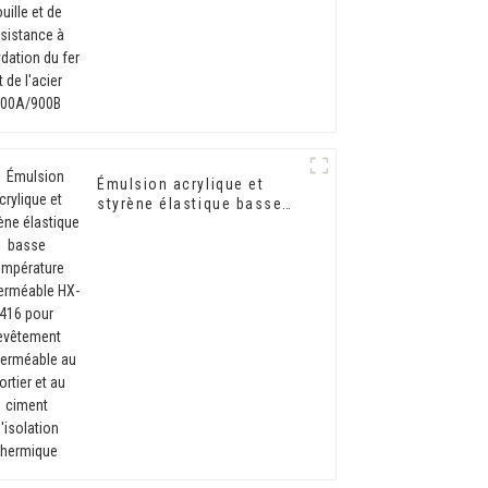
l'oxydation du fer et de
l'acier 900A/900B
Émulsion acrylique et
styrène élastique basse
température imperméable
HX-416 pour revêtement
imperméable au mortier et
au ciment d'isolation
thermique