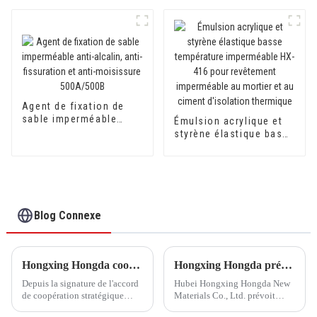
Agent de fixation de
sable imperméable
Émulsion acrylique et
anti-alcalin, anti-
styrène élastique basse
fissuration et anti-
température
moisissure 500A/500B
imperméable HX-416
pour revêtement
imperméable au mortier
et au ciment d'isolation
thermique
Blog Connexe
Hongxing Hongda coopère avec Keshun Waterproof Technology Co., Ltd pour apporter un nouvel avenir à l'industrie
Hongxing Hongda prévoit d'investir 1,6 milliard de yuans pour construire une nouvelle usine de production d'émulsion d'une capacité de production de 510 000 tonnes par an.
Depuis la signature de l'accord
Hubei Hongxing Hongda New
de coopération stratégique
Materials Co., Ltd. prévoit
avec Keshun Waterproof
d'investir un total de 1,1