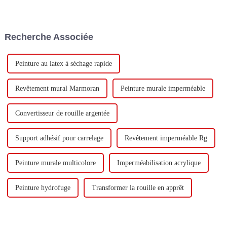
Technology Co., Ltd (ci-après
milliard de yuans pour
dénommée « Keshun Company
construire une nouvelle usine
»), ils ont hâte de nous rendre
avec une production annuelle
visite.
de 400 000 tonnes d'émulsion à
Recherche Associée
base d'eau et 60 000 tonnes de
butadiène...
Peinture au latex à séchage rapide
Revêtement mural Marmoran
Peinture murale imperméable
Convertisseur de rouille argentée
Support adhésif pour carrelage
Revêtement imperméable Rg
Peinture murale multicolore
Imperméabilisation acrylique
Peinture hydrofuge
Transformer la rouille en apprêt