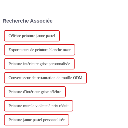
Technology Co., Ltd (ci-après
milliard de yuans pour
dénommée « Keshun Company
construire une nouvelle usine
»), ils ont hâte de nous rendre
avec une production annuelle
visite.
de 400 000 tonnes d'émulsion à
Recherche Associée
base d'eau et 60 000 tonnes de
butadiène...
Célèbre peinture jaune pastel
Exportateurs de peinture blanche mate
Peinture intérieure grise personnalisée
Convertisseur de restauration de rouille ODM
Peinture d'intérieur grise célèbre
Peinture murale violette à prix réduit
Peinture jaune pastel personnalisée