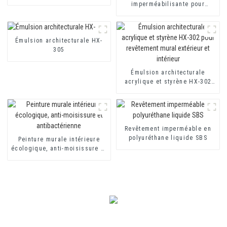
418 pour revêtements
imperméabilisante pour
imperméables à base de
toilettes et toitures HX-400
ciment monocomposants et
pour mortier d'isolation
bicomposants
thermique et revêtement
Émulsion architecturale HX-
imperméable à base de ciment
305
à deux composants
Émulsion architecturale
acrylique et styrène HX-302
pour revêtement mural
extérieur et intérieur
Revêtement imperméable en
polyuréthane liquide SBS
Peinture murale intérieure
écologique, anti-moisissure et
antibactérienne