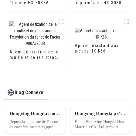
étanche HX-3088A
imperméable HX-3088
Apprêt résistant aux
alcalis HX-K66
Agent de fixation de la
rouille et de résistance
à l'oxydation du fer et
de l'acier 900A/900B
Blog Connexe
Hongxing Hongda coopère avec Keshun Waterproof Technology Co., Ltd pour apporter un nouvel avenir à l'industrie
Hongxing Hongda prévoit d'investir 1,6 milliard de yuans pour construire une nouvelle usine de production d'émulsion d'une capacité de production de 510 000 tonnes par an.
Depuis la signature de l'accord
Hubei Hongxing Hongda New
de coopération stratégique
Materials Co., Ltd. prévoit
avec Keshun Waterproof
d'investir un total de 1,1