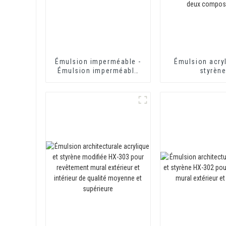
Émulsion imperméable -
Émulsion acryl
Émulsion imperméable
styrèn
HX-416
imperméabilisa
toilettes et toi
400 pour mo
d'isolation the
revêtement imp
à base de cime
composa