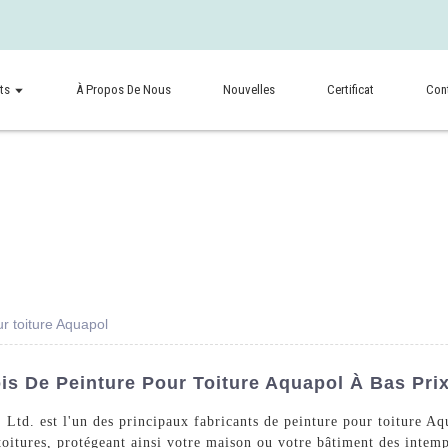
ts
À Propos De Nous
Nouvelles
Certificat
Con
ur toiture Aquapol
is De Peinture Pour Toiture Aquapol À Bas Pri
td. est l'un des principaux fabricants de peinture pour toiture Aq
toitures, protégeant ainsi votre maison ou votre bâtiment des intemp