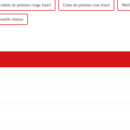
roduits de peinture rouge foncé
Usine de peinture rose foncé
Meil
rouille chinois