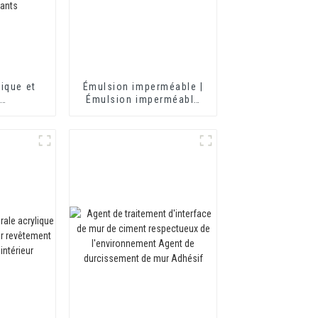
ique et
Émulsion imperméable |
e
Émulsion imperméable
nte pour
HX-406
tures HX-
rtier
rmique et
erméable
nt à deux
nts