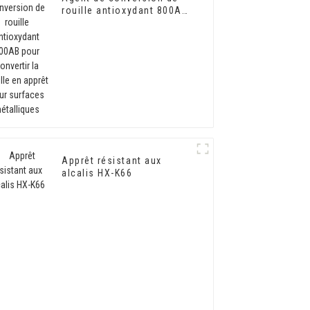
rouille antioxydant 800AB
pour convertir la rouille
en apprêt pour surfaces
métalliques
Apprêt résistant aux
alcalis HX-K66