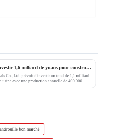
Hongxing Hongda prévoit d'investir 1,6 milliard de yuans pour construire une nouvelle usine de production d'émulsion d'une capacité de production de 510 000 tonnes par an.
Co., Ltd. prévoit d'investir un total de 1,1 milliard
le usine avec une production annuelle de 400 000
000 tonnes de butadiène...
antirouille bon marché