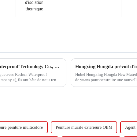
Hongxing Hongda coopère avec Keshun Waterproof Technology Co., Ltd pour apporter un nouvel avenir à l'industrie
gique avec Keshun Waterproof
Hubei Hongxing Hongda New Materials 
pany »), ils ont hâte de nous rendre
de yuans pour construire une nouvel
tonnes d'émulsion à base d'eau et 60 
eure peinture multicolore
Peinture murale extérieure OEM
Agent 