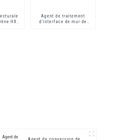
ecturale
Agent de traitement
yrène HX-
d'interface de mur de
êtement
ciment respectueux de
eur et
l'environnement Agent
r
de durcissement de mur
Adhésif
Agent de conversion de