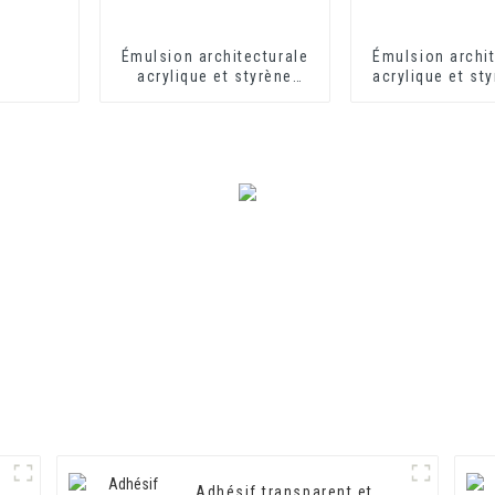
Émulsion architecturale
Émulsion archit
acrylique et styrène
acrylique et st
modifiée HX-303 pour
302 pour rev
revêtement mural
mural extéri
extérieur et intérieur de
intérieu
qualité moyenne et
supérieure
n
Adhésif transparent et