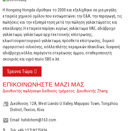
Η Hongxing Hongda ιδρύθηκε το 2000 και εξελίχθηκε σε μια μεγάλη
εταιρεία χημικού ομίλου που ενσωματώνει την Ε&Α, την παραγωγή, τις
πωλήσεις και την εξυπηρέτηση μετά την πώληση γαλακτώματος και
επικάλυψης.
Η εταιρεία παράγει κυρίως γαλάκτωμα VAE, αδιάβροχο
γαλάκτωμα, γαλάκτωμα αρχιτεκτονικής επίστρωσης,
κλωστοϋφαντουργικό γαλάκτωμα, πρόσθετα επίστρωσης, δομικό
σφραγιστικό σιλικόνης, κόλλα πλάτης κεραμικών πλακιδίων, διαφανή
αδιάβροχη κόλλα, παράγοντα στερέωσης άμμου, σταθεροποιητή
σκουριάς και υγρό πηνίο SBS κ.λπ.
Έρευνα Τώρα
ΕΠΙΚΟΙΝΩΝΉΣΤΕ ΜΑΖΊ ΜΑΣ
Διευθυντής πωλήσεων διεθνούς τμήματος: Διευθυντής Zhang
Διεύθυνση: 12A, West Liando U Valley, Majuqiao Town, Tongzhou
District, Πεκίνο, Κίνα.
Email: hxhdchem@163.com
Τηλ: +86 13718275936