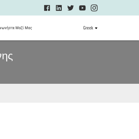
ινωνήστε Μαζί Μας
Greek
νης