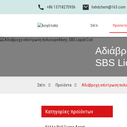
+86 13718275936
hxhdchem@163.com
Σπίτι
Προϊόντ
Αδιάβρ
SBS Li
Σπίτι
Προϊόντα
Αδιάβροχη επίστρωση πολυο
Κατηγορίες προϊόντων
Κόλλα Wall Curing Agent