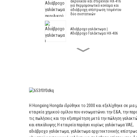
ακρυλικού και στυρενίου HX-416
για θερμομονωτικό κονίαμα και
αδιάβροχη επίστρωση τσιμέντου
δύο συστατικών
Αδιάβροχο γαλάκτωμα |
Αδιάβροχο Γαλάκτωμα HX-406
Αδιάβροχο γαλάκτωμα
ακρυλικού και στυρενίου HX-408
για θερμομονωτικό κονίαμα και
αδιάβροχη επίστρωση τσιμέντου
Αρχιτεκτονικό Γαλάκτωμα HX-
305
Τροποποιημένο αρχιτεκτονικό
γαλάκτωμα ακρυλικού και
Η Hongxing Hongda ιδρύθηκε το 2000 και εξελίχθηκε σε μια 
στυρενίου HX-303 για μεσαίας
και κορυφαίας ποιότητας
εταιρεία χημικού ομίλου που ενσωματώνει την Ε&Α, την παρ
εξωτερική και εσωτερική
τις πωλήσεις και την εξυπηρέτηση μετά την πώληση γαλακ
επίστρωση τοίχων
και επικάλυψης.
Η εταιρεία παράγει κυρίως γαλάκτωμα VAE,
Αρχιτεκτονικό Γαλάκτωμα --
αδιάβροχο γαλάκτωμα, γαλάκτωμα αρχιτεκτονικής επίστρω
Αρχιτεκτονικό Γαλάκτωμα HX-