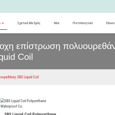
α
Σχετικά Με Εμάς
Νέα
Πιστοποιητικό
Επικο
οχη επίστρωση πολυουρεθά
quid Coil
υρεθάνης SBS Liquid Coil
SBS Liquid Coil Polyurethane