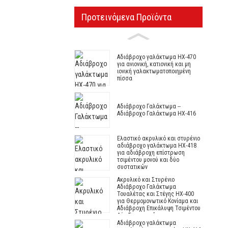
Προτεινόμενα Προϊόντα
Αδιάβροχο γαλάκτωμα HX-470
για ανιονική, κατιονική και μη
ιονική γαλακτωματοποιημένη
πίσσα
Αδιάβροχο Γαλάκτωμα --
Αδιάβροχο Γαλάκτωμα HX-416
Ελαστικό ακρυλικό και στυρένιο
αδιάβροχο γαλάκτωμα HX-418
για αδιάβροχη επίστρωση
τσιμέντου μονού και δύο
συστατικών
Ακρυλικό και Στυρένιο
Αδιάβροχο Γαλάκτωμα
Τουαλέτας και Στέγης HX-400
για Θερμομονωτικό Κονίαμα και
Αδιάβροχη Επικάλυψη Τσιμέντου
Δύο Συστατικών
Αδιάβροχο γαλάκτωμα