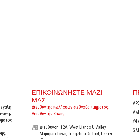
ΕΠΙΚΟΙΝΩΝΉΣΤΕ ΜΑΖΊ
Π
ΜΑΣ
ΑΡ
μεγάλη
Διευθυντής πωλήσεων διεθνούς τμήματος:
ΑΔ
αγωγή,
Διευθυντής Zhang
τώματος
ΥΦ
Διεύθυνση: 12A, West Liando U Valley,
SAN
σης,
Majuqiao Town, Tongzhou District, Πεκίνο,