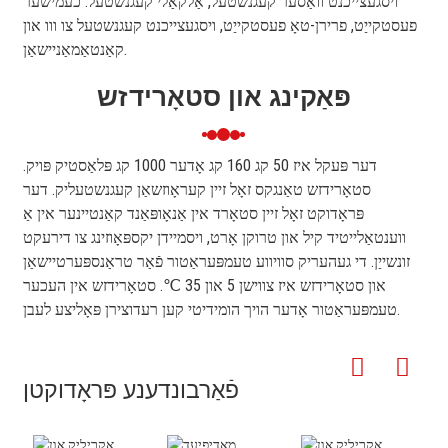
ויסגעצייכנט וואַסער קעגנשטעל, אַלקאַלי קעגנשטעל. כעמישער
פעסטקייַט, פרירן-טאָ פעסטקייַט, ויסגעצייכנט קעגנשטעל צו ווו און
קאַנטאַמאַניישאַן.
פּאַקינג און סטאָרידזש
דער פּעקל איז 50 קג 160 קג אָדער 1000 קג פּלאַסטיק פּויק.
סטאָרידזש טאַנגקס זאָל זיין קעראָוזשאַן קעגנשטעליק. דער
פּראָדוקט זאָל זיין סטאָרד אין אַנאָופּאַנד קאַנטיינער אין אַ
ווענטאַלייטיד קיל און טרוקן אָרט, ויסמיידן יקספּאָוזינג צו דירעקט
זונשייַן. די געהעריק סוויווע טעמפּעראַטור פֿאַר טראַנספּערטיישאַן
און סטאָרידזש איז צווישן 5 און 35 ℃. סטאָרידזש אין העכער
טעמפּעראַטור אָדער הויך הומידיטי קען רעדוצירן פּאָליצע לעבן.
פֿאַרבונדענע פּראָדוקטן