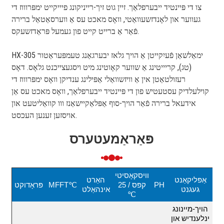
צו די פּיינטיד ייבערפלאַך. זיין גוט זיך-רייניקונג פיייקייט ימפּרוווז די
געווער און לאָנדזשעוואַטי, וואָס מאכט עס אַ ווערסאַטאַל ברירה
פֿאַר אַ ברייט קייט פון געמעל פּראַדזשעקס.
HX-305 ימאַלשאַן פֿעיִקייטן אַ הויך גלאז יבערגאַנג טעמפּעראַטור
(טג), קריייטינג אַ שווער קאָוטינג מיט ויסגעצייכנט גלאָס. דאָס
רעזולטאַטן אין אַ וויזשוואַלי אַפּילינג ענדיקן וואָס ימפּרוווז די
קוילעלדיק עסטעטיש פון די פּיינטיד ייבערפלאַך, וואָס מאכט עס אַן
אידעאל ברירה פֿאַר הויך-סוף אַפּלאַקיישאַנז ווו קוואַליטעט און
אויסזען זענען העכסט.
פּאַראַמעטערס
וויסקאָסיטי
אַפּליקאַנט
האַרט
PH
קפּס / 25
MFFT℃
פּראָדוקט
געגנט
אינהאַלט
℃
הויך-מיינונג
ינלענדיש און