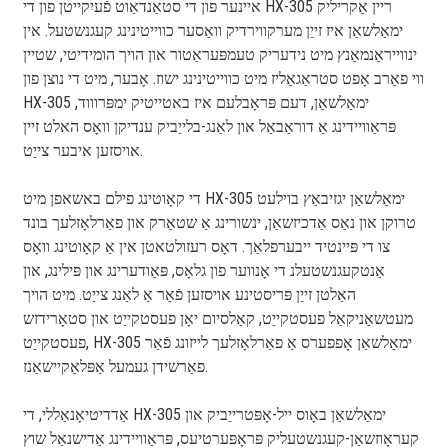
איינער פון די סטאַנדאַוט פֿעיִקייטן פון די HX-305 ריין אַקריליק
ימאַלשאַן איז זייַן מערקווירדיק וואַסער כווייטינינג קעגנשטעל. אין
ינווייראַנמאַנץ מיט נידעריק טעמפּעראַטור און הויך הומידיטי, שטיין
ווי פאַרב אָפט סטראַגאַליז מיט כווייטינינג ישוז. אָבער, מיט די נוצן פון
HX-305 ימאַלשאַן, דעם פּראָבלעם איז באטייטיק ימפּרוווד,
פּראַוויידינג אַ דוראַבאַל און לאַנג-בלייַביק ענדיקן וואָס האלט זיין
אויסזען איבער צייַט.
די קאָוטינג פילם באשאפן מיט HX-305 ימאַלשאַן יגזיבאַץ בוילעט
טרוקן און נאַס אַדכיזשאַן, ינשורינג אַ שטאַרק און פאַרלאָזלעך בונד
צו די פּיינטיד ייבערפלאַך. דאָס רעזולטאטן אין אַ קאָוטינג וואָס
אַנטקעגנשטעלנ די אָנווער פון גלאָס, פּאַודערינג און פּילינג, און
האַלטן זייַן פּריסטינע אויסזען פֿאַר אַ לאַנג צייַט. מיט הויך
מעטשאַניקאַל פעסטקייַט, קאַלסיום יאָן פעסטקייַט און סטאָרידזש
פעסטקייַט, HX-305 ימאַלשאַן אָפפערס אַ פאַרלאָזלעך לייזונג פֿאַר
פאַרשידן געמעל אַפּלאַקיישאַנז.
אַדדיטיאָנאַללי, די HX-305 ימאַלשאַן באָוס ייל-אָפּטרייַביק און
קעראָוזשאַן-קעגנשטעליק פּראָפּערטיעס, פּראַוויידינג אַדישנאַל שוץ