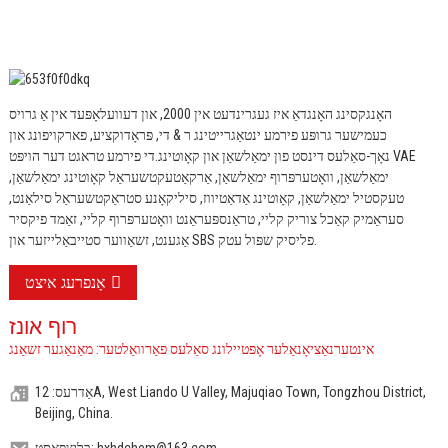
האָנגקסינג האָנגדאַ איז געגרינדעט אין 2000, און דעוועלאָפּעד אין אַ גרויס
כעמישער גרופּע פירמע ינטאַגרייטינג ר & די, פּראָדוקציע, פארקויפונג און
נאָך-סאַלעס דינסט פון ימאַלשאַן און קאָוטינג.
די פירמע טראגט דער הויפּט VAE
ימאַלשאַן, וואָטערפּרוף ימאַלשאַן, אַרקאַטעקטשעראַל קאָוטינג ימאַלשאַן,
טעקסטיל ימאַלשאַן, קאָוטינג אַדאַטיווז, סיליקאָנע סטראַקטשעראַל סילאַנט,
סעראַמיק קאַכל צוריק קליי, טראַנספּעראַנט וואָטערפּרוף קליי, זאַמד פיקסיר
אַגענט, זשאַווער סטייבאַלייזער און SBS פליסיק שפּול עטק.
אָנפרעג איצט
רוף אונז
אינטערנאַציאָנאַלער אָפּטיילונג סאַלעס פאַרוואַלטער: מאַנאַגער זשאַנג
אַדרעס: 12A, West Liando U Valley, Majuqiao Town, Tongzhou District,
Beijing, China.