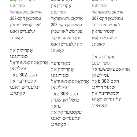
ק
ער
אַקריליק און
סטירענע
אַקריליק און
אַרקאַטעקטשעראַל
סטירענע
מאָדיפיעד
עמולשאַן
אַרקאַטעקטשעראַל
אַקריליק און
הקס-302 פֿאַר
עמולשאַן
סטירענע
יקסטיריער און
הקס-302 פֿאַר
אַרקאַטעקטשעראַל
ינלענדיש וואַנט
שנעל דריינג
עמולשאַן
קאָוטינג
יקסטיריער און
הקס-303 פֿאַר
ינלענדיש וואַנט
מיטל און שפּיץ
קאָוטינג
גראַד
עקסטעריאָר און
ינלענדיש וואנט
קאָוטינג