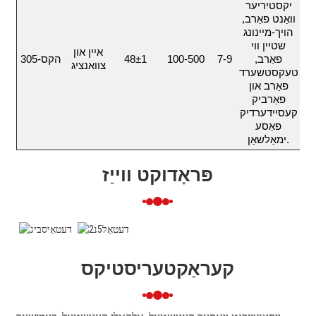
יקסטיריער
וואַנט פאַרב,
הויך-מיינונג
שטיין ווי
איין און
פאַרב,
7-9
100-500
48±1
הקס-305
צוואנציג
טעקסטשערד
פאַרב און
פאַרביק
קעסיידערדיק
פאַסע
ימאַלשאַן.
פּראָדוקט ווייַז
קעראַקטעריסטיקס