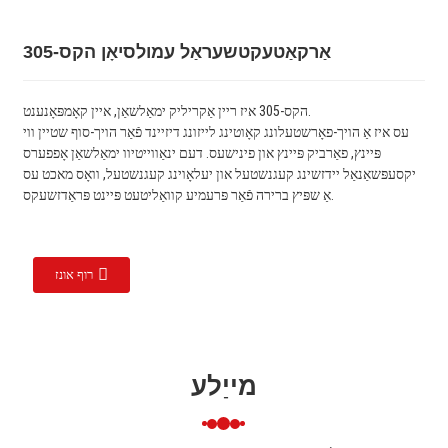
אַרקאַטעקטשעראַל עמולסיאָן הקס-305
הקס-305 איז ריין אַקריליק ימאַלשאַן, איין קאָמפּאָנענט.
עס איז אַ הויך-פאָרשטעלונג קאָוטינג לייזונג דיזיינד פֿאַר הויך-סוף שטיין ווי
פּיינץ, פאַרביק פּיינץ און פינישעס. דעם ינאַווייטיוו ימאַלשאַן אָפפערס
יקסעפּשאַנאַל יידזשינג קעגנשטעל און יעלאָוינג קעגנשטעל, וואָס מאכט עס
אַ שפּיץ ברירה פֿאַר פּרעמיע קוואַליטעט פּיינט פּראַדזשעקס.
רוף אונז
מייַלע