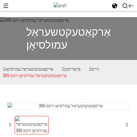
אַרקאַטעקטשעראַל
עמולסיאָן
היים
פּראָדוקטן
אַרקאַטעקטשעראַל עמולסיאָן
אַרקאַטעקטשעראַל עמולסיאָן הקס-305