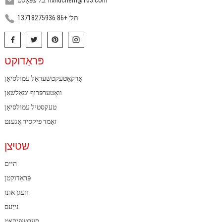
בליצפּאָסט: hxhdchem@163.com
תּל: +86 13718275936
פּראָדוקט
אַרקאַטעקטשעראַל עמולסיאָן
וואָטערפּרוף ימאַלשאַן
טעקסטיל עמולסיאָן
זאַמד פיקסיר אַגענט
שטיצן
היים
פּראָדוקטן
וועגן אונז
נייַעס
סערטיפיקאַט