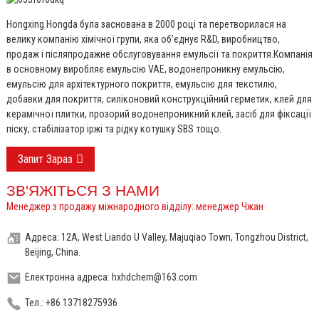
Hongxing Hongda була заснована в 2000 році та перетворилася на
велику компанію хімічної групи, яка об’єднує R&D, виробництво,
продаж і післяпродажне обслуговування емульсії та покриття.
Компанія
в основному виробляє емульсію VAE, водонепроникну емульсію,
емульсію для архітектурного покриття, емульсію для текстилю,
добавки для покриття, силіконовий конструкційний герметик, клей для
керамічної плитки, прозорий водонепроникний клей, засіб для фіксації
піску, стабілізатор іржі та рідку котушку SBS тощо.
Запит Зараз
ЗВ'ЯЖІТЬСЯ З НАМИ
Менеджер з продажу міжнародного відділу: менеджер Чжан
Адреса: 12A, West Liando U Valley, Majuqiao Town, Tongzhou District,
Beijing, China.
Електронна адреса: hxhdchem@163.com
Тел.: +86 13718275936