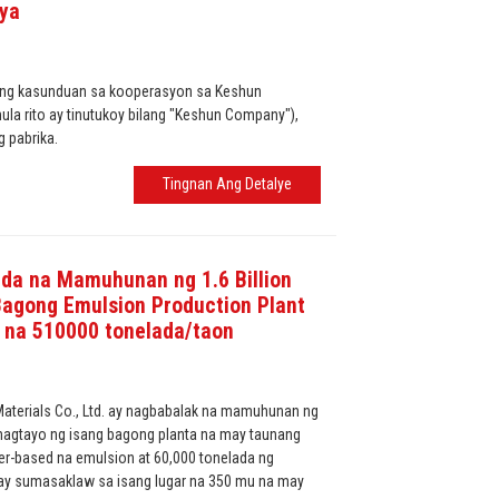
iya
ong kasunduan sa kooperasyon sa Keshun
ula rito ay tinutukoy bilang "Keshun Company"),
 pabrika.
Tingnan Ang Detalye
da na Mamuhunan ng 1.6 Billion
agong Emulsion Production Plant
 na 510000 tonelada/taon
terials Co., Ltd. ay nagbabalak na mamuhunan ng
magtayo ng isang bagong planta na may taunang
er-based na emulsion at 60,000 tonelada ng
 ay sumasaklaw sa isang lugar na 350 mu na may