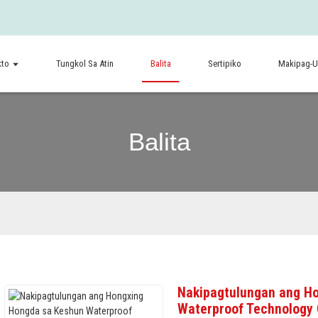
kto
Tungkol Sa Atin
Balita
Sertipiko
Makipag-U
Balita
Nakipagtulungan ang H
Waterproof Technology 