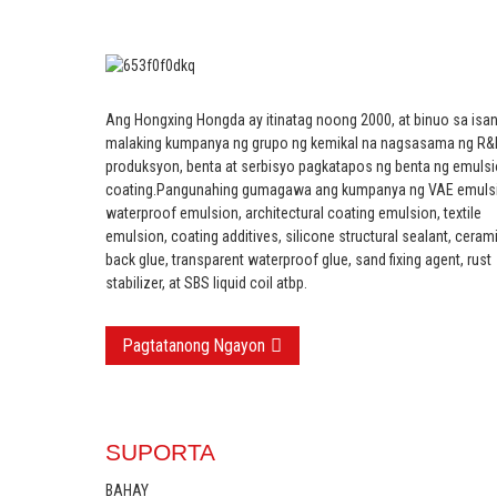
Ang Hongxing Hongda ay itinatag noong 2000, at binuo sa isa
malaking kumpanya ng grupo ng kemikal na nagsasama ng R&
produksyon, benta at serbisyo pagkatapos ng benta ng emulsi
coating.
Pangunahing gumagawa ang kumpanya ng VAE emuls
waterproof emulsion, architectural coating emulsion, textile
emulsion, coating additives, silicone structural sealant, cerami
back glue, transparent waterproof glue, sand fixing agent, rust
stabilizer, at SBS liquid coil atbp.
Pagtatanong Ngayon
SUPORTA
BAHAY