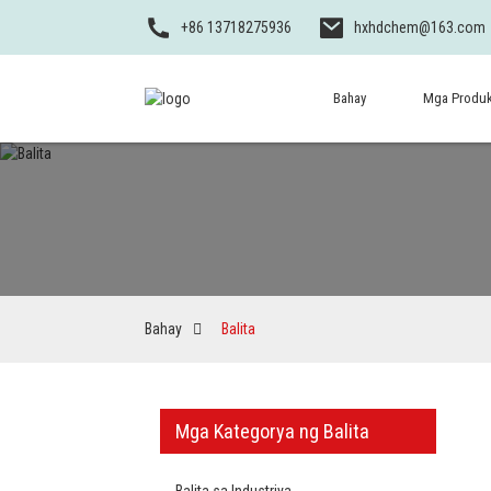
+86 13718275936
hxhdchem@163.com
Bahay
Mga Produ
Bahay
Balita
Mga Kategorya ng Balita
Balita sa Industriya