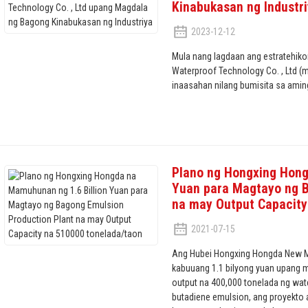
Kinabukasan ng Industr
2023-12-12
Mula nang lagdaan ang estratehik
Waterproof Technology Co. , Ltd (m
inaasahan nilang bumisita sa aming
Plano ng Hongxing Hong
Yuan para Magtayo ng B
na may Output Capacity
2021-07-15
Ang Hubei Hongxing Hongda New Ma
kabuuang 1.1 bilyong yuan upang 
output na 400,000 tonelada ng wat
butadiene emulsion, ang proyekto