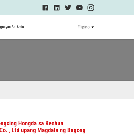
gnayan Sa Amin
Filipino
ongxing Hongda sa Keshun
Co. , Ltd upang Magdala ng Bagong