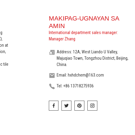
MAKIPAG-UGNAYAN SA
AMIN
ng
International department sales manager:
D,
Manager Zhang
on at
ion,
Address: 12A, West Liando U Valley,
Majuqiao Town, Tongzhou District, Beijing,
c tile
China.
Email: hxhdchem@163.com
Tel: +86 13718275936