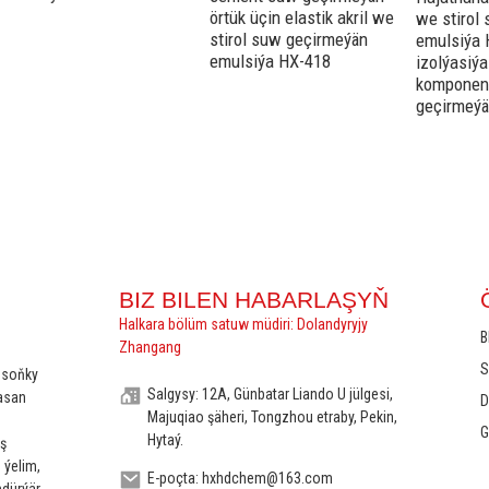
örtük üçin elastik akril we
we stirol
stirol suw geçirmeýän
emulsiýa 
emulsiýa HX-418
izolýasiý
komponen
geçirmeýä
BIZ BILEN HABARLAŞYŇ
Halkara bölüm satuw müdiri: Dolandyryjy
B
Zhangang
S
 soňky
Salgysy: 12A, Günbatar Liando U jülgesi,
asan
D
Majuqiao şäheri, Tongzhou etraby, Pekin,
G
Hytaý.
ş
 ýelim,
E-poçta: hxhdchem@163.com
dürýär.