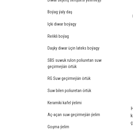
Boýag ýaly daş
Içki diwar boýagy
Reňkli boýag
Daşky diwar üçin lateks boýagy
SBS suwuk rulon poliuretan suw
geçirmeýän örtük
RG Suw geçirmeýän örtük
Suw bilen poliuretan örtük
Keramiki kafel ýelimi
H
Aç-açan suw geçirmeýän ýelim
k
ç
Goşma ýelim