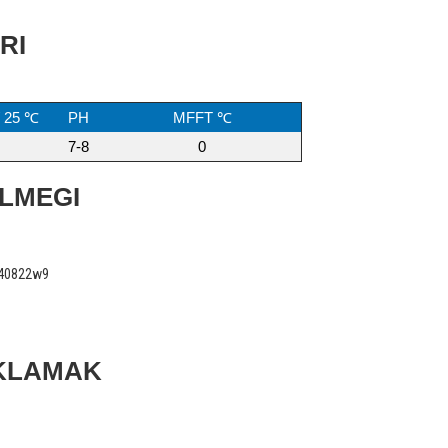
RI
 / 25 ℃
PH
MFFT ℃
7-8
0
LMEGI
KLAMAK