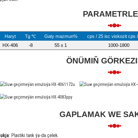
PARAMETRLE
Haryt
Tg ℃
Gaty mazmun%
cps / 25 isc viskozit cps
HX-406
-8
55 ± 1
1000-1800
ÖNÜMIŇ GÖRKEZI
GAPLAMAK WE SA
ukja
: Plastiki tank ýa-da çelek.