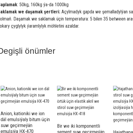
Gaplamak
: 50kg, 160kg ýa-da 1000kg
aklamak we daşamak şertleri:
Açylmadyk gapda we şemalladylýan sal
olmaň. Daşamak we saklamak üçin temperatura: 5 bilen 35 between ar
okary çyglylyk ýaramlylyk möhletini azaldar.
Degişli önümler
Anion, kationiki we ion
däl emulsiýaly bitum üçin
suw geçirmeýän
Bir we iki komponentli
emulsiýa HX-470
sement suw geçirmeýän
Hajathana