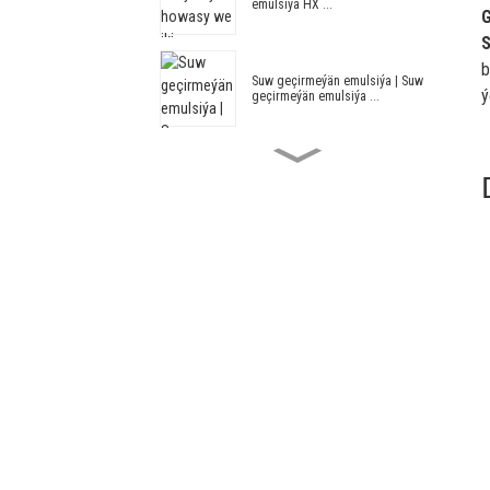
emulsiýa HX ...
S
b
Suw geçirmeýän emulsiýa | Suw
ý
geçirmeýän emulsiýa ...
Akril we stirol suw geçirmeýän
emulsiýa HX ...
Binagärlik emulsiýasy HX-305
Üýtgedilen akril we stirol
arhitekturasy ...
Binagärlik emulsiýasy -
Binagärlik Em ...