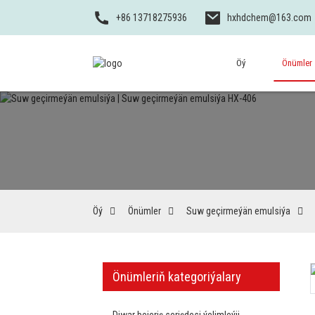
+86 13718275936
hxhdchem@163.com
Öý
Önümler
Öý
Önümler
Suw geçirmeýän emulsiýa
Önümleriň kategoriýalary
Diwar bejeriş serişdesi ýelimleýji