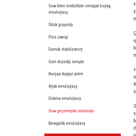
H
Suw bilen öndürilýän senagat boýag
ý
emulsiýasy
m
Örtük goşundy
Ç
Pürs öwrüji
i
b
Durnuk stabilizatory
m
Gum düzediji serişde
H
Basyşa duýgur ýelim
ö
K
Aýak emulsiýasy
t
Dokma emulsiýasy
S
Suw geçirmeýän emulsiýa
s
b
Binagärlik emulsiýasy
i
ü