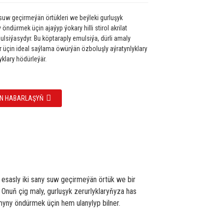
 suw geçirmeýän örtükleri we beýleki gurluşyk
 öndürmek üçin ajaýyp ýokary hilli stirol akrilat
lsiýasydyr. Bu köptaraply emulsiýa, dürli amaly
üçin ideal saýlama öwürýän özboluşly aýratynlyklary
klary hödürleýär.
LEN HABARLAŞYŇ
 esasly iki sany suw geçirmeýän örtük we bir
Onuň çig maly, gurluşyk zerurlyklaryňyza has
myny öndürmek üçin hem ulanylyp bilner.