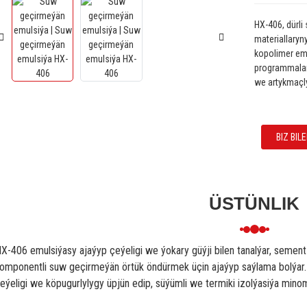
HX-406, dürli
materiallaryny
kopolimer emu
programmalar 
we artykmaçly
BIZ BI
ÜSTÜNLIK
X-406 emulsiýasy ajaýyp çeýeligi we ýokary güýji bilen tanalýar, sement
omponentli suw geçirmeýän örtük öndürmek üçin ajaýyp saýlama bolýar. 
eýeligi we köpugurlylygy üpjün edip, süýümli we termiki izolýasiýa mino