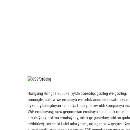
Hongxing Hongda 2000-nji ýylda döredilip, gözleg we gözleg,
önümçilik, satuw we emulsiýa we örtük önümlerini satmakdan
hyzmaty birleşdirýän iri himiýa toparyna öwrüldi.
Kompaniýa es
VAE emulsiýasy, suw geçirmeýän emulsiýa, binagärlik örtük
emulsiýasy, dokma emulsiýasy, örtük goşundylary, silikon gurlu
möhürleýji, keramiki kafel arka ýelimi, aç-açan suw geçirmeýän
gum düzediji, pos stabilizatory we SBS suwuk rulon we ş.m. ön