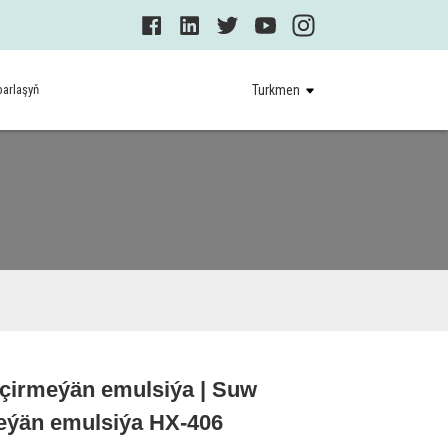
barlaşyň
Turkmen
çirmeýän emulsiýa | Suw
Loading...
Loading...
eýän emulsiýa HX-406