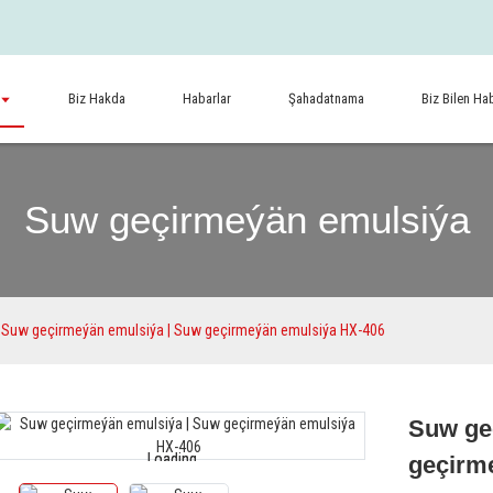
Biz Hakda
Habarlar
Şahadatnama
Biz Bilen Ha
Suw geçirmeýän emulsiýa
Suw geçirmeýän emulsiýa | Suw geçirmeýän emulsiýa HX-406
Suw ge
Loading...
Loading...
geçirm