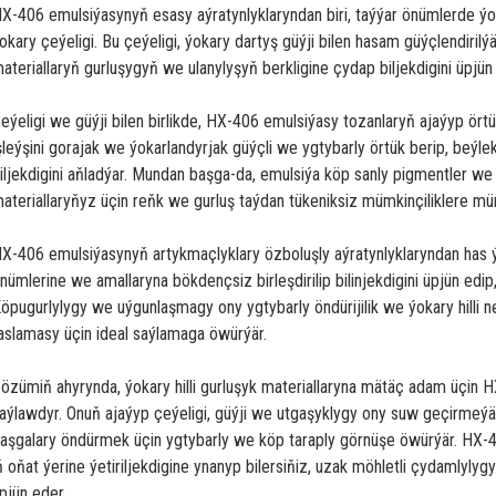
X-406 emulsiýasynyň esasy aýratynlyklaryndan biri, taýýar önümlerde ý
okary çeýeligi. Bu çeýeligi, ýokary dartyş güýji bilen hasam güýçlendirilýä
ateriallaryň gurluşygyň we ulanylyşyň berkligine çydap biljekdigini üpjün
eýeligi we güýji bilen birlikde, HX-406 emulsiýasy tozanlaryň ajaýyp ört
şleýşini gorajak we ýokarlandyrjak güýçli we ygtybarly örtük berip, beýle
iljekdigini aňladýar. Mundan başga-da, emulsiýa köp sanly pigmentler we 
ateriallaryňyz üçin reňk we gurluş taýdan tükeniksiz mümkinçiliklere müm
X-406 emulsiýasynyň artykmaçlyklary özboluşly aýratynlyklaryndan has ýo
nümlerine we amallaryna bökdençsiz birleşdirilip bilinjekdigini üpjün edip
öpugurlylygy we uýgunlaşmagy ony ygtybarly öndürijilik we ýokary hilli net
aslamasy üçin ideal saýlamaga öwürýär.
özümiň ahyrynda, ýokary hilli gurluşyk materiallaryna mätäç adam üçin H
aýlawdyr. Onuň ajaýyp çeýeligi, güýji we utgaşyklygy ony suw geçirmeýän
aşgalary öndürmek üçin ygtybarly we köp taraply görnüşe öwürýär. HX-40
ň oňat ýerine ýetiriljekdigine ynanyp bilersiňiz, uzak möhletli çydamlylyg
pjün eder.