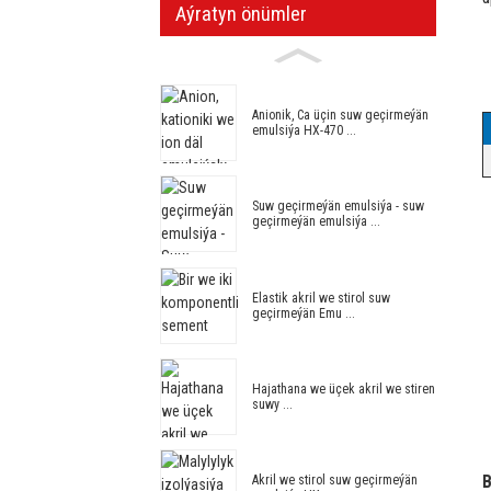
Aýratyn önümler
Anionik, Ca üçin suw geçirmeýän
emulsiýa HX-470 ...
Suw geçirmeýän emulsiýa - suw
geçirmeýän emulsiýa ...
Elastik akril we stirol suw
geçirmeýän Emu ...
Hajathana we üçek akril we stiren
suwy ...
B
Akril we stirol suw geçirmeýän