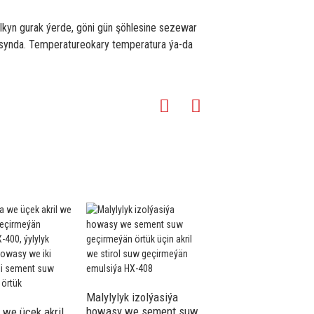
kyn gurak ýerde, göni gün şöhlesine sezewar
asynda. Temperatureokary temperatura ýa-da
Malylylyk izolýasiýa
Malylylyk izolýasiýa
howasy we sement suw
howasy we iki
 we üçek akril