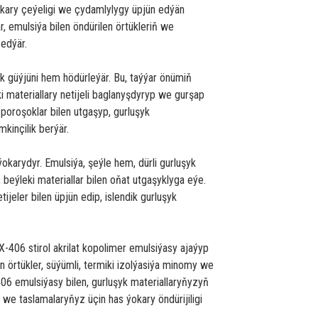
okary çeýeligi we çydamlylygy üpjün edýän
r, emulsiýa bilen öndürilen örtükleriň we
 edýär.
ük güýjüni hem hödürleýär. Bu, taýýar önümiň
ki materiallary netijeli baglanyşdyryp we gurşap
poroşoklar bilen utgaşyp, gurluşyk
kinçilik berýär.
karydyr. Emulsiýa, şeýle hem, dürli gurluşyk
, beýleki materiallar bilen oňat utgaşyklyga eýe.
ijeler bilen üpjün edip, islendik gurluşyk
X-406 stirol akrilat kopolimer emulsiýasy ajaýyp
 örtükler, süýümli, termiki izolýasiýa minomy we
6 emulsiýasy bilen, gurluşyk materiallaryňyzyň
y we taslamalaryňyz üçin has ýokary öndürijiligi