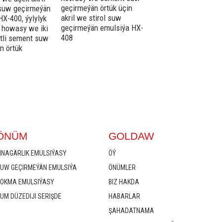
geçirmeýän örtük üçin
komponentli sement
 suw geçirmeýän
akril we stirol suw
geçirmeýän örtük üç
HX-400, ýylylyk
geçirmeýän emulsiýa HX-
akril we stirol suw
a howasy we iki
408
geçirmeýän emulsiý
tli sement suw
416
n örtük
ÖNÜM
GOLDAW
INAGÄRLIK EMULSIÝASY
ÖÝ
UW GEÇIRMEÝÄN EMULSIÝA
ÖNÜMLER
OKMA EMULSIÝASY
BIZ HAKDA
UM DÜZEDIJI SERIŞDE
HABARLAR
ŞAHADATNAMA