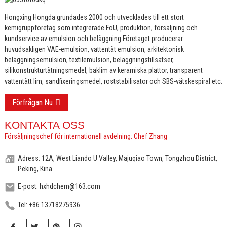
Hongxing Hongda grundades 2000 och utvecklades till ett stort
kemigruppföretag som integrerade FoU, produktion, försäljning och
kundservice av emulsion och beläggning.
Företaget producerar
huvudsakligen VAE-emulsion, vattentät emulsion, arkitektonisk
beläggningsemulsion, textilemulsion, beläggningstillsatser,
silikonstrukturtätningsmedel, baklim av keramiska plattor, transparent
vattentätt lim, sandfixeringsmedel, roststabilisator och SBS-vätskespiral etc.
Förfrågan Nu
KONTAKTA OSS
Försäljningschef för internationell avdelning: Chef Zhang
Adress: 12A, West Liando U Valley, Majuqiao Town, Tongzhou District,
Peking, Kina.
E-post: hxhdchem@163.com
Tel: +86 13718275936