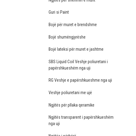
Guri si Paint
Bojë për muret e brendshme
Bojë shumëngjyrëshe
Bojë lateksi për muret e jashtme
SBS Liquid Coil Veshje poliuretani i
papërshkueshëm nga uji
RG Veshje e papërshkueshme nga uji
Veshje poliuretani me ujë
Ngjitës për pllaka qeramike
Ngjitës transparent i papërshkueshëm
nga uji
Ngjitës i përbërë