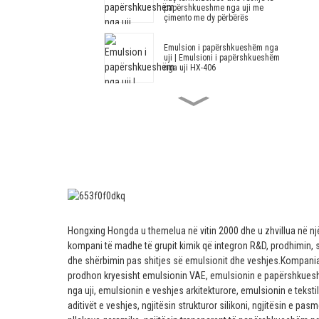
papërshkueshme nga uji me
çimento me dy përbërës
Emulsion i papërshkueshëm nga
uji | Emulsioni i papërshkueshëm
nga uji HX-406
Emulsion i papërshkueshëm nga
uji akrilik dhe stiren HX-408 për
llaç termoizolues dhe veshje të
papërshkueshme nga uji
Emulsioni arkitektonik HX-305
Emulsion arkitektonik akrilik dhe
stiren i modifikuar HX-303 për
Hongxing Hongda u themelua në vitin 2000 dhe u zhvillua në nj
veshjen e murit të jashtëm dhe të
kompani të madhe të grupit kimik që integron R&D, prodhimin, s
brendshëm të klasës së mesme
dhe të lartë
dhe shërbimin pas shitjes së emulsionit dhe veshjes.
Kompani
prodhon kryesisht emulsionin VAE, emulsionin e papërshkue
Emulsioni arkitekturor -- Emulsioni
nga uji, emulsionin e veshjes arkitekturore, emulsionin e tekstili
arkitekturor HX-302G
aditivët e veshjes, ngjitësin strukturor silikoni, ngjitësin e pasm