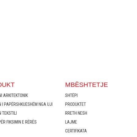
DUKT
MBËSHTETJE
I ARKITEKTONIK
SHTËPI
N I PAPËRSHKUESHËM NGA UJI
PRODUKTET
 TEKSTILI
RRETH NESH
ËR FIKSIMIN E RËRËS
LAJME
CERTIFIKATA