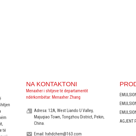
NA KONTAKTONI
PRO
Menaxher i shitjeve të departamentit
EMULSION
ndërkombëtar: Menaxher Zhang
ë
EMULSIO
hitjen
Adresa: 12A, West Liando U Valley,
a
EMULSION
Majuqiao Town, Tongzhou District, Pekin,
shëm
AGJENT P
China.
t,
e të
Email: hxhdchem@163.com