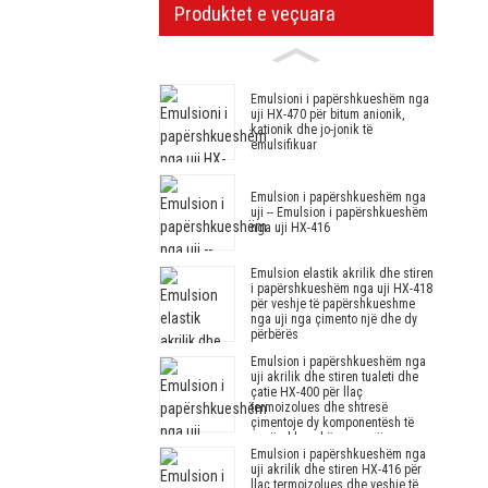
Produktet e veçuara
Emulsioni i papërshkueshëm nga
uji HX-470 për bitum anionik,
kationik dhe jo-jonik të
emulsifikuar
Emulsion i papërshkueshëm nga
uji -- Emulsion i papërshkueshëm
nga uji HX-416
Emulsion elastik akrilik dhe stiren
i papërshkueshëm nga uji HX-418
për veshje të papërshkueshme
nga uji nga çimento një dhe dy
përbërës
Emulsion i papërshkueshëm nga
uji akrilik dhe stiren tualeti dhe
çatie HX-400 për llaç
termoizolues dhe shtresë
çimentoje dy komponentësh të
papërshkueshëm nga uji
Emulsion i papërshkueshëm nga
uji akrilik dhe stiren HX-416 për
llaç termoizolues dhe veshje të