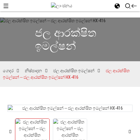
ජල ආරක්ෂිත
ඉමල්ෂන්
ගෙදර
නිෂ්පාදන
ජල ආරක්ෂිත ඉමල්ෂන්
ජල ආරක්ෂිත
ඉමල්ෂන් -- ජල ආරක්ෂිත ඉමල්ෂන් HX-416