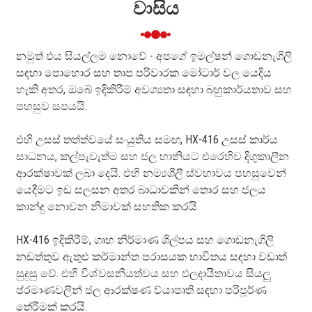
වාසිය
නමුත් එය සියල්ලම නොවේ - අපගේ ඉමල්ෂන් ගොඩනැගිලි
සඳහා පොහොර සහ තාප පරිවාරක මෝටාර් වල යෙදිය
හැකි අතර, ඔබේ ඉදිකිරීම් අවශ්‍යතා සඳහා බහුකාර්යතාව සහ
පහසුව සපයයි.
එහි උසස් තත්ත්වයේ සංයුතිය සමඟ, HX-416 උසස් කාර්ය
සාධනය, කල්පැවැත්ම සහ ජල හානියට එරෙහිව දිගුකාලීන
ආරක්ෂාවක් ලබා දෙයි. එහි නම්‍යශීලී ස්වභාවය පහසුවෙන්
යෙදීමට ඉඩ සලසන අතර බාධාවකින් තොර සහ ජලය
කාන්දු නොවන නිමාවක් සහතික කරයි.
HX-416 ඉදිකිරීම්, ගෘහ නිර්මාණ ශිල්පය සහ ගොඩනැගිලි
නඩත්තුව ඇතුළු කර්මාන්ත පරාසයක භාවිතය සඳහා වඩාත්
සුදුසු වේ. එහි විශ්වසනීයත්වය සහ ඵලදායීතාවය සියලු
ප්රමාණවලින් ජල ආරක්ෂණ ව්යාපෘති සඳහා පරිපූර්ණ
තේරීමක් කරයි.