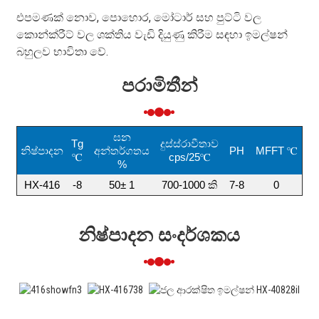
එපමණක් නොව, පොහොර, මෝටාර් සහ පුට්ටි වල
කොන්ක්රීට් වල ශක්තිය වැඩි දියුණු කිරීම සඳහා ඉමල්ෂන්
බහුලව භාවිතා වේ.
පරාමිතීන්
ඝන
Tg
දුස්ස්රාවීතාව
නිෂ්පාදන
අන්තර්ගතය
PH
MFFT ℃
℃
cps/25℃
%
HX-416
-8
50± 1
700-1000 කි
7-8
0
නිෂ්පාදන සංදර්ශකය