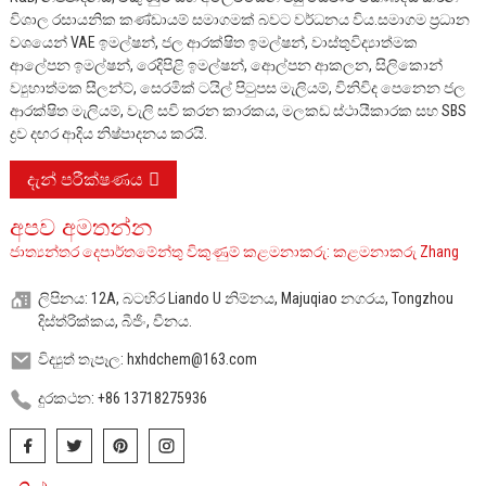
විශාල රසායනික කණ්ඩායම් සමාගමක් බවට වර්ධනය විය.
සමාගම ප්‍රධාන
වශයෙන් VAE ඉමල්ෂන්, ජල ආරක්ෂිත ඉමල්ෂන්, වාස්තුවිද්‍යාත්මක
ආලේපන ඉමල්ෂන්, රෙදිපිළි ඉමල්ෂන්, ආෙල්පන ආකලන, සිලිකොන්
ව්‍යුහාත්මක සීලන්ට්, සෙරමික් ටයිල් පිටුපස මැලියම්, විනිවිද පෙනෙන ජල
ආරක්ෂිත මැලියම්, වැලි සවි කරන කාරකය, මලකඩ ස්ථායීකාරක සහ SBS
ද්‍රව දඟර ආදිය නිෂ්පාදනය කරයි.
දැන් පරීක්ෂණය
අපව අමතන්න
ජාත්‍යන්තර දෙපාර්තමේන්තු විකුණුම් කළමනාකරු: කළමනාකරු Zhang
ලිපිනය: 12A, බටහිර Liando U නිම්නය, Majuqiao නගරය, Tongzhou
දිස්ත්රික්කය, බීජිං, චීනය.
විද්‍යුත් තැපෑල: hxhdchem@163.com
දුරකථන: +86 13718275936