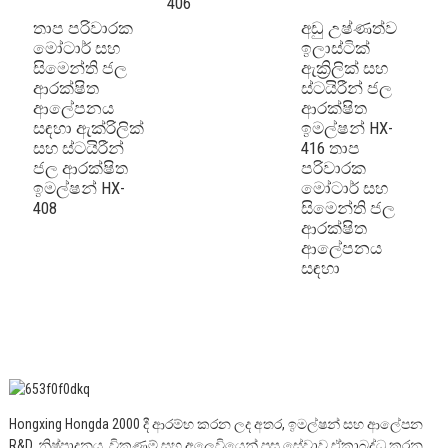
406
තාප පරිවාරක
අඩු උෂ්ණත්ව
ත
මෝටාර් සහ
ඉලාස්ටික්
ම
සිමෙන්ති ජල
ඇක්‍රිලික් සහ
ඇ
ආරක්ෂිත
ස්ටයිරීන් ජල
ස
ආලේපනය
ආරක්ෂිත
ආ
සඳහා ඇක්රිලික්
ඉමල්ෂන් HX-
ඉ
සහ ස්ටයිරීන්
416 තාප
4
ජල ආරක්ෂිත
පරිවාරක
ස
ඉමල්ෂන් HX-
මෝටාර් සහ
ආ
408
සිමෙන්ති ජල
ආරක්ෂිත
ද
ආලේපනය
සඳහා
Hongxing Hongda 2000 දී ආරම්භ කරන ලද අතර, ඉමල්ෂන් සහ ආලේපන
R&D, නිෂ්පාදනය, විකුණුම් සහ අලෙවියෙන් පසු සේවාව ඒකාබද්ධ කරන