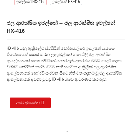
ජල ආරක්ෂිත ඉමල්ෂන් -- ජල ආරක්ෂිත ඉමල්ෂන්
HX-416
HX-416 යනු ඇක්‍රිලේට් ස්ටයිරීන් කෝපොලිමර් ඉමල්ෂන් ය.මෙම
විශේෂයෙන් සකස් කරන ලද ඉමල්ෂන් නම්‍යශීලී ජල ආරක්ෂිත
ආලේපනයක් සඳහා නිර්මාණය කර ඇති අතර එය විවිධ යෙදුම් සඳහා
විශිෂ්ට තේරීමක් කරයි. ඔබට තනි සංරචක ඇක්‍රිලික් ජල ආරක්ෂිත
ආලේපනයක් හෝ ද්වි සංරචක සිමෙන්ති මත පදනම් වූ ජල ආරක්ෂිත
ආලේපනයක් අවශ්‍ය වුවද, HX-416 ඔබව ආවරණය කර ඇත.
අපව අමතන්න