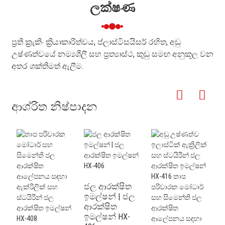
ලක්ෂණ
ප්‍රති ක්‍රැකිං ක්‍රියාකාරිත්වය, ප්ලාස්ටිසයිසර් රහිත, අඩු
උෂ්ණත්වයේ නම්‍යශීලී සහ ප්‍රත්‍යාස්ථ, කුඩු සමඟ අනුකූල වන
අතර ශක්තිමත් ඇලීම.
ආශ්රිත නිෂ්පාදන
ජල ආරක්ෂිත
ඉමල්ෂන් | ජල
ආරක්ෂිත
ඉමල්ෂන් HX-