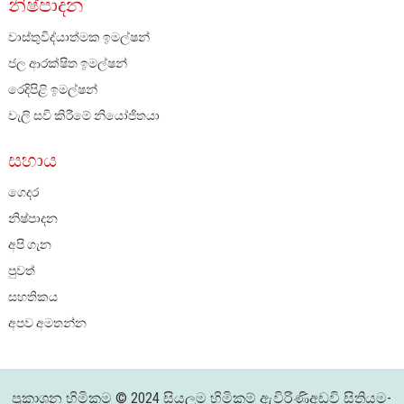
නිෂ්පාදන
වාස්තුවිද්යාත්මක ඉමල්ෂන්
ජල ආරක්ෂිත ඉමල්ෂන්
රෙදිපිළි ඉමල්ෂන්
වැලි සවි කිරීමේ නියෝජිතයා
සහාය
ගෙදර
නිෂ්පාදන
අපි ගැන
පුවත්
සහතිකය
අපව අමතන්න
ප්‍රකාශන හිමිකම © 2024 සියලුම හිමිකම් ඇවිරිණි
අඩවි සිතියම
-