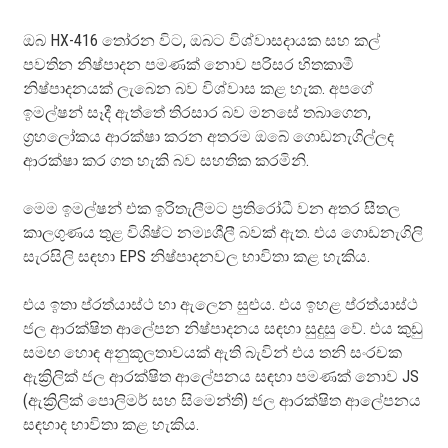
ඔබ HX-416 තෝරන විට, ඔබට විශ්වාසදායක සහ කල්
පවතින නිෂ්පාදන පමණක් නොව පරිසර හිතකාමී
නිෂ්පාදනයක් ලැබෙන බව විශ්වාස කළ හැක. අපගේ
ඉමල්ෂන් සෑදී ඇත්තේ තිරසාර බව මනසේ තබාගෙන,
ග්‍රහලෝකය ආරක්ෂා කරන අතරම ඔබේ ගොඩනැගිල්ලද
ආරක්ෂා කර ගත හැකි බව සහතික කරමිනි.
මෙම ඉමල්ෂන් එක ඉරිතැලීමට ප්‍රතිරෝධී වන අතර සීතල
කාලගුණය තුළ විශිෂ්ට නම්‍යශීලී බවක් ඇත. එය ගොඩනැගිලි
සැරසිලි සඳහා EPS නිෂ්පාදනවල භාවිතා කළ හැකිය.
එය ඉතා ප්රත්යාස්ථ හා ඇලෙන සුළුය. එය ඉහළ ප්රත්යාස්ථ
ජල ආරක්ෂිත ආලේපන නිෂ්පාදනය සඳහා සුදුසු වේ. එය කුඩු
සමඟ හොඳ අනුකූලතාවයක් ඇති බැවින් එය තනි සංරචක
ඇක්‍රිලික් ජල ආරක්ෂිත ආලේපනය සඳහා පමණක් නොව JS
(ඇක්‍රිලික් පොලිමර් සහ සිමෙන්ති) ජල ආරක්ෂිත ආලේපනය
සඳහාද භාවිතා කළ හැකිය.