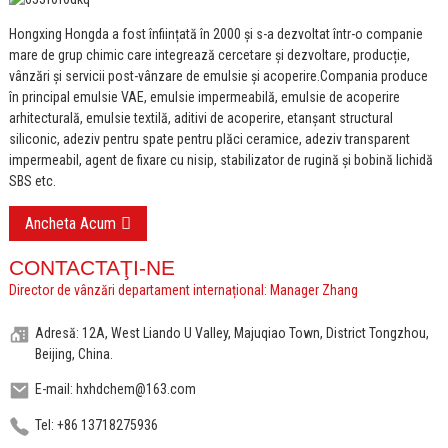
Hongxing Hongda a fost înființată în 2000 și s-a dezvoltat într-o companie
mare de grup chimic care integrează cercetare și dezvoltare, producție,
vânzări și servicii post-vânzare de emulsie și acoperire.
Compania produce
în principal emulsie VAE, emulsie impermeabilă, emulsie de acoperire
arhitecturală, emulsie textilă, aditivi de acoperire, etanșant structural
siliconic, adeziv pentru spate pentru plăci ceramice, adeziv transparent
impermeabil, agent de fixare cu nisip, stabilizator de rugină și bobină lichidă
SBS etc.
Ancheta Acum
CONTACTAŢI-NE
Director de vânzări departament internațional: Manager Zhang
Adresă: 12A, West Liando U Valley, Majuqiao Town, District Tongzhou,
Beijing, China.
E-mail: hxhdchem@163.com
Tel: +86 13718275936