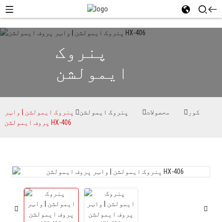
پنروک
ایمولشن
کور
محصولات
پنروک ایمولشن
پنروک ایمولشن | واټر
پروف ایمولشن HX-406