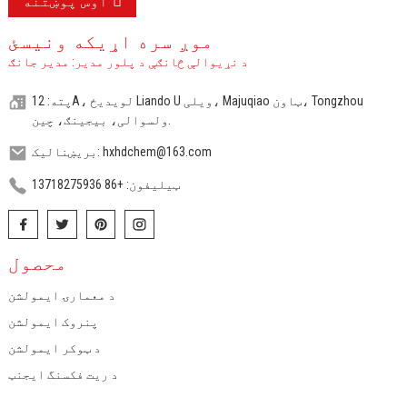
اوس پوښتنه
موږ سره اړیکه ونیسئ
د نړیوالې څانګې د پلور مدیر: مدیر جانګ
پته: 12A، لویدیځ Liando U ویلی، Majuqiao ټاون، Tongzhou
ولسوالی، بیجینګ، چین.
بریښنالیک: hxhdchem@163.com
ټیلیفون: +86 13718275936
محصول
د معمارۍ ایمولشن
پنروک ایمولشن
د ټوکر ایمولشن
د ریت فکسنگ ایجنټ