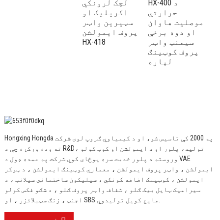
ن
HX-400 د
لچک لرونکي
و
حرارتي
اکریلیک او
ف
موصلیت هاوان
سټیرین واټر
ه
او دوه برخې
پروف ایمولشن
سیمنټ واټر
HX-418
پروف کوټینګ
لپاره
Hongxing Hongda په 2000 کې تاسیس شو، او د کیمیاوي ګروپ لوی شرکت
ته وده ورکړه چې د R&D، تولید، پلور او د ایمولشن او کوټ کولو
وروسته د پلور خدمت سره یوځای کوي.
شرکت په عمده ډول د VAE
ایمولشن ، واټر پروف ایمولشن ، معماري کوټینګ ایمولشن ، د ټوکر
ایمولشن ، کوټینګ اضافه کونکي ، سیلیکون ساختماني سیلانټ ، د
سیرامیک ټایل بیک ګلو ، شفاف واټر پروف ګلو ، د شګو فکس کولو
اجنټ ، زنګ سټبلائزر ، او SBS مایع کویل تولیدوي.