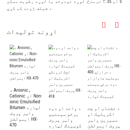
5 او 35 ℃ ترمنځ. لوړه تودوخه یا لوړه رطوبت ممکن
د شیلف ژوند کم کړي.
اړوند توليدات
د Anionic،
Cationic او Non-
ionic Emulsified
و
Bitumen لپاره
ر
د تشناب او چت
د واحد او دوه
واټر پروف
ن
اکریلیک او
برخو سیمنټو
ایمولشن HX-
 د
سټیرین واټر
واټر پروف
470
ې
پروف ایمولشن
کوټینګ لپاره