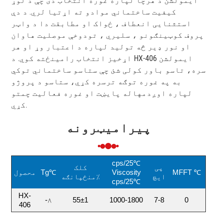
ایمولشن د هرچا لپاره غوره انتخاب دی چې د لوړ
کیفیت ساختماني موادو ته اړتیا لري. د دې
استثنایی انعطاف ، ځواک او مطابقت دا د واټر
پروف کوټینګونو ، سلیري ، تودوخې موصلیت هاوان
او نور ډیر څه تولید لپاره د اعتبار وړ او هر
اړخیز انتخاب رامینځته کوي. د HX-406 ایمولشن
سره، تاسو باور کولی شئ چې ستاسو ساختماني توکي
به په غوره توګه ترسره کړي، ستاسو د پروژو
لپاره اوږدمهاله پایښت او غوره فعالیت چمتو
کړي.
پیرامیټرونه
cps/25℃
پی
کلک
MFFT ℃
Viscosity
Tg℃
محصول
ایچ
منځپانګه٪
cps/25℃
HX-
-۸
55±1
1000-1800
7-8
0
406