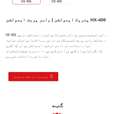
پنروک ایمولشن | واټر پروف ایمولشن HX-406
HX-406 د لوړ کیفیت سټیرین اکریلیټ کاپولیمر ایمولشن دی چې
د مختلف واټر پروف کوټینګونو او نورو ساختماني توکو تولید
لپاره مناسب دی. دا هر اړخیز ایمولشن یو لړ ځانګړي
ځانګړتیاوې او ګټې وړاندې کوي چې دا د ډیری غوښتنلیکونو
لپاره غوره انتخاب جوړوي.
موږ سره اړیکه ونیسئ
ګټه