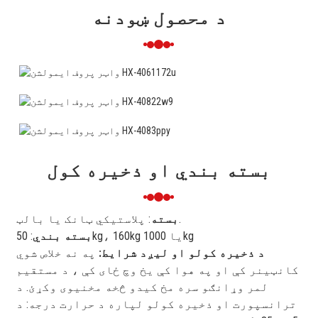
د محصول ښودنه
بسته بندي او ذخیره کول
: پلاستیکي ټانک یا بالټ.
بسته
: 50kg، 160kg یا 1000kg
بسته بندي
د ذخیره کولو او لیږد شرایط:
په نه خلاص شوي
کانټینر کې او په هوا کې یخ وچ ځای کې ، د مستقیم
لمر وړانګو سره مخ کیدو څخه مخنیوی وکړئ. د
ترانسپورت او ذخیره کولو لپاره د حرارت درجه: د