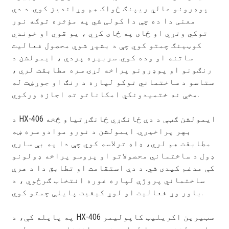
پوډرونو عالي ریپنګ ځواک هم وړاندیز کوي. د دې
معنی دا ده چې دا کولی شي په مؤثره توګه نور
توکي وتړي او ځای په ځای کړي ، یو قوي او خوندي
کوټینګ چمتو کوي چې د بشپړ شوي محصول فعالیت
ساتنه او وده کوي. سربیره پردې ، ایمولشن د
رنګونو او پوډرونو پراخه لړۍ سره مطابقت لري ،
ستاسو د ساختماني توکو لپاره د رنګ او جوړښت له
مخې نه ختمیدونکي امکاناتو ته اجازه ورکوي.
د HX-406 ایمولشن ګټې د دې ځانګړي ځانګړتیاو څخه
بهر پراخیږي. ایمولشن د نورو موادو سره ښه
مطابقت هم لري، ډاډ ترلاسه کوي چې دا په بې ساري
ډول د ساختماني محصولاتو او پروسو پراخه ډولونو
کې مدغم کیدی شي. د دې استقامت او تطابق دا د هرې
ساختماني پروژې لپاره غوره انتخاب ګرځوي ، د
باور وړ فعالیت او لوړ کیفیت پایلې چمتو کوي.
په پایله کې، د HX-406 سټیرین اکریلیټ کاپولیمر