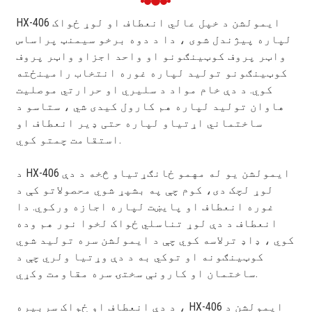
HX-406 ایمولشن د خپل عالي انعطاف او لوړ ځواک
لپاره پیژندل شوی ، دا د دوه برخو سیمنټ پراساس
واټر پروف کوټینګونو او واحد اجزاو واټر پروف
کوټینګونو تولید لپاره غوره انتخاب رامینځته
کوي. د دې خام مواد د سلیري او حرارتي موصلیت
هاوان تولید لپاره هم کارول کیدی شي ، ستاسو د
ساختماني اړتیاو لپاره حتی ډیر انعطاف او
استقامت چمتو کوي.
د HX-406 ایمولشن یو له مهمو ځانګړتیاو څخه د دې
لوړ لچک دی، کوم چې په بشپړ شوي محصولاتو کې د
غوره انعطاف او پایښت لپاره اجازه ورکوي. دا
انعطاف د دې لوړ تناسلي ځواک لخوا نور هم وده
کوي ، ډاډ ترلاسه کوي چې د ایمولشن سره تولید شوي
کوټینګونه او توکي به د دې وړتیا ولري چې د
ساختمان او کارونې سختۍ سره مقاومت وکړي.
د دې انعطاف او ځواک سربیره ، HX-406 ایمولشن د