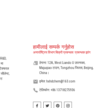
हामीलाई सम्पर्क गर्नुहोस
अन्तर्राष्ट्रिय विभाग बिक्री प्रबन्धक: प्रबन्धक झांग
 R&D,
ठेगाना: 12A, West Liando U उपत्यका,
 मा
Majuqiao टाउन, Tongzhou जिल्ला, Beijing,
टेक्चरल
China।
सीलेन्ट,
स्ट
इमेल: hxhdchem@163.com
टेलिफोन: +86 13718275936