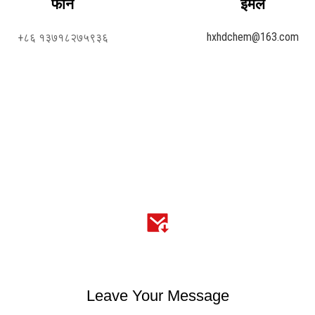
फोन
इमेल
hxhdchem@163.com
+८६ १३७१८२७५९३६
Leave Your Message