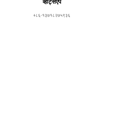
व्हाट्सएप
+८६-१३७१८२७५९३६