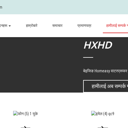
om
दनहरू
हाम्रोबारे
समाचार
प्रमाणपत्र
हामीलाई सम्पर्क ग
HXHD
बेइजिङ Homeasy वाटरप्रूफर टे
हामीलाई अब सम्पर्क गर