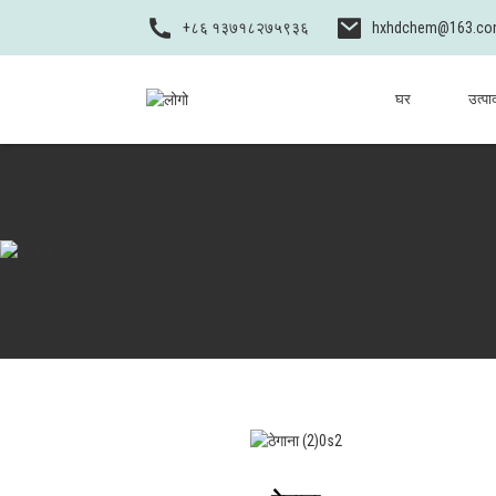
+८६ १३७१८२७५९३६
hxhdchem@163.c
घर
उत्पा