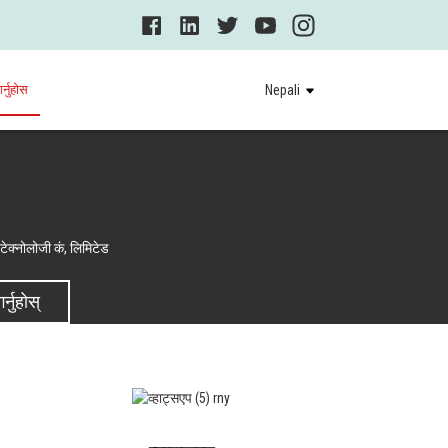
र्नुहोस
Nepali
क्नोलोजी कं, लिमिटेड
्नुहोस्