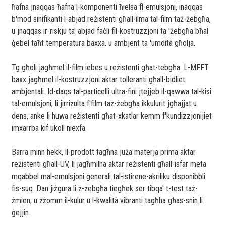
ħafna jnaqqas ħafna l-komponenti ħielsa fl-emulsjoni, inaqqas
b'mod sinifikanti l-abjad reżistenti għall-ilma tal-film taż-żebgħa,
u jnaqqas ir-riskju ta' abjad faċli fil-kostruzzjoni ta 'żebgħa bħal
ġebel taħt temperatura baxxa. u ambjent ta 'umdità għolja.
Tg għoli jagħmel il-film iebes u reżistenti għat-tebgħa. L-MFFT
baxx jagħmel il-kostruzzjoni aktar tolleranti għall-bidliet
ambjentali. Id-daqs tal-partiċelli ultra-fini jtejjeb il-qawwa tal-kisi
tal-emulsjoni, li jirriżulta f'film taż-żebgħa ikkulurit jgħajjat ​​u
dens, anke li huwa reżistenti għat-xkatlar kemm f'kundizzjonijiet
imxarrba kif ukoll niexfa.
Barra minn hekk, il-prodott tagħna juża materja prima aktar
reżistenti għall-UV, li jagħmilha aktar reżistenti għall-isfar meta
mqabbel mal-emulsjoni ġenerali tal-istirene-akriliku disponibbli
fis-suq. Dan jiżgura li ż-żebgħa tiegħek ser tibqa' t-test taż-
żmien, u żżomm il-kulur u l-kwalità vibranti tagħha għas-snin li
ġejjin.