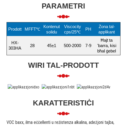
PARAMETRI
Kontenut
Viscocity
Żona tal-
Prodott
MFFT℃
PH
solidu
cps/25℃
applikant
Ħajt ta
HX-
28
45±1
500-2000
7-9
'barra, kisi
303HA
bħal ġebel
WIRI TAL-PRODOTT
KARATTERISTIĊI
VOC baxx, ilma eċċellenti u reżistenza alkalina, adeżjoni tajba,