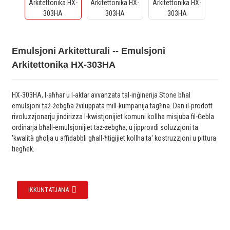
Emulsjoni Arkitetturali -- Emulsjoni
Arkitettonika HX-303HA
HX-303HA, l-aħħar u l-aktar avvanzata tal-inġinerija Stone bħal
emulsjoni taż-żebgħa żviluppata mill-kumpanija tagħna. Dan il-prodott
rivoluzzjonarju jindirizza l-kwistjonijiet komuni kollha misjuba fil-Ġebla
ordinarja bħall-emulsjonijiet taż-żebgħa, u jipprovdi soluzzjoni ta
'kwalità għolja u affidabbli għall-ħtiġijiet kollha ta' kostruzzjoni u pittura
tiegħek.
IKKUNTATJANA