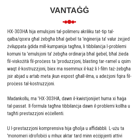
VANTAĠĠ
HX-303HA hija emulsjoni tal-polimeru akriliku tat-tip tal-
qalba/qoxra għal żebgħa bħal ġebel ta 'inġinerija ta' valur żejjed
żviluppata ġdida mill-kumpanija tagħna, li tibbilanċja l-problemi
komuni ta 'emulsjoni ta' żebgħa ordinarja bħal ġebel, bħal żieda
fil-viskożità fil-proċess ta 'produzzjoni, blasting tar-ramel u qsim
waqt il-kostruzzjoni, biex ma nsemmux il-każ li l-film taż-żebgħa
jsir abjad u artab meta jkun espost għall-ilma, u adeżjoni fqira fil-
proċess tal-kostruzzjoni.
Madankollu, ma 'HX-303HA, dawn il-kwistjonijiet huma xi ħaġa
tal-passat. Il-formula tagħna tibbilanċja dawn il-problemi kollha u
tagħti prestazzjoni eċċellenti.
U l-prestazzjoni komprensiva hija għolja u affidabbli. L-użu ta
'monomeri idrofobiċi u mhux aktar tard minn eċċipjenti attivi