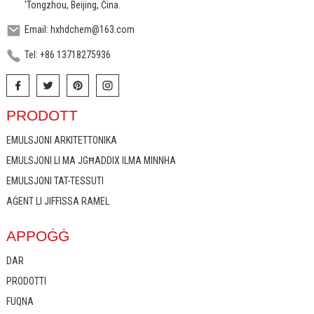
'Tongzhou, Beijing, Ċina.
Email: hxhdchem@163.com
Tel: +86 13718275936
PRODOTT
EMULSJONI ARKITETTONIKA
EMULSJONI LI MA JGĦADDIX ILMA MINNHA
EMULSJONI TAT-TESSUTI
AĠENT LI JIFFISSA RAMEL
APPOĠĠ
DAR
PRODOTTI
FUQNA