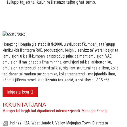
żvilupp tajjeb tal-kulur, reżistenza tajba għat-temp.
Hongxing Hongda ġie stabbilit fl-2000, u żviluppat f'kumpanija ta 'grupp
kimiku kbir li tintegra R&D, produzzjoni, bejgħ u servizz ta' wara l-bejgħ ta
'emulsjoni u kisi.
Il-kumpanija tipproduċi prinċipalment emulsjoni VAE,
emulsjoni li ma jgħaddix ilma minnha, emulsjoni tal-kisi arkitettoniku,
emulsjoni tat-tessuti, addittivi tal-kisi, siġillant strutturali tas-silikon, kolla
tad-dahar tal-madum taċ-ċeramika, kolla trasparenti li ma jgħaddix ilma,
aġent li jiffissa ramel, stabilizzatur tas-sadid, u coil likwidu SBS eċċ.
Inkjesta Issa
IKKUNTATJANA
Maniġer tal-bejgħ tad-dipartiment internazzjonali: Manager Zhang
Indirizz: 12A, West Liando U Valley, Majuqiao Town, Distrett ta