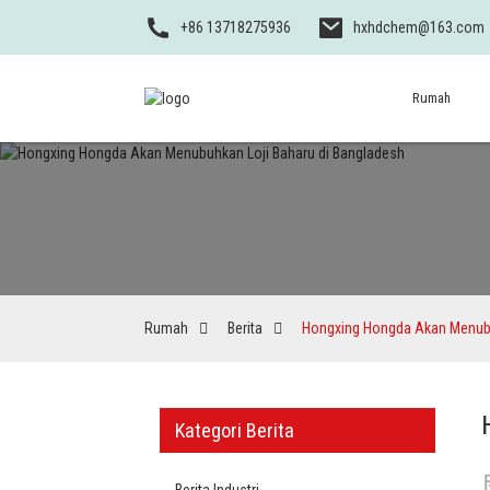
+86 13718275936
hxhdchem@163.com
Rumah
Rumah
Berita
Hongxing Hongda Akan Menubu
Kategori Berita
Berita Industri