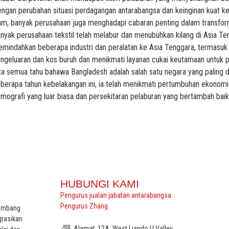
ngan perubahan situasi perdagangan antarabangsa dan keinginan kuat 
am, banyak perusahaan juga menghadapi cabaran penting dalam transform
nyak perusahaan tekstil telah melabur dan menubuhkan kilang di Asia Te
mindahkan beberapa industri dan peralatan ke Asia Tenggara, termasuk
ngeluaran dan kos buruh dan menikmati layanan cukai keutamaan untuk p
ta semua tahu bahawa Bangladesh adalah salah satu negara yang paling d
berapa tahun kebelakangan ini, ia telah menikmati pertumbuhan ekonomi y
mografi yang luar biasa dan persekitaran pelaburan yang bertambah baik 
HUBUNGI KAMI
Pengurus jualan jabatan antarabangsa:
Pengurus Zhang
kembang
grasikan
Alamat: 12A, West Liando U Valley,