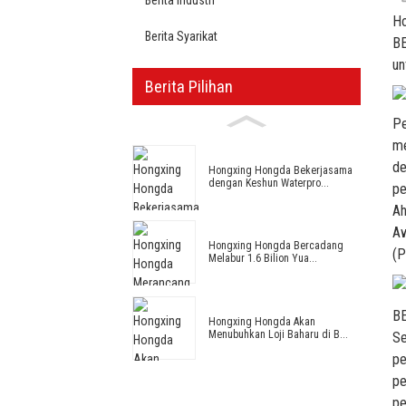
Ho
Berita Syarikat
BE
un
Berita Pilihan
Pe
me
de
Hongxing Hongda Bekerjasama
dengan Keshun Waterpro...
pe
Ah
Aw
Hongxing Hongda Bercadang
(P
Melabur 1.6 Bilion Yua...
BE
Hongxing Hongda Akan
Menubuhkan Loji Baharu di B...
Se
pe
pe
pe