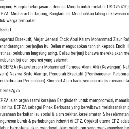
ngxing Hongda bekerjasama dengan Mingda untuk melabur USD76,410,0
PZA, Mirsharai Chittagong, Bangladesh. Menubuhkan kilang di kawasan i
tuk warga tempatan.
ngerusi Eksekutif, Mejar Jeneral Encik Abul Kalam Mohammad Ziaur Ra
nandatangani perjanjian itu. Beliau mengucapkan tahniah kepada Enci
stinasi pelaburan langsung asing. Beliau berjanji bahawa mereka akan 
nubuhan loji dan operasi yang selamat.
li BEPZA (Kejuruteraan) Mohammad Faruque Alam, Ahli (Kewangan) Nafi
am) Nazma Binte Alamgir, Pengarah Eksekutif (Pembangunan Pelaburan)
erkhidmatan Perusahaan) Khorshid Alam hadir semasa majlis menandatan
PZA ialah organ rasmi kerajaan Bangladesh untuk mempromosi, menari
lain itu, BEPZA sebagai Pihak Berkuasa yang berwibawa melaksanakan 
rusahaan berkaitan isu sosial & alam sekitar, keselamatan & keselamata
ngurusan buruh & perhubungan industri di EPZ. Objektif utama EPZ ada
labur berpotensi akan mendapati iklim pelaburan yang menyenangkan b