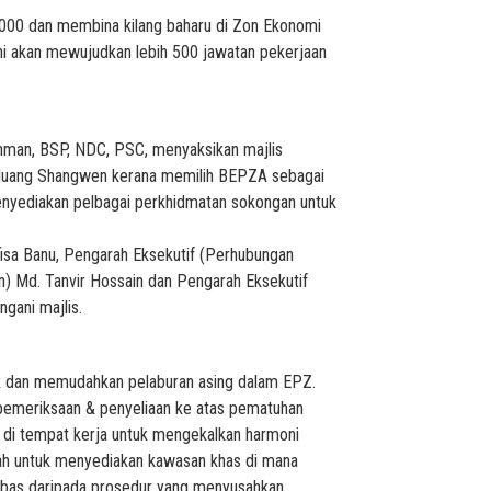
00 dan membina kilang baharu di Zon Ekonomi
ni akan mewujudkan lebih 500 jawatan pekerjaan
hman, BSP, NDC, PSC, menyaksikan majlis
k Huang Shangwen kerana memilih BEPZA sebagai
menyediakan pelbagai perkhidmatan sokongan untuk
sa Banu, Pengarah Eksekutif (Perhubungan
 Md. Tanvir Hossain dan Pengarah Eksekutif
gani majlis.
k dan memudahkan pelaburan asing dalam EPZ.
pemeriksaan & penyeliaan ke atas pematuhan
n di tempat kerja untuk mengekalkan harmoni
lah untuk menyediakan kawasan khas di mana
ebas daripada prosedur yang menyusahkan.