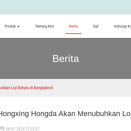
Produk
Tentang Kita
Berita
Sijil
Hubungi K
Berita
hkan Loji Baharu di Bangladesh
Hongxing Hongda Akan Menubuhkan Loji
08-01-2024 15:53:57