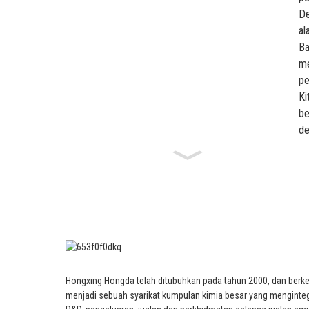
De
al
Ba
me
pe
Ki
be
de
Hongxing Hongda telah ditubuhkan pada tahun 2000, dan ber
menjadi sebuah syarikat kumpulan kimia besar yang menginte