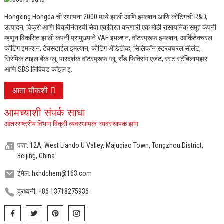
Hongxing Hongda ची स्थापना 2000 मध्ये झाली आणि इमल्शन आणि कोटिंगची R&D,
उत्पादन, विक्री आणि विक्रीनंतरची सेवा एकत्रित करणारी एक मोठी रासायनिक समूह कंपनी
म्हणून विकसित झाली.
कंपनी प्रामुख्याने VAE इमल्शन, वॉटरप्रूफ इमल्शन, आर्किटेक्चरल
कोटिंग इमल्शन, टेक्सटाईल इमल्शन, कोटिंग ॲडिटीव्ह, सिलिकॉन स्ट्रक्चरल सीलंट,
सिरेमिक टाइल बॅक ग्लू, पारदर्शक वॉटरप्रूफ ग्लू, सँड फिक्सिंग एजंट, रस्ट स्टॅबिलायझर
आणि SBS लिक्विड कॉइल इ.
आता चौकशी
आमच्याशी संपर्क साधा
आंतरराष्ट्रीय विभाग विक्री व्यवस्थापक: व्यवस्थापक झांग
पत्ता: 12A, West Liando U Valley, Majuqiao Town, Tongzhou District,
Beijing, China.
ईमेल: hxhdchem@163.com
दूरध्वनी: +86 13718275936