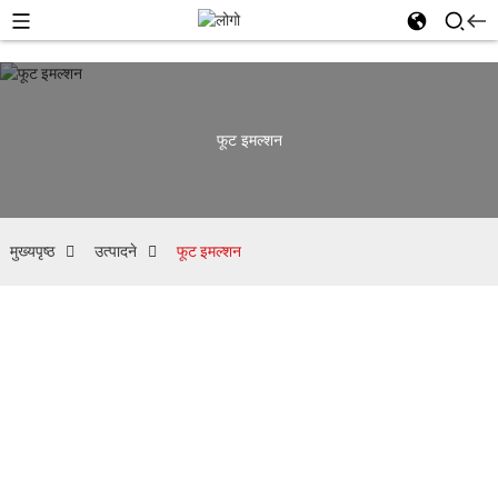
फूट इमल्शन
मुख्यपृष्ठ
उत्पादने
फूट इमल्शन