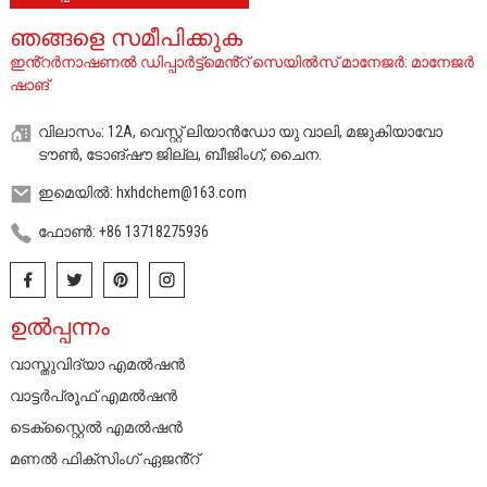
ഞങ്ങളെ സമീപിക്കുക
ഇൻ്റർനാഷണൽ ഡിപ്പാർട്ട്‌മെൻ്റ് സെയിൽസ് മാനേജർ: മാനേജർ
ഷാങ്
വിലാസം: 12A, വെസ്റ്റ് ലിയാൻഡോ യു വാലി, മജുകിയാവോ
ടൗൺ, ടോങ്‌ഷൗ ജില്ല, ബീജിംഗ്, ചൈന.
ഇമെയിൽ: hxhdchem@163.com
ഫോൺ: +86 13718275936
ഉൽപ്പന്നം
വാസ്തുവിദ്യാ എമൽഷൻ
വാട്ടർപ്രൂഫ് എമൽഷൻ
ടെക്സ്റ്റൈൽ എമൽഷൻ
മണൽ ഫിക്സിംഗ് ഏജൻ്റ്