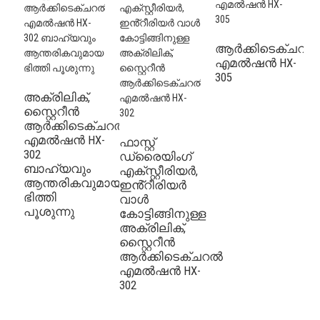
ആർക്കിടെക്ചറൽ
എമൽഷൻ HX-
305
അക്രിലിക്,
സ്റ്റൈറീൻ
ആർക്കിടെക്ചറൽ
എമൽഷൻ HX-
ഫാസ്റ്റ്
302
ഡ്രൈയിംഗ്
മ
ബാഹ്യവും
എക്സ്റ്റീരിയർ,
ഗ
ആന്തരികവുമായ
ഇൻ്റീരിയർ
എ
ഭിത്തി
വാൾ
ഇ
പൂശുന്നു
കോട്ടിങ്ങിനുള്ള
അക്രിലിക്,
ക
സ്റ്റൈറീൻ
പ
ആർക്കിടെക്ചറൽ
അ
എമൽഷൻ HX-
സ
302
ആ
എ
3