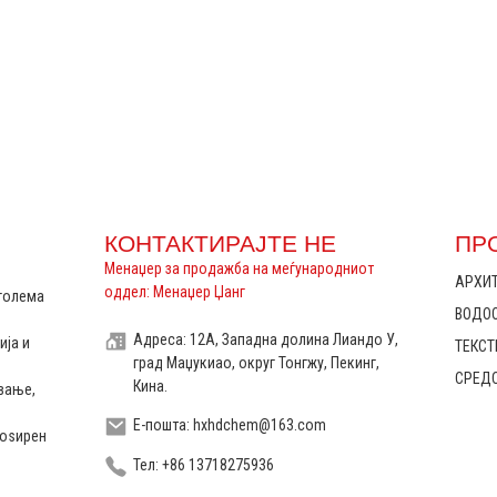
КОНТАКТИРАЈТЕ НЕ
ПР
Менаџер за продажба на меѓународниот
АРХИ
оддел: Менаџер Џанг
 голема
ВОДО
Адреса: 12А, Западна долина Лиандо У,
ија и
ТЕКС
град Маџукиао, округ Тонгжу, Пекинг,
СРЕДС
Кина.
вање,
Е-пошта: hxhdchem@163.com
роѕирен
Тел: +86 13718275936