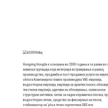
Hongxing Hongda е основана во 2000 година и се разви во
хемиска групација која интегрира истражување и развој,
производство, продажба и пост-продажна услуга на емулз
облога.
Компанијата главно произведува VAE емулзија,
водоотпорна емулзија, емулзија за архитектонско обложу
текстилна емулзија, адитиви за обложување, силиконски
структурни заптивки, лепак за задна керамичка плочка, п
водоотпорен лепак, средство за фиксирање на песок,
стабилизатор на 'рѓа и течен серпентина SBS итн.