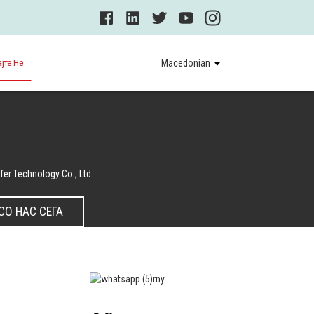
јте Не
Macedonian
er Technology Co., Ltd.
СО НАС СЕГА