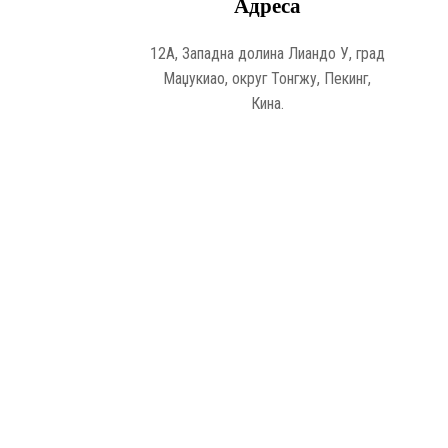
Адреса
12А, Западна долина Лиандо У, град
Маџукиао, округ Тонгжу, Пекинг,
Кина.