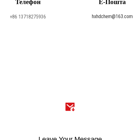
Телефон
Е-Пошта
hxhdchem@163.com
+86 13718275936
Leave Your Message