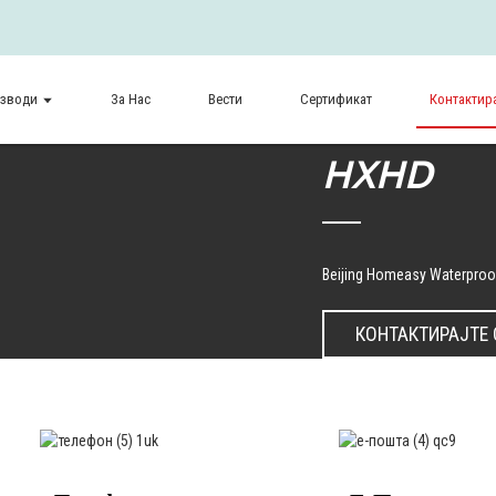
зводи
За Нас
Вести
Сертификат
Контактира
HXHD
Beijing Homeasy Waterproof
КОНТАКТИРАЈТЕ 