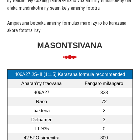
ny tensile. Ny coating tantera-drano vita amin'ny emulsion-ny dia
afaka mandrakotra ny seam kely amin'ny fototra.
Ampiasaina betsaka amin'ny formulas maro izy io ho karazana
akora fototra iray.
MASONTSIVANA
406A27 JS- Ⅱ (1:1.5) Karazana formula recommended
Anaran'ny fitaovana
Fangaro mifangaro
406A27
328
Rano
72
bakteria
2
Defoamer
3
TT-935
0
42.5PO simenitra
300