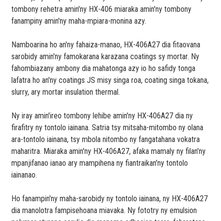
tombony rehetra amin'ny HX-406 miaraka amin'ny tombony
fanampiny amin'ny maha-mpiara-monina azy.
Namboarina ho an'ny fahaiza-manao, HX-406A27 dia fitaovana
sarobidy amin'ny famokarana karazana coatings sy mortar. Ny
fahombiazany ambony dia mahatonga azy io ho safidy tonga
lafatra ho an'ny coatings JS misy singa roa, coating singa tokana,
slurry, ary mortar insulation thermal.
Ny iray amin'ireo tombony lehibe amin'ny HX-406A27 dia ny
firafitry ny tontolo iainana. Satria tsy mitsaha-mitombo ny olana
ara-tontolo iainana, tsy mbola nitombo ny fangatahana vokatra
maharitra. Miaraka amin'ny HX-406A27, afaka mamaly ny filan'ny
mpanjifanao ianao ary mampihena ny fiantraikan'ny tontolo
iainanao.
Ho fanampin'ny maha-sarobidy ny tontolo iainana, ny HX-406A27
dia manolotra fampisehoana miavaka. Ny fototry ny emulsion