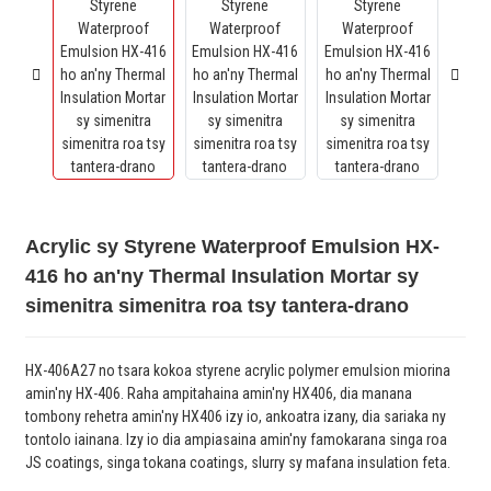
Acrylic sy Styrene Waterproof Emulsion HX-
416 ho an'ny Thermal Insulation Mortar sy
simenitra simenitra roa tsy tantera-drano
HX-406A27 no tsara kokoa styrene acrylic polymer emulsion miorina
amin'ny HX-406. Raha ampitahaina amin'ny HX406, dia manana
tombony rehetra amin'ny HX406 izy io, ankoatra izany, dia sariaka ny
tontolo iainana. Izy io dia ampiasaina amin'ny famokarana singa roa
JS coatings, singa tokana coatings, slurry sy mafana insulation feta.