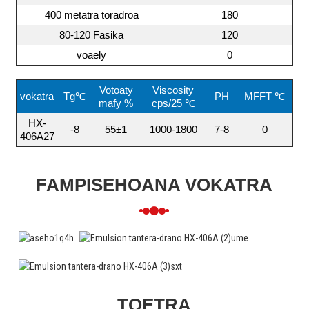
400 metatra toradroa
180
80-120 Fasika
120
voaely
0
Votoaty
Viscosity
vokatra
Tg℃
PH
MFFT ℃
mafy %
cps/25 ℃
HX-
-8
55±1
1000-1800
7-8
0
406A27
FAMPISEHOANA VOKATRA
TOETRA