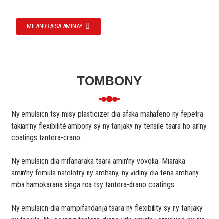
MIFANDRAISA AMINAY
TOMBONY
Ny emulsion tsy misy plasticizer dia afaka mahafeno ny fepetra
takian'ny flexibilité ambony sy ny tanjaky ny tensile tsara ho an'ny
coatings tantera-drano.
Ny emulsion dia mifanaraka tsara amin'ny vovoka. Miaraka
amin'ny fomula natolotry ny ambany, ny vidiny dia tena ambany
mba hamokarana singa roa tsy tantera-drano coatings.
Ny emulsion dia mampifandanja tsara ny flexibility sy ny tanjaky