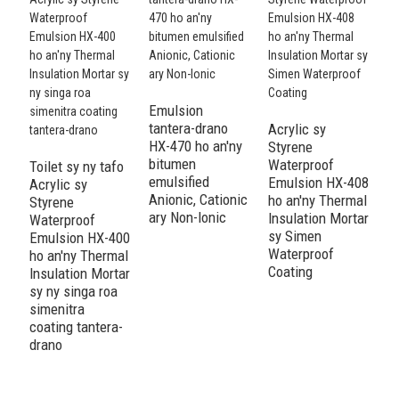
Emulsion
tantera-drano
Acrylic sy
HX-470 ho an'ny
Styrene
E
bitumen
Waterproof
a
Toilet sy ny tafo
emulsified
Emulsion HX-408
p
Acrylic sy
Anionic, Cationic
ho an'ny Thermal
el
Styrene
ary Non-Ionic
Insulation Mortar
s
Waterproof
sy Simen
a
Emulsion HX-400
Waterproof
m
ho an'ny Thermal
Coating
s
Insulation Mortar
t
sy ny singa roa
simenitra
coating tantera-
drano