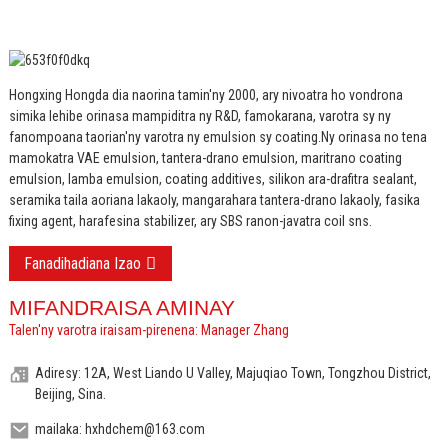
Hongxing Hongda dia naorina tamin'ny 2000, ary nivoatra ho vondrona
simika lehibe orinasa mampiditra ny R&D, famokarana, varotra sy ny
fanompoana taorian'ny varotra ny emulsion sy coating.
Ny orinasa no tena
mamokatra VAE emulsion, tantera-drano emulsion, maritrano coating
emulsion, lamba emulsion, coating additives, silikon ara-drafitra sealant,
seramika taila aoriana lakaoly, mangarahara tantera-drano lakaoly, fasika
fixing agent, harafesina stabilizer, ary SBS ranon-javatra coil sns.
Fanadihadiana Izao
MIFANDRAISA AMINAY
Talen'ny varotra iraisam-pirenena: Manager Zhang
Adiresy: 12A, West Liando U Valley, Majuqiao Town, Tongzhou District,
Beijing, Sina.
mailaka: hxhdchem@163.com