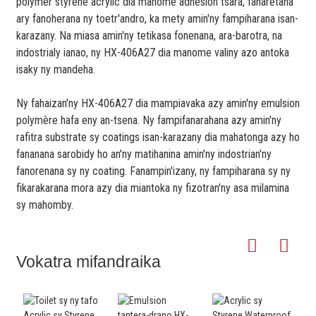
polymer styrene acrylic dia manome adhesion tsara, faharetana
ary fanoherana ny toetr'andro, ka mety amin'ny fampiharana isan-
karazany. Na miasa amin'ny tetikasa fonenana, ara-barotra, na
indostrialy ianao, ny HX-406A27 dia manome valiny azo antoka
isaky ny mandeha.
Ny fahaizan'ny HX-406A27 dia mampiavaka azy amin'ny emulsion
polymère hafa eny an-tsena. Ny fampifanarahana azy amin'ny
rafitra substrate sy coatings isan-karazany dia mahatonga azy ho
fananana sarobidy ho an'ny matihanina amin'ny indostrian'ny
fanorenana sy ny coating. Fanampin'izany, ny fampiharana sy ny
fikarakarana mora azy dia miantoka ny fizotran'ny asa milamina
sy mahomby.
Vokatra mifandraika