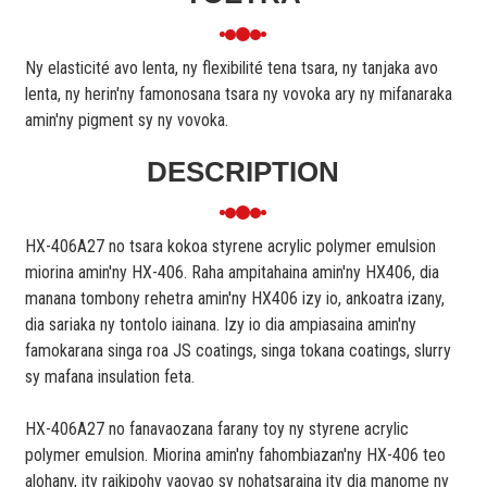
Ny elasticité avo lenta, ny flexibilité tena tsara, ny tanjaka avo
lenta, ny herin'ny famonosana tsara ny vovoka ary ny mifanaraka
amin'ny pigment sy ny vovoka.
DESCRIPTION
HX-406A27 no tsara kokoa styrene acrylic polymer emulsion
miorina amin'ny HX-406. Raha ampitahaina amin'ny HX406, dia
manana tombony rehetra amin'ny HX406 izy io, ankoatra izany,
dia sariaka ny tontolo iainana. Izy io dia ampiasaina amin'ny
famokarana singa roa JS coatings, singa tokana coatings, slurry
sy mafana insulation feta.
HX-406A27 no fanavaozana farany toy ny styrene acrylic
polymer emulsion. Miorina amin'ny fahombiazan'ny HX-406 teo
alohany, ity raikipohy vaovao sy nohatsaraina ity dia manome ny