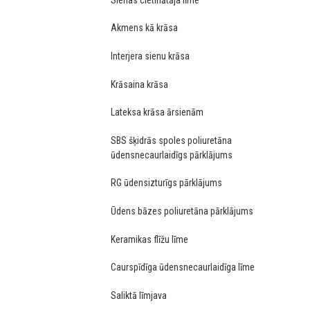
Akmens kā krāsa
Interjera sienu krāsa
Krāsaina krāsa
Lateksa krāsa ārsienām
SBS šķidrās spoles poliuretāna
ūdensnecaurlaidīgs pārklājums
RG ūdensizturīgs pārklājums
Ūdens bāzes poliuretāna pārklājums
Keramikas flīžu līme
Caurspīdīga ūdensnecaurlaidīga līme
Saliktā līmjava