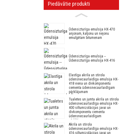
Piedāvātie produkti
Ūdensizturīga emulsija HX-470
anjonam, katjonu un nejonu
emulģētam bitumenam
Ūdensizturīga emulsija --
Ūdensizturīga emulsija HX-416
Elastīga akrila un stirola
ūdensnecaurlaidīga emulsija HX-
418 viena un divkomponentu
cementa ūdensnecaurlaidīgam
pārklājumam
Tualetes un jumta akrila un stirola
ūdensnecaurlaidīga emulsija HX-
400 siltumizolācijas javai un
divkomponentu cementa
ūdensnecaurlaidīgam
pārklājumam
Akrila un stirola
ūdensnecaurlaidīga emulsija HX-
416 siltumizolācijas javai un