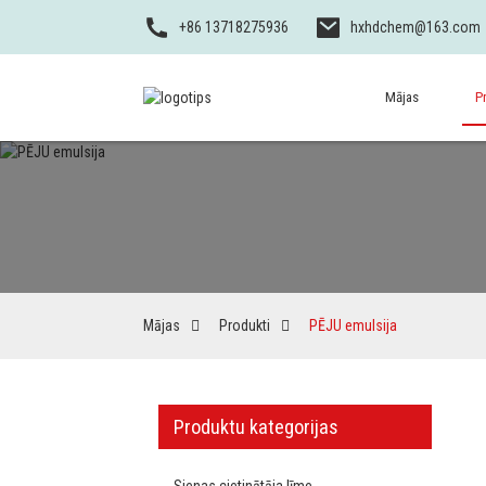
+86 13718275936
hxhdchem@163.com
Mājas
P
Mājas
Produkti
PĒJU emulsija
Produktu kategorijas
Sienas cietinātāja līme