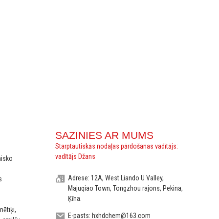
SAZINIES AR MUMS
Starptautiskās nodaļas pārdošanas vadītājs:
vadītājs Džans
misko
Adrese: 12A, West Liando U Valley,
s
Majuqiao Town, Tongzhou rajons, Pekina,
Ķīna.
,
mētiķi,
E-pasts: hxhdchem@163.com