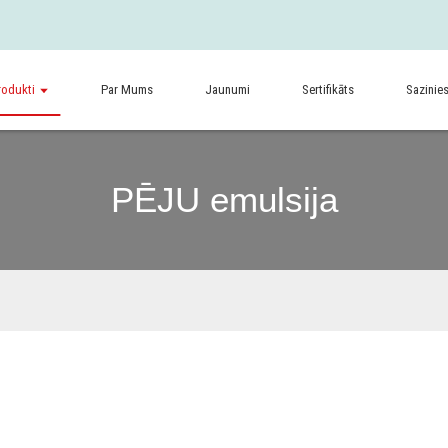
rodukti
Par Mums
Jaunumi
Sertifikāts
Sazinie
PĒJU emulsija