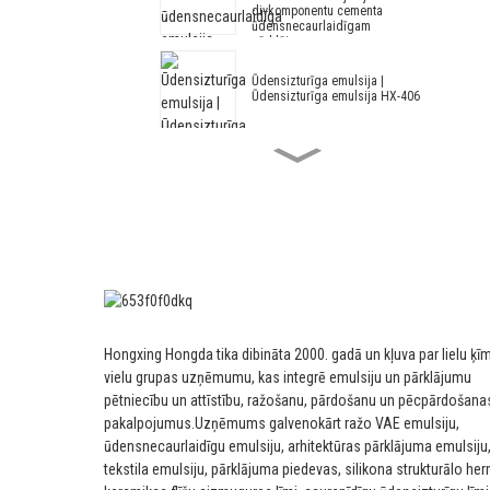
divkomponentu cementa
ūdensnecaurlaidīgam
pārklājumam
Ūdensizturīga emulsija |
Ūdensizturīga emulsija HX-406
Akrila un stirola
ūdensnecaurlaidīga emulsija HX-
408 siltumizolācijas javai un
cementa ūdensnecaurlaidīgam
pārklājumam
Arhitektūras emulsija HX-305
Modificēta akrila un stirola
Hongxing Hongda tika dibināta 2000. gadā un kļuva par lielu ķī
arhitektūras emulsija HX-303
vidējas un augstākās kvalitātes
vielu grupas uzņēmumu, kas integrē emulsiju un pārklājumu
ārējai un iekšsienu pārklājumam
pētniecību un attīstību, ražošanu, pārdošanu un pēcpārdošana
pakalpojumus.
Uzņēmums galvenokārt ražo VAE emulsiju,
Arhitektūras emulsija --
ūdensnecaurlaidīgu emulsiju, arhitektūras pārklājuma emulsiju
Arhitektūras emulsija HX-302G
tekstila emulsiju, pārklājuma piedevas, silikona strukturālo her