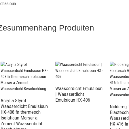
dhäsioun.
Zesummenhang Produiten
Waasserdicht Emulsioun
| Waasserdicht
Emulsioun HX-406
Acryl a Styrol
Waasserdicht Emulsioun
Niddereg 
HX-408 fir thermesch
Elastesch 
Isolatioun Mörser a
Waasserd
Zement Waasserdicht
HX-416 fi