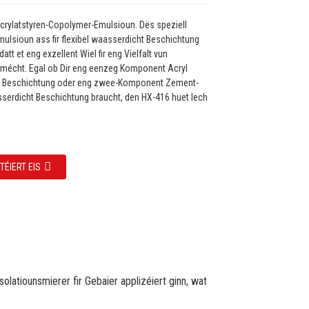
crylatstyren-Copolymer-Emulsioun. Dës speziell
mulsioun ass fir flexibel waasserdicht Beschichtung
att et eng exzellent Wiel fir eng Vielfalt vun
écht. Egal ob Dir eng eenzeg Komponent Acryl
 Beschichtung oder eng zwee-Komponent Zement-
serdicht Beschichtung braucht, den HX-416 huet Iech
TÉIERT EIS
olatiounsmierer fir Gebaier applizéiert ginn, wat