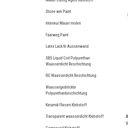
Stone wéi Paint
Interieur Mauer molen
Faarweg Paint
Latex Lack fir Aussenwand
SBS Liquid Coil Polyurethan
Waasserdicht Beschichtung
RG Waasserdicht Beschichtung
Waassergedréckte
Polyurethanbeschichtung
Keramik Fliesen Klebstoff
A
Transparent waasserdicht Klebstoff
V
Compound Klebstoff