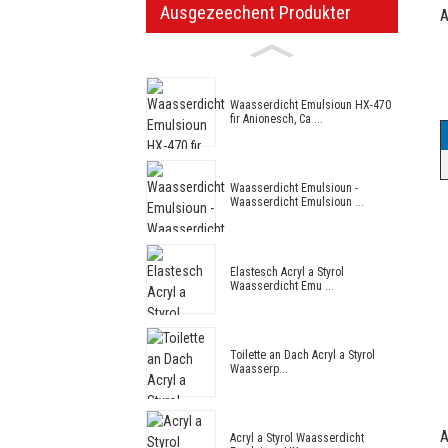
Ausgezeechent Produkter
A
Waasserdicht Emulsioun HX-470
fir Anionesch, Ca ...
Waasserdicht Emulsioun -
Waasserdicht Emulsioun ...
Elastesch Acryl a Styrol
Waasserdicht Emu ...
Toilette an Dach Acryl a Styrol
Waasserp...
A
Acryl a Styrol Waasserdicht