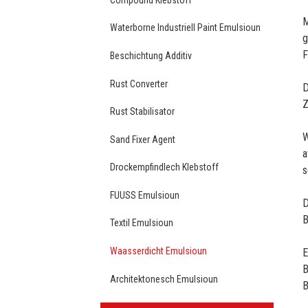
M
Waterborne Industriell Paint Emulsioun
g
F
Beschichtung Additiv
Rust Converter
D
Z
Rust Stabilisator
W
Sand Fixer Agent
a
Drockempfindlech Klebstoff
s
FUUSS Emulsioun
D
B
Textil Emulsioun
Waasserdicht Emulsioun
E
B
Architektonesch Emulsioun
B