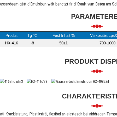
usserdeem gëtt d'Emulsioun wäit benotzt fir d'Kraaft vum Beton am Sc
PARAMETER
Produit
Tg ℃
Fest Inhalt %
Viskositéit cps
HX-416
-8
50±1
700-1000
PRODUKT DISP
CHARAKTERIST
nti-Krackleistung, Plastiksfräi, flexibel an elastesch bei niddregen Tem