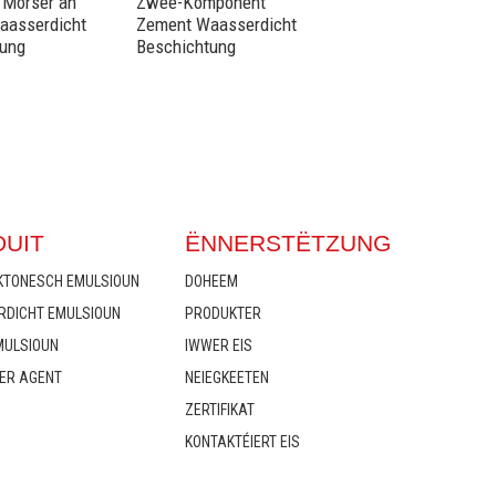
n Mörser an
Zwee-Komponent
Mörser an Zwee-
aasserdicht
Zement Waasserdicht
Komponent Zement
tung
Beschichtung
Waasserdicht
Beschichtung
UIT
ËNNERSTËTZUNG
KTONESCH EMULSIOUN
DOHEEM
DICHT EMULSIOUN
PRODUKTER
MULSIOUN
IWWER EIS
XER AGENT
NEIEGKEETEN
ZERTIFIKAT
KONTAKTÉIERT EIS