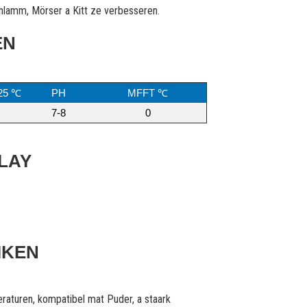
hlamm, Mörser a Kitt ze verbesseren.
EN
/25 ℃
PH
MFFT ℃
7-8
0
LAY
IKEN
peraturen, kompatibel mat Puder, a staark