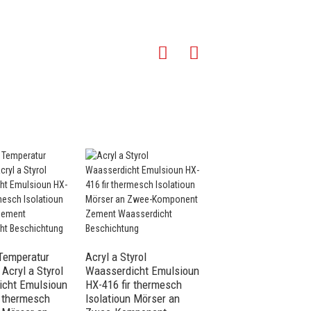
Temperatur
Acryl a Styrol
Toilette an Dach Acr
Acryl a Styrol
Waasserdicht Emulsioun
Styrol Waasserdicht
icht Emulsioun
HX-416 fir thermesch
Emulsioun HX-400 fi
r thermesch
Isolatioun Mörser an
thermesch Isolatiou