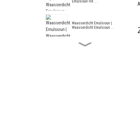
Emulsioun HX ...
A
Waasserdicht Emulsioun |
Waasserdicht Emulsioun ...
Acryl a Styrol Waasserdicht
Emulsioun HX ...
Architektonesch Emulsioun HX-
305
Modifizéiert Acryl a Styrol
Architektur ...
Architectural Emulsion --
Architectural Em...