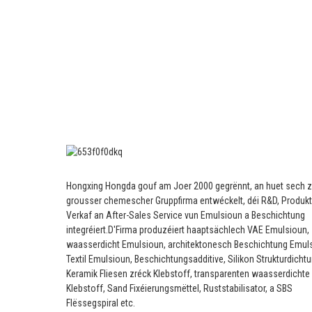
Hongxing Hongda gouf am Joer 2000 gegrënnt, an huet sech z
grousser chemescher Gruppfirma entwéckelt, déi R&D, Produkt
Verkaf an After-Sales Service vun Emulsioun a Beschichtung
integréiert.
D'Firma produzéiert haaptsächlech VAE Emulsioun,
waasserdicht Emulsioun, architektonesch Beschichtung Emul
Textil Emulsioun, Beschichtungsadditive, Silikon Strukturdichtu
Keramik Fliesen zréck Klebstoff, transparenten waasserdichte
Klebstoff, Sand Fixéierungsmëttel, Ruststabilisator, a SBS
Flëssegspiral etc.