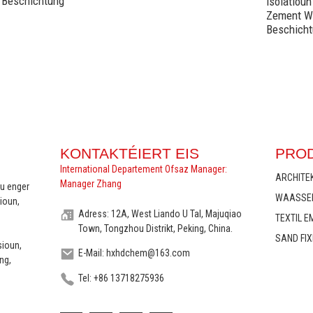
Beschichtung
Isolatiou
Zement W
Beschich
KONTAKTÉIERT EIS
PROD
International Departement Ofsaz Manager:
ARCHITE
Manager Zhang
u enger
WAASSER
ioun,
Adress: 12A, West Liando U Tal, Majuqiao
TEXTIL E
Town, Tongzhou Distrikt, Peking, China.
SAND FI
sioun,
E-Mail: hxhdchem@163.com
ng,
Tel: +86 13718275936