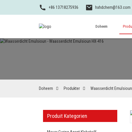
+86 13718275936
hxhdchem@163.com
Doheem
Produ
Doheem
Produkter
Waasserdicht Emulsioun
Produit Kategorien
Mauer Curing Agent Klebstoff