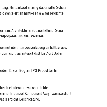
htung, Haltbarkeet a laang dauerhafte Schutz
a garantéiert en nahtlosen a waasserdichte
er Bau, Architektur a Gebaierhaltung. Seng
htprojeten vun alle Gréissten.
 deen net nëmmen zouverlässeg an haltbar ass,
gemaach, garantéiert datt Dir Äert Gebai
ieder. Et ass fäeg an EPS Produkter fir
n héich elastesche waasserdichte
t nëmme fir eenzel Komponent Acryl-waasserdicht
waasserdicht Beschichtung.