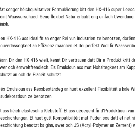
at senger héichqualitativer Formuléierung bitt den HX-416 super Leesc
éint Waasserschued. Seng flexibel Natur erlaabt eng einfach Uwendung 
inish.
en HX-416 ass ideal fir an enger Rei vun Industrien ze benotzen, dorënn
ouverlässegkeet an Effizienz maachen et déi perfekt Wiel fir Waasserdic
ann Dir den HX-416 wielt, kënnt Dir vertrauen datt Dir e Produkt kritt
wer och ëmweltfrëndlech. Eis Emulsioun ass mat Nohaltegkeet am Kapp 
chützt an och de Planéit schützt.
ës Emulsioun ass Rëssbeständeg an huet exzellent Flexibilitéit a kale W
audekoratioun ze benotzen.
t ass héich elastesch a Klebstoff. Et ass gëeegent fir d'Produktioun vu
eschichtungen. Et huet gutt Kompatibilitéit mat Puder, sou datt et ne
eschichtung benotzt ka ginn, awer och JS (Acryl-Polymer an Zement) 