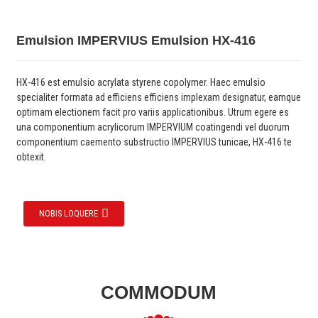
Emulsion IMPERVIUS Emulsion HX-416
HX-416 est emulsio acrylata styrene copolymer. Haec emulsio
specialiter formata ad efficiens efficiens implexam designatur, eamque
optimam electionem facit pro variis applicationibus. Utrum egere es
una componentium acrylicorum IMPERVIUM coatingendi vel duorum
componentium caemento substructio IMPERVIUS tunicae, HX-416 te
obtexit.
NOBIS LOQUERE
COMMODUM