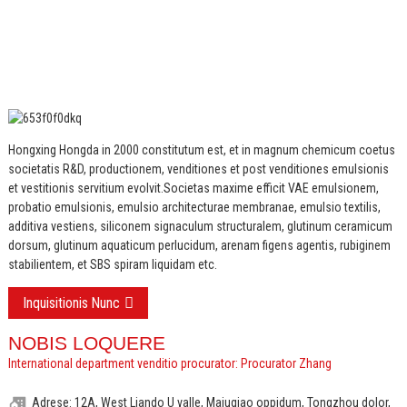
Hongxing Hongda in 2000 constitutum est, et in magnum chemicum coetus
societatis R&D, productionem, venditiones et post venditiones emulsionis
et vestitionis servitium evolvit.
Societas maxime efficit VAE emulsionem,
probatio emulsionis, emulsio architecturae membranae, emulsio textilis,
additiva vestiens, siliconem signaculum structuralem, glutinum ceramicum
dorsum, glutinum aquaticum perlucidum, arenam figens agentis, rubiginem
stabilientem, et SBS spiram liquidam etc.
Inquisitionis Nunc
NOBIS LOQUERE
International department venditio procurator: Procurator Zhang
Adrese: 12A, West Liando U valle, Majuqiao oppidum, Tongzhou dolor,