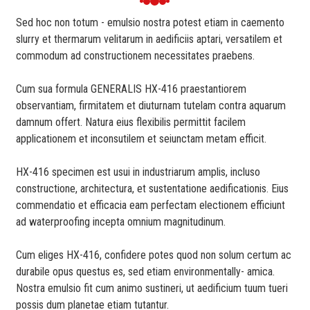
Sed hoc non totum - emulsio nostra potest etiam in caemento
slurry et thermarum velitarum in aedificiis aptari, versatilem et
commodum ad constructionem necessitates praebens.
Cum sua formula GENERALIS HX-416 praestantiorem
observantiam, firmitatem et diuturnam tutelam contra aquarum
damnum offert. Natura eius flexibilis permittit facilem
applicationem et inconsutilem et seiunctam metam efficit.
HX-416 specimen est usui in industriarum amplis, incluso
constructione, architectura, et sustentatione aedificationis. Eius
commendatio et efficacia eam perfectam electionem efficiunt
ad waterproofing incepta omnium magnitudinum.
Cum eliges HX-416, confidere potes quod non solum certum ac
durabile opus questus es, sed etiam environmentally- amica.
Nostra emulsio fit cum animo sustineri, ut aedificium tuum tueri
possis dum planetae etiam tutantur.