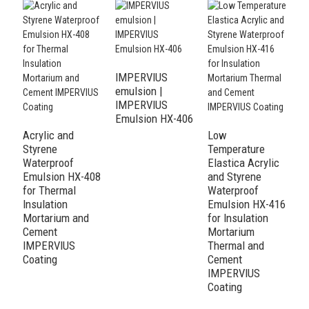
IMPERVIUS
emulsion |
IMPERVIUS
Emulsion HX-406
Acrylic and
Low
A
Styrene
Temperature
S
Waterproof
Elastica Acrylic
W
Emulsion HX-408
and Styrene
E
for Thermal
Waterproof
f
Insulation
Emulsion HX-416
In
Mortarium and
for Insulation
M
Cement
Mortarium
T
IMPERVIUS
Thermal and
C
Coating
Cement
I
IMPERVIUS
C
Coating