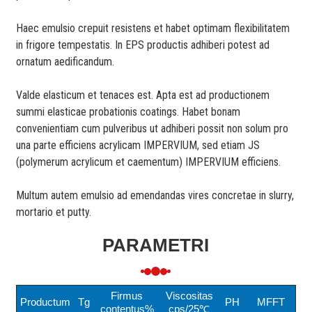
Haec emulsio crepuit resistens et habet optimam flexibilitatem
in frigore tempestatis. In EPS productis adhiberi potest ad
ornatum aedificandum.
Valde elasticum et tenaces est. Apta est ad productionem
summi elasticae probationis coatings. Habet bonam
convenientiam cum pulveribus ut adhiberi possit non solum pro
una parte efficiens acrylicam IMPERVIUM, sed etiam JS
(polymerum acrylicum et caementum) IMPERVIUM efficiens.
Multum autem emulsio ad emendandas vires concretae in slurry,
mortario et putty.
PARAMETRI
Firmus
Viscositas
Productum
Tg
PH
MFFT
contentus%
cps/25℃